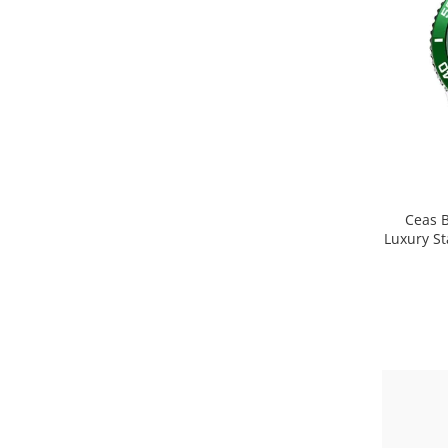
Ceas B
Luxury St
Lumin