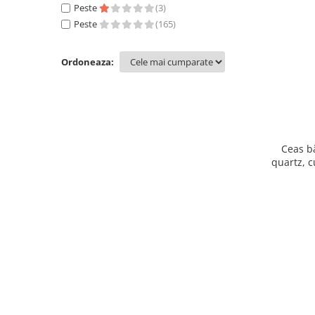
Peste 1000 Lei
Peste
(9)
(3)
Tevise
(1)
Peste
(165)
Zeblaze
(19)
Ordoneaza:
Ceas b
quartz, c