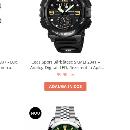
307 - Lux,
Ceas Sport Bărbătesc SKMEI 2341 –
ometru,
Analog-Digital, LED, Rezistent la Apă
5ATM, Alarmă, Cronometru, Dial Mare
99,90 Lei
ADAUGA IN COS
NOU