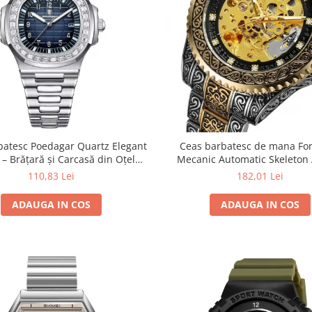
batesc Poedagar Quartz Elegant
Ceas barbatesc de mana For
 – Brățară și Carcasă din Oțel
Mecanic Automatic Skeleton
abil, Cadran Albastru, Indici
Argintiu Auriu
110,83 Lei
182,01 Lei
Luminoși
ADAUGA IN COS
ADAUGA IN COS