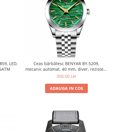
859, LED,
Ceas bărbătesc BENYAR BY-5209,
f 5ATM
mecanic automat, 40 mm, diver, rezistent
la apă 5Bar, oțel inoxidabil
350,00 Lei
ADAUGA IN COS