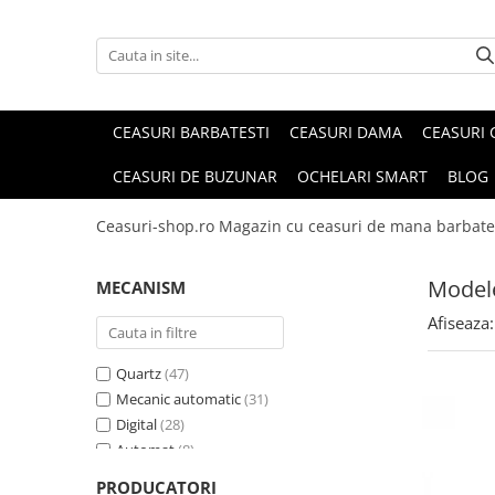
CEASURI BARBATESTI
CEASURI DAMA
CEASURI 
CEASURI DE BUZUNAR
OCHELARI SMART
BLOG
Ceasuri-shop.ro Magazin cu ceasuri de mana barbate
Model
MECANISM
Afiseaza:
Quartz
(47)
Mecanic automatic
(31)
Digital
(28)
Automat
(8)
Digital Quartz
(6)
PRODUCATORI