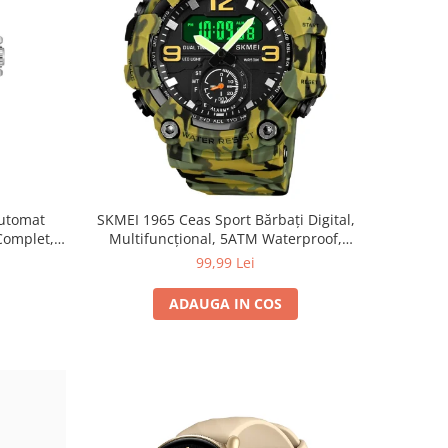
Automat
SKMEI 1965 Ceas Sport Bărbați Digital,
Complet,
Multifuncțional, 5ATM Waterproof,
ess
Alarmă, Cronometru, Lumină LED,
99,99 Lei
Calendar
ADAUGA IN COS