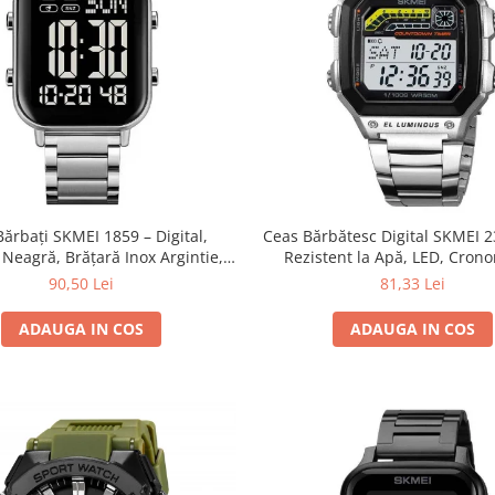
ărbați SKMEI 1859 – Digital,
Ceas Bărbătesc Digital SKMEI 2
Neagră, Brățară Inox Argintie,
Rezistent la Apă, LED, Cron
, Cronometru, Waterproof
Inoxidabil
90,50 Lei
81,33 Lei
ADAUGA IN COS
ADAUGA IN COS