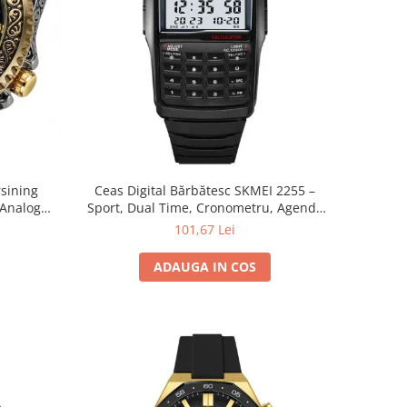
sining
Ceas Digital Bărbătesc SKMEI 2255 –
 Analog
Sport, Dual Time, Cronometru, Agenda
Telefonică, Casual, Afișaj LED
101,67 Lei
ADAUGA IN COS