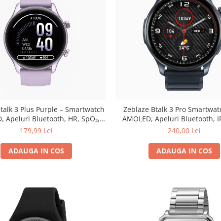
talk 3 Plus Purple – Smartwatch
Zeblaze Btalk 3 Pro Smartwat
, Apeluri Bluetooth, HR, SpO₂,
AMOLED, Apeluri Bluetooth, I
Fitness, 14 Zile
SpO₂, 14 Zile Autonomi
179,99 Lei
240,00 Lei
ADAUGA IN COS
ADAUGA IN COS