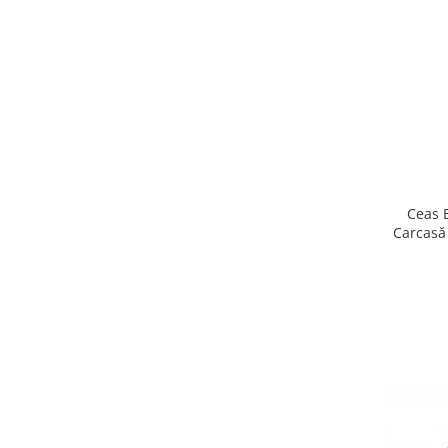
Ceas B
Carcasă 
LED