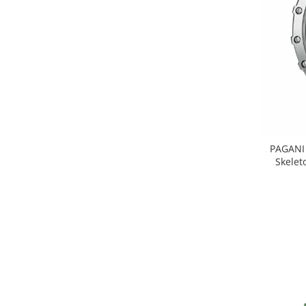
PAGANI 
Skelet
Sili