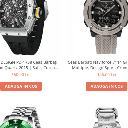
DESIGN PD-1738 Ceas Bărbați
Ceas Bărbați Naviforce 7114 Gri
on Quartz 2025 | Safir, Curea
Multiple, Design Sport, Cron
con, Rezistent 100m, Luxury
Rezistent la Apă 5AT
650,00 Lei
145,00 Lei
ADAUGA IN COS
ADAUGA IN COS