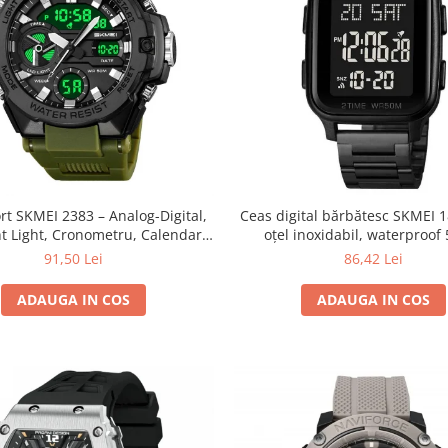
rt SKMEI 2383 – Analog-Digital,
Ceas digital bărbătesc SKMEI 1
t Light, Cronometru, Calendar,
oțel inoxidabil, waterproo
tent la Apă 5ATM, Dual Time,
91,50 Lei
86,42 Lei
Shockproof
ADAUGA IN COS
ADAUGA IN COS