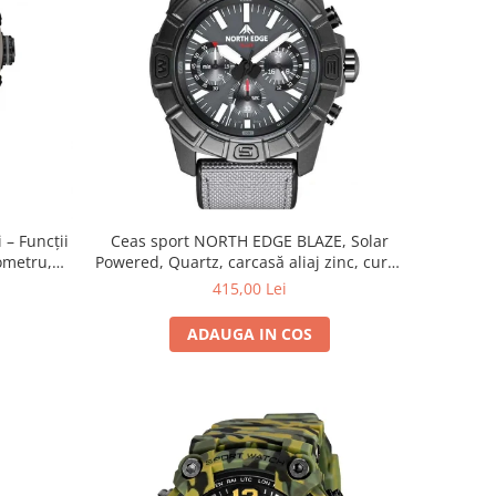
 – Funcții
Ceas sport NORTH EDGE BLAZE, Solar
ometru,
Powered, Quartz, carcasă aliaj zinc, curea
M
TPR+Nylon, sticlă minerală, 5ATM
415,00 Lei
ADAUGA IN COS