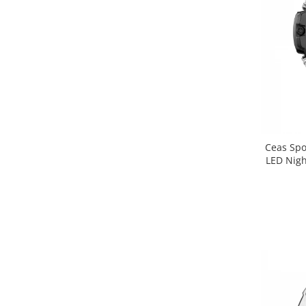
Ceas Spo
LED Nigh
Rezis