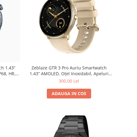
ch 1.43”
Zeblaze GTR 3 Pro Auriu Smartwatch
P68, HR,
1.43” AMOLED, Oțel Inoxidabil, Apeluri
e
Bluetooth & Sănătate 24/7
300,00 Lei
ADAUGA IN COS