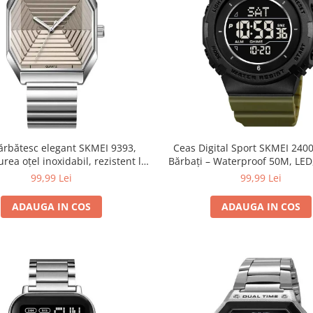
ărbătesc elegant SKMEI 9393,
Ceas Digital Sport SKMEI 240
urea oțel inoxidabil, rezistent la
Bărbați – Waterproof 50M, LED
apă 30M
Verde Militar
99,99 Lei
99,99 Lei
ADAUGA IN COS
ADAUGA IN COS