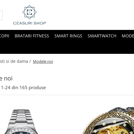
COPII
BRATARI FITNESS
SMART RINGS
SMARTWATCH
MODE
sti si de dama /
Modele noi
e noi
1-
24
din
165
produse