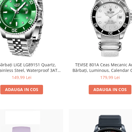
ărbați LIGE LG89151 Quartz,
TEVISE 801A Ceas Mecanic 
ainless Steel, Waterproof 3ATM,
Bărbați, Luminous, Calendar 
ous, Calendar, Cronometru
Waterproof 3ATM, Busin
149,99 Lei
179,99 Lei
ADAUGA IN COS
ADAUGA IN COS