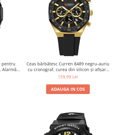
0 pentru
Ceas bărbătesc Curren 8489 negru-auriu
, Alarmă,
cu cronograf, curea din silicon și afișare
dată
159,99 Lei
ADAUGA IN COS