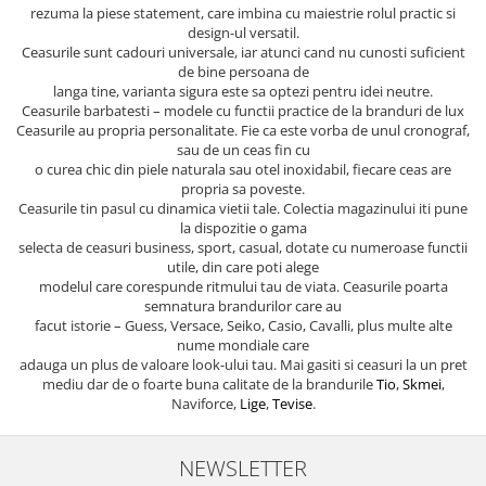
rezuma la piese statement, care imbina cu maiestrie rolul practic si
design-ul versatil.
Ceasurile sunt cadouri universale, iar atunci cand nu cunosti suficient
de bine persoana de
langa tine, varianta sigura este sa optezi pentru idei neutre.
Ceasurile barbatesti – modele cu functii practice de la branduri de lux
Ceasurile au propria personalitate. Fie ca este vorba de unul cronograf,
sau de un ceas fin cu
o curea chic din piele naturala sau otel inoxidabil, fiecare ceas are
propria sa poveste.
Ceasurile tin pasul cu dinamica vietii tale. Colectia magazinului iti pune
la dispozitie o gama
selecta de ceasuri business, sport, casual, dotate cu numeroase functii
utile, din care poti alege
modelul care corespunde ritmului tau de viata. Ceasurile poarta
semnatura brandurilor care au
facut istorie – Guess, Versace, Seiko, Casio, Cavalli, plus multe alte
nume mondiale care
adauga un plus de valoare look-ului tau. Mai gasiti si ceasuri la un pret
mediu dar de o foarte buna calitate de la brandurile
Tio
,
Skmei
,
Naviforce,
Lige
,
Tevise
.
NEWSLETTER