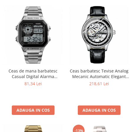
Ceas de mana barbatesc
Ceas barbatesc Tevise Analog
Casual Digital Alarma
Mecanic Automatic Elegant
Cronograf Otel inoxidabil
Negru
81,34 Lei
218,61 Lei
ADAUGA IN COS
ADAUGA IN COS
-13%