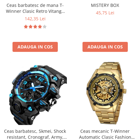
Ceas barbatesc de mana T-
MISTERY BOX
Winner Clasic Retro Vitange
45,75 Lei
Mecanic Automatic Fashion
142,35 Lei
Casual Elegant
ADAUGA IN COS
ADAUGA IN COS
Ceas barbatesc, Skmei, Shock
Ceas mecanic T-Winner
resistant, Cronograf, Army,
Automatic Clasic Fashion