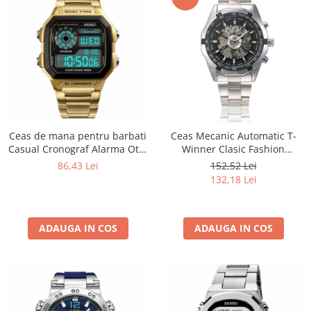
Ceas de mana pentru barbati
Ceas Mecanic Automatic T-
Casual Cronograf Alarma Otel
Winner Clasic Fashion
inoxidabil Auriu
Argintiu
86,43 Lei
152,52 Lei
132,18 Lei
ADAUGA IN COS
ADAUGA IN COS