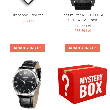
Transport Prioritar
Ceas militar NORTH EDGE
APACHE 46, Altimetru,
5,07 Lei
Barometru, Cronometru,
376,22 Lei
Termometru, Pedometru,
283,69 Lei
Busola
ADAUGA IN COS
ADAUGA IN COS