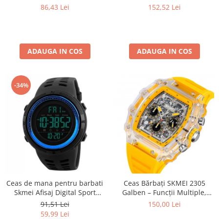
Militar, Sport, Digital,
Auriu
86,43 Lei
152,52 Lei
Rezistent la apa si socuri,
Albastru
ADAUGA IN COS
ADAUGA IN COS
-34%
Ceas de mana pentru barbati
Ceas Bărbați SKMEI 2305
Skmei Afisaj Digital Sport
Galben – Funcții Multiple,
Rezistent la socuri si apa
Design Fashion, Cronometru,
91,51 Lei
150,00 Lei
Alarmă, Rezistent la Apă
59,99 Lei