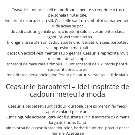
Ceasurile sunt accesorii nemuritoare, menite sa imprime o tusa
personala tinutei tale,
indiferent de ocazie sau stil. Ceasurile sunt un simbol al rafinamentului
si de aceea se pot
dovedi cadouri geniale pentru iubitorii stilului vestimentar clasic
elegant. Atunci cand vrei sa
fii original si sa oferi un cadou aparte unui barbat, un ceas barbatesc
va impresiona mai mult
decat un articol vestimentar sau o geanta. Ceasurile reprezinta mult
mai mult decat simple
accesorii de masurare a timpului. Sunt accesorii de lux, motiv pentru
care sunt apreciate de
majoritatea persoanelor, indiferent de statut, varsta sau stil de viata.
Ceasurile barbatesti – idei inspirate de
cadouri mereu la moda
Ceasurile barbatesti sunt cadouri durabile, care isi mentin farmecul
aparte chiar si peste ani.
Sunt singurele accesorii care pot fi purtate zilnic si asortate cu o marja
larga de tinute. Cand
vine vorba de accesorizarea tinutelor, barbatii sunt mai practici decat
femeile. Acestia se