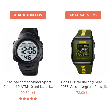
ADAUGA IN COS
ADAUGA IN COS
Ceas barbatesc Skmei Sport
Ceas Digital Bărbați SKMEI
Casual 10 ATM 10 ani baterie
2055 Verde-Negru – Funcții
Negru
Multiple, Afișaj LED, Design
90,50 Lei
78,00 Lei
Sport, Cronometru, Alarmă,
Rezistent la Apă 5ATM