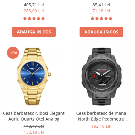
Altimetru Busola Temperatura
5 ATM
405,71 Lei
85,41 Lei
Barometru Alarma Negru
283,69 Lei
71,18 Lei
ADAUGA IN COS
ADAUGA IN COS
-12%
Ceas barbatesc Nibosi Elegant
Ceas barbatesc de mana
Auriu Quartz Otel Analog
North Edge Pedometru
Lumina de fundal DST Negru
149,47 Lei
192,18 Lei
132,18 Lei