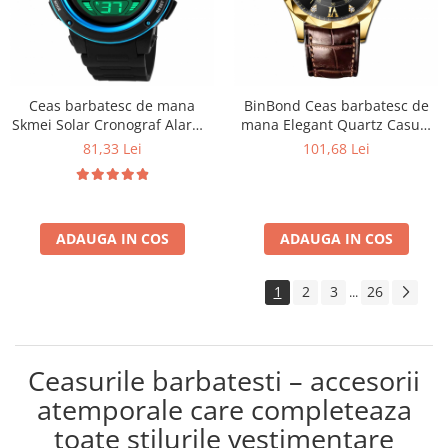
Ceas barbatesc de mana
BinBond Ceas barbatesc de
Skmei Solar Cronograf Alarma
mana Elegant Quartz Casual
5 ATM Digital Casual Sport
Fashion Business 3 ATM Piele
81,33 Lei
101,68 Lei
ADAUGA IN COS
ADAUGA IN COS
1
2
3
26
...
Ceasurile barbatesti – accesorii
atemporale care completeaza
toate stilurile vestimentare