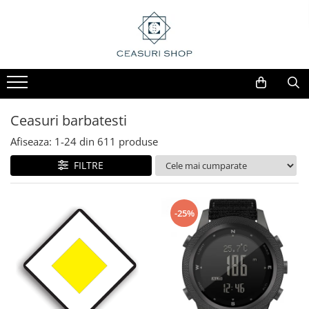
Ceasuri barbatesti
Afiseaza:
1-
24
din
611
produse
FILTRE
-25%