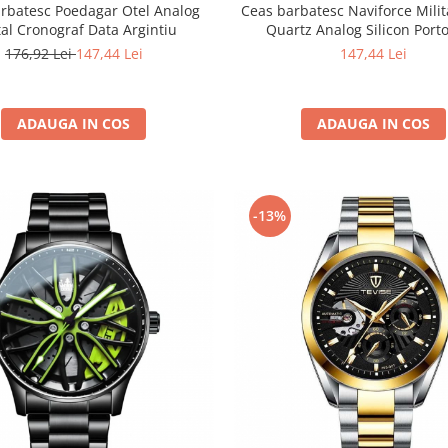
rbatesc Poedagar Otel Analog
Ceas barbatesc Naviforce Milit
tal Cronograf Data Argintiu
Quartz Analog Silicon Porto
176,92 Lei
147,44 Lei
147,44 Lei
ADAUGA IN COS
ADAUGA IN COS
-13%