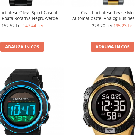
arbatesc Olevs Sport Casual
Ceas barbatesc Tevise Me
 Roata Rotativa Negru/Verde
Automatic Otel Analog Busines
Argintiu
152,52 Lei
147,44 Lei
223,70 Lei
195,23 Lei
ADAUGA IN COS
ADAUGA IN COS