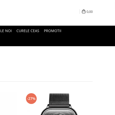
0,00
LE NOI
CURELE CEAS
PROMOTII
-27%