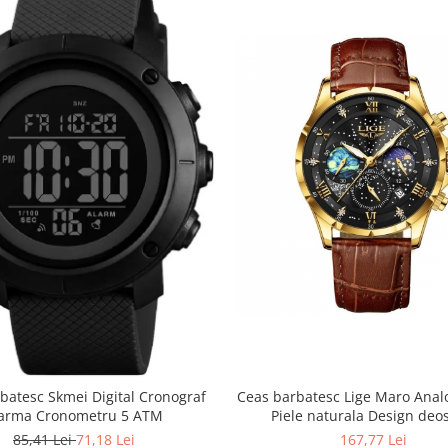
Ceas barbatesc Lige Maro Anal
batesc Skmei Digital Cronograf
Piele naturala Design deo
larma Cronometru 5 ATM
167,77 Lei
85,41 Lei
71,18 Lei