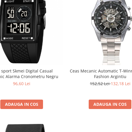
 sport Skmei Digital Casual
Ceas Mecanic Automatic T-Winn
onic Alarma Cronometru Negru
Fashion Argintiu
96,60 Lei
152,52 Lei
132,18 Lei
ADAUGA IN COS
ADAUGA IN COS