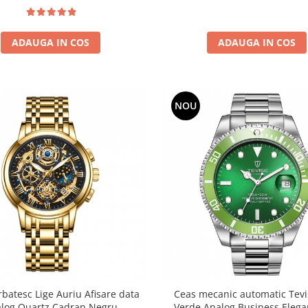
ADAUGA IN COS
ADAUGA IN COS
NOU
batesc Lige Auriu Afisare data
Ceas mecanic automatic Tevi
log Quartz Cadran Negru
Verde Analog Business Elega