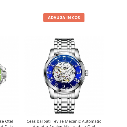
ADAUGA IN COS
se Otel
Ceas barbati Tevise Mecanic Automatic
nt Data
Argintiu Analog Afisare data Otel