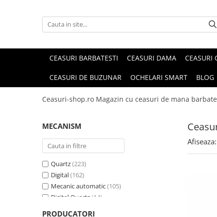
CEASURI BARBATESTI
CEASURI DAMA
CEASURI 
CEASURI DE BUZUNAR
OCHELARI SMART
BLOG
Ceasuri-shop.ro Magazin cu ceasuri de mana barbate
Ceasur
MECANISM
Afiseaza:
Quartz
(223)
Digital
(162)
Mecanic automatic
(105)
Digital Quartz
(14)
Automat
(8)
PRODUCATORI