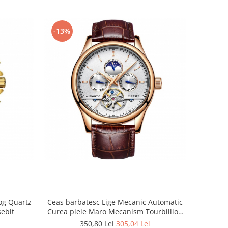
-13%
og Quartz
Ceas barbatesc Lige Mecanic Automatic
sebit
Curea piele Maro Mecanism Tourbillion
Data
350,80 Lei
305,04 Lei