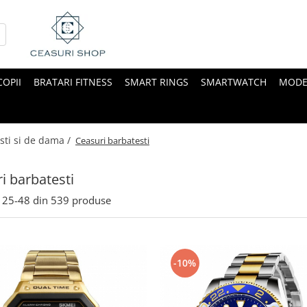
COPII
BRATARI FITNESS
SMART RINGS
SMARTWATCH
MODE
sti si de dama /
Ceasuri barbatesti
i barbatesti
25-
48
din
539
produse
-10%