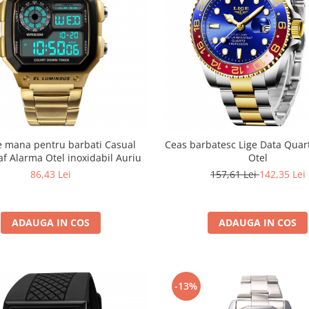
e mana pentru barbati Casual
Ceas barbatesc Lige Data Quar
f Alarma Otel inoxidabil Auriu
Otel
86,43 Lei
157,61 Lei
142,35 Lei
ADAUGA IN COS
ADAUGA IN COS
-13%