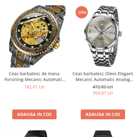
-25%
Ceas barbatesc de mana
Ceas barbatesc Olevs Elegant
Forsining Mecanic Automatic
Mecanic Automatic Analog
Skeleton Analog Argintiu
Data Zilele saptamanii
182,01 Lei
472,82 Lei
Auriu
354,87 Lei
ADAUGA IN COS
ADAUGA IN COS