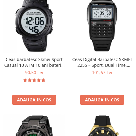
Ceas barbatesc Skmei Sport
Ceas Digital Bărbătesc SKMEI
Casual 10 ATM 10 ani baterie
2255 – Sport, Dual Time,
Negru
Cronometru, Agenda
90,50 Lei
101,67 Lei
Telefonică, Casual, Afișaj LED
ADAUGA IN COS
ADAUGA IN COS