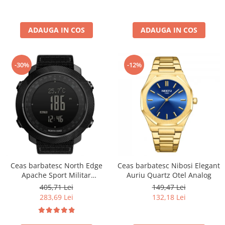
ADAUGA IN COS
ADAUGA IN COS
-30%
-12%
Ceas barbatesc North Edge
Ceas barbatesc Nibosi Elegant
Apache Sport Militar
Auriu Quartz Otel Analog
Altimetru Busola Temperatura
405,71 Lei
149,47 Lei
Barometru Alarma Negru
283,69 Lei
132,18 Lei