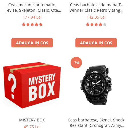
Ceas mecanic automatic,
Ceas barbatesc de mana T-
Tevise, Skeleton, Clasic, Otel
Winner Clasic Retro Vitange
inoxidabil
Mecanic Automatic Fashion
177,94 Lei
142,35 Lei
Casual Elegant
ADAUGA IN COS
ADAUGA IN COS
-7%
MISTERY BOX
Ceas barbatesc, Skmei, Shock
Resistant, Cronograf, Army,
45,75 Lei