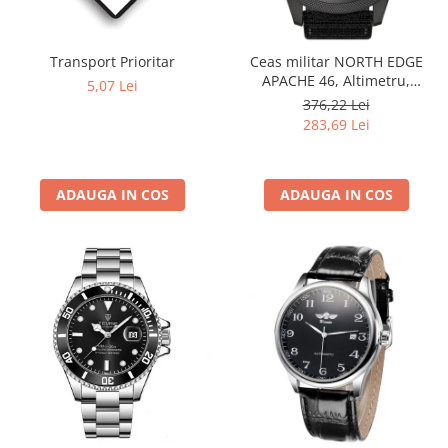
Transport Prioritar
Ceas militar NORTH EDGE
APACHE 46, Altimetru,
5,07 Lei
Barometru, Cronometru,
376,22 Lei
Termometru, Pedometru,
283,69 Lei
Busola
ADAUGA IN COS
ADAUGA IN COS