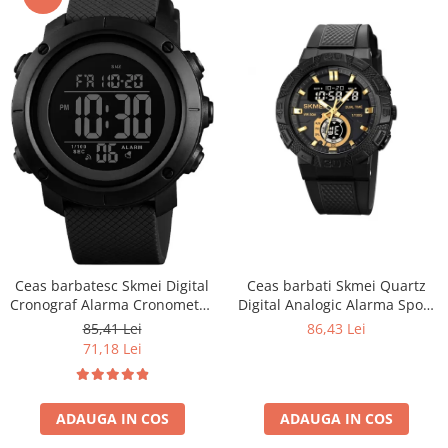
Ceas barbati Skmei Quartz
Ceas barbatesc Skmei Digital
Digital Analogic Alarma Sport
Cronograf Alarma Cronometru
Negru Auriu
5 ATM
86,43 Lei
85,41 Lei
71,18 Lei
ADAUGA IN COS
ADAUGA IN COS