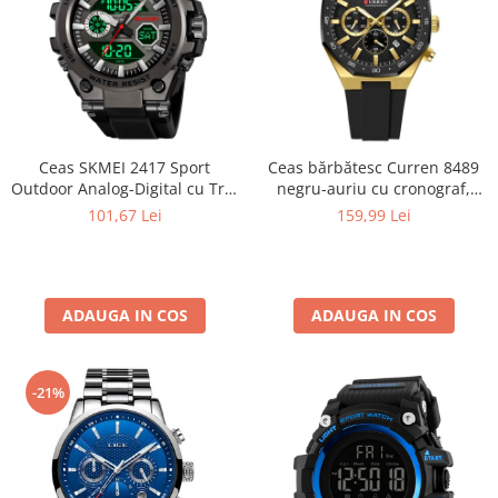
Ceas SKMEI 2417 Sport
Ceas bărbătesc Curren 8489
Outdoor Analog-Digital cu Trei
negru-auriu cu cronograf,
Fusuri Orare, Cronograf,
curea din silicon și afișare
101,67 Lei
159,99 Lei
Calendar, Alarmă și
dată
Rezistență la Apă 5ATM
ADAUGA IN COS
ADAUGA IN COS
-21%