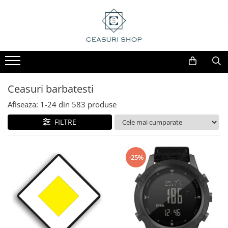
Ceasuri barbatesti
Afiseaza:
1-
24
din
583
produse
FILTRE
-25%