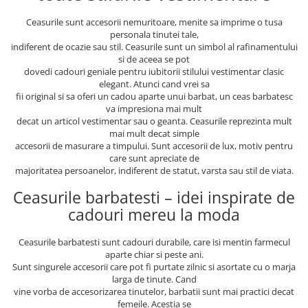
Ceasurile sunt accesorii nemuritoare, menite sa imprime o tusa
personala tinutei tale,
indiferent de ocazie sau stil. Ceasurile sunt un simbol al rafinamentului
si de aceea se pot
dovedi cadouri geniale pentru iubitorii stilului vestimentar clasic
elegant. Atunci cand vrei sa
fii original si sa oferi un cadou aparte unui barbat, un ceas barbatesc
va impresiona mai mult
decat un articol vestimentar sau o geanta. Ceasurile reprezinta mult
mai mult decat simple
accesorii de masurare a timpului. Sunt accesorii de lux, motiv pentru
care sunt apreciate de
majoritatea persoanelor, indiferent de statut, varsta sau stil de viata.
Ceasurile barbatesti – idei inspirate de
cadouri mereu la moda
Ceasurile barbatesti sunt cadouri durabile, care isi mentin farmecul
aparte chiar si peste ani.
Sunt singurele accesorii care pot fi purtate zilnic si asortate cu o marja
larga de tinute. Cand
vine vorba de accesorizarea tinutelor, barbatii sunt mai practici decat
femeile. Acestia se