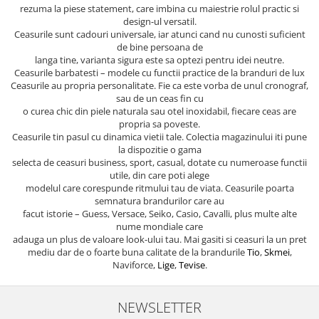
rezuma la piese statement, care imbina cu maiestrie rolul practic si
design-ul versatil.
Ceasurile sunt cadouri universale, iar atunci cand nu cunosti suficient
de bine persoana de
langa tine, varianta sigura este sa optezi pentru idei neutre.
Ceasurile barbatesti – modele cu functii practice de la branduri de lux
Ceasurile au propria personalitate. Fie ca este vorba de unul cronograf,
sau de un ceas fin cu
o curea chic din piele naturala sau otel inoxidabil, fiecare ceas are
propria sa poveste.
Ceasurile tin pasul cu dinamica vietii tale. Colectia magazinului iti pune
la dispozitie o gama
selecta de ceasuri business, sport, casual, dotate cu numeroase functii
utile, din care poti alege
modelul care corespunde ritmului tau de viata. Ceasurile poarta
semnatura brandurilor care au
facut istorie – Guess, Versace, Seiko, Casio, Cavalli, plus multe alte
nume mondiale care
adauga un plus de valoare look-ului tau. Mai gasiti si ceasuri la un pret
mediu dar de o foarte buna calitate de la brandurile
Tio
,
Skmei
,
Naviforce,
Lige
,
Tevise
.
NEWSLETTER