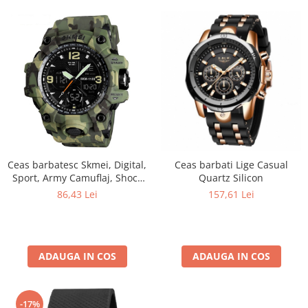
Ceas barbatesc Skmei, Digital,
Ceas barbati Lige Casual
Sport, Army Camuflaj, Shock
Quartz Silicon
Resistant, Militar, Army, Dual
86,43 Lei
157,61 Lei
time, Cronograf
ADAUGA IN COS
ADAUGA IN COS
-17%