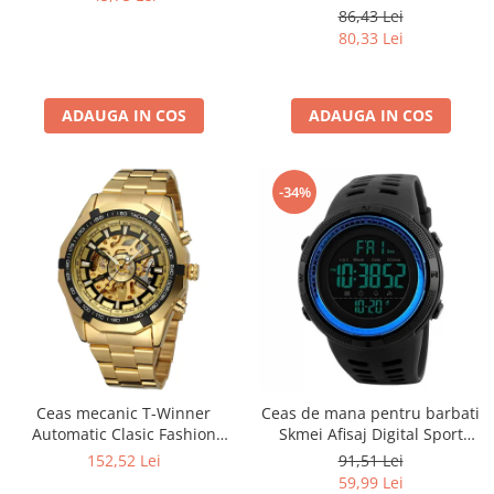
Militar, Sport, Digital,
86,43 Lei
Rezistent la apa si socuri
80,33 Lei
ADAUGA IN COS
ADAUGA IN COS
-34%
Ceas mecanic T-Winner
Ceas de mana pentru barbati
Automatic Clasic Fashion
Skmei Afisaj Digital Sport
Auriu
Rezistent la socuri si apa
152,52 Lei
91,51 Lei
59,99 Lei