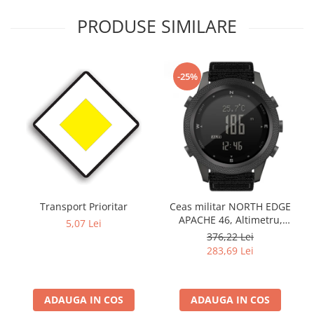
PRODUSE SIMILARE
-25%
Transport Prioritar
Ceas militar NORTH EDGE
APACHE 46, Altimetru,
5,07 Lei
Barometru, Cronometru,
376,22 Lei
Termometru, Pedometru,
283,69 Lei
Busola
ADAUGA IN COS
ADAUGA IN COS