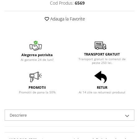
Cod Produs:
6569
Adauga la Favorite
TRANSPORT GRATUIT
Alegerea potrivita
Transport gratuit la comenzi de
Ai garantie 24 de luni!
peste 250 lei.
PROMOTII
RETUR
Promotii de pana la 50%
Ai 14 zile sa returnezi produsul
Descriere