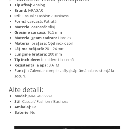
Tip afișaj:
Analog
Brand:
JARAGAR
Stil:
Casual / Fashion / Business
Formă carcasă:
Patrată
Material carcasă:
Aliaj
Grosime carcasă:
16,5 mm
Material geam cadran:
Hardlex
Material brățară:
Oțel inoxidabil
Lățime brățară:
20 – 24 mm
Lungime brățară:
200 mm
Tip închidere:
Închidere tip clemă
Rezistență la apă:
3 ATM
Funcții:
Calendar complet, afișaj săptămânal, rezistență la
șocuri.
Alte detalii:
Model
: JARAGAR 6569
Stil
: Casual / Fashion / Business
Ambalaj
: Da
Baterie
: Nu