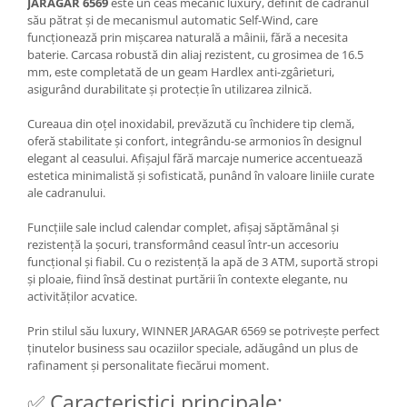
JARAGAR 6569
este un ceas mecanic luxury, definit de cadranul
său pătrat și de mecanismul automatic Self-Wind, care
funcționează prin mișcarea naturală a mâinii, fără a necesita
baterie. Carcasa robustă din aliaj rezistent, cu grosimea de 16.5
mm, este completată de un geam Hardlex anti-zgârieturi,
asigurând durabilitate și protecție în utilizarea zilnică.
Cureaua din oțel inoxidabil, prevăzută cu închidere tip clemă,
oferă stabilitate și confort, integrându-se armonios în designul
elegant al ceasului. Afișajul fără marcaje numerice accentuează
estetica minimalistă și sofisticată, punând în valoare liniile curate
ale cadranului.
Funcțiile sale includ calendar complet, afișaj săptămânal și
rezistență la șocuri, transformând ceasul într-un accesoriu
funcțional și fiabil. Cu o rezistență la apă de 3 ATM, suportă stropi
și ploaie, fiind însă destinat purtării în contexte elegante, nu
activităților acvatice.
Prin stilul său luxury, WINNER JARAGAR 6569 se potrivește perfect
ținutelor business sau ocaziilor speciale, adăugând un plus de
rafinament și personalitate fiecărui moment.
✅ Caracteristici principale: