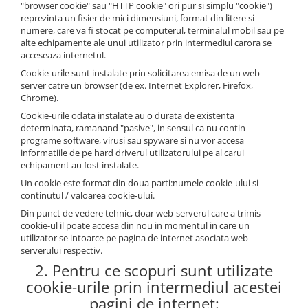
"browser cookie" sau "HTTP cookie" ori pur si simplu "cookie")
reprezinta un fisier de mici dimensiuni, format din litere si
numere, care va fi stocat pe computerul, terminalul mobil sau pe
alte echipamente ale unui utilizator prin intermediul carora se
acceseaza internetul.
Cookie-urile sunt instalate prin solicitarea emisa de un web-
server catre un browser (de ex. Internet Explorer, Firefox,
Chrome).
Cookie-urile odata instalate au o durata de existenta
determinata, ramanand "pasive", in sensul ca nu contin
programe software, virusi sau spyware si nu vor accesa
informatiile de pe hard driverul utilizatorului pe al carui
echipament au fost instalate.
Un cookie este format din doua parti:numele cookie-ului si
continutul / valoarea cookie-ului.
Din punct de vedere tehnic, doar web-serverul care a trimis
cookie-ul il poate accesa din nou in momentul in care un
utilizator se intoarce pe pagina de internet asociata web-
serverului respectiv.
2. Pentru ce scopuri sunt utilizate
cookie-urile prin intermediul acestei
pagini de internet: