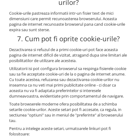
urilor?
Cookie-urile pastreaza informatii intr-un fisier text de mici
dimensiuni care permit recunoasterea browserului. Aceasta
pagina de internet recunoaste browserul pana cand cookie-urile
expira sau sunt sterse.
7. Cum pot fi oprite cookie-urile?
Dezactivarea si refuzul de a primi cookie-uri pot face aceasta
pagina de internet dificil de vizitat, atragand dupa sine limitari ale
posibilitatilor de utilizare ale acesteia.
Utilizatorii isi pot configura browserul sa respinga fisierele cookie
sau sa fie acceptate cookie-uri de la o pagina de internet anume.
Cu toate acestea, refuzarea sau dezactivarea cookie-urilor nu
inseamna ca nu veti mai primi publicitate online - ci doar ca
aceasta nu va fi adaptata preferintelor si interesele
dumneavoastra, evidentiate prin comportamentul de navigare.
Toate browserele moderne ofera posibilitatea de a schimba
setarile cookie-urilor. Aceste setari pot fi accesate, ca regula, in
sectiunea "optiuni" sau in meniul de "preferinte" al browserului
tau.
Pentru a intelege aceste setari, urmatoarele linkuri pot fi
folositoare: