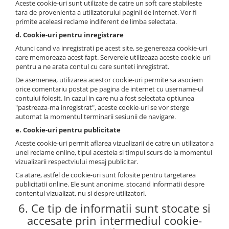
Aceste cookie-uri sunt utilizate de catre un soft care stabileste
tara de provenienta a utilizatorului paginii de internet. Vor fi
primite aceleasi reclame indiferent de limba selectata.
d. Cookie-uri pentru inregistrare
Atunci cand va inregistrati pe acest site, se genereaza cookie-uri
care memoreaza acest fapt. Serverele utilizeaza aceste cookie-uri
pentru a ne arata contul cu care sunteti inregistrat.
De asemenea, utilizarea acestor cookie-uri permite sa asociem
orice comentariu postat pe pagina de internet cu username-ul
contului folosit. In cazul in care nu a fost selectata optiunea
"pastreaza-ma inregistrat", aceste cookie-uri se vor sterge
automat la momentul terminarii sesiunii de navigare.
e. Cookie-uri pentru publicitate
Aceste cookie-uri permit aflarea vizualizarii de catre un utilizator a
unei reclame online, tipul acesteia si timpul scurs de la momentul
vizualizarii respectviului mesaj publicitar.
Ca atare, astfel de cookie-uri sunt folosite pentru targetarea
publicitatii online. Ele sunt anonime, stocand informatii despre
contentul vizualizat, nu si despre utilizatori.
6. Ce tip de informatii sunt stocate si
accesate prin intermediul cookie-