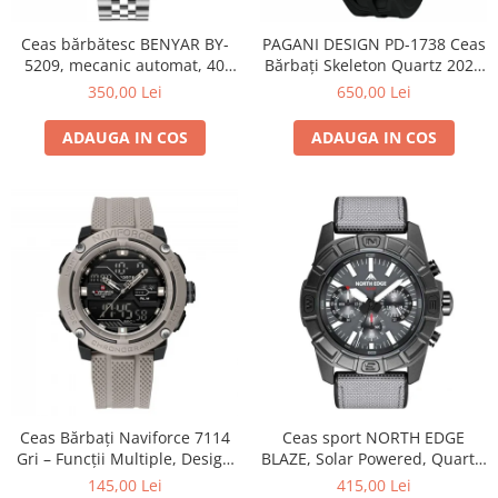
Ceas bărbătesc BENYAR BY-
PAGANI DESIGN PD-1738 Ceas
5209, mecanic automat, 40
Bărbați Skeleton Quartz 2025
mm, diver, rezistent la apă
| Safir, Curea Silicon,
350,00 Lei
650,00 Lei
5Bar, oțel inoxidabil
Rezistent 100m, Luxury
ADAUGA IN COS
ADAUGA IN COS
Ceas Bărbați Naviforce 7114
Ceas sport NORTH EDGE
Gri – Funcții Multiple, Design
BLAZE, Solar Powered, Quartz,
Sport, Cronometru, Rezistent
carcasă aliaj zinc, curea
145,00 Lei
415,00 Lei