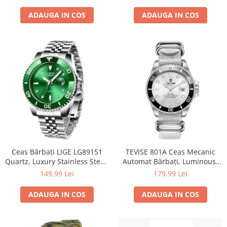
la Apă 5ATM
TPR+Nylon, sticlă minerală,
5ATM
ADAUGA IN COS
ADAUGA IN COS
Ceas Bărbați LIGE LG89151
TEVISE 801A Ceas Mecanic
Quartz, Luxury Stainless Steel,
Automat Bărbați, Luminous,
Waterproof 3ATM, Luminous,
Calendar Complet,
149,99 Lei
179,99 Lei
Calendar, Cronometru
Waterproof 3ATM, Business
ADAUGA IN COS
ADAUGA IN COS