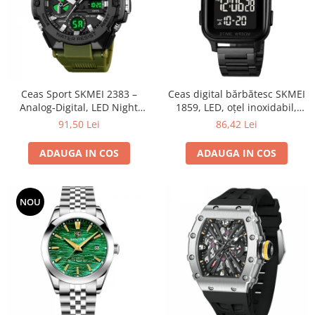
Ceas Sport SKMEI 2383 –
Ceas digital bărbătesc SKMEI
Analog-Digital, LED Night
1859, LED, oțel inoxidabil,
Light, Cronometru, Calendar,
waterproof 5ATM
91,50 Lei
86,42 Lei
Rezistent la Apă 5ATM, Dual
Time, Shockproof
ADAUGA IN COS
ADAUGA IN COS
NOU