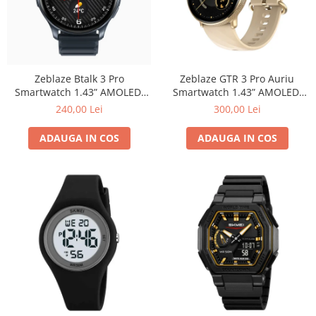
Zeblaze Btalk 3 Pro
Zeblaze GTR 3 Pro Auriu
Smartwatch 1.43” AMOLED,
Smartwatch 1.43” AMOLED,
Apeluri Bluetooth, IP68, HR,
Oțel Inoxidabil, Apeluri
240,00 Lei
300,00 Lei
SpO₂, 14 Zile Autonomie
Bluetooth & Sănătate 24/7
ADAUGA IN COS
ADAUGA IN COS