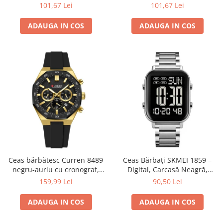
Cronometru, Agenda
Fusuri Orare, Cronograf,
101,67 Lei
101,67 Lei
Telefonică, Casual, Afișaj LED
Calendar, Alarmă și
Rezistență la Apă 5ATM
ADAUGA IN COS
ADAUGA IN COS
Ceas bărbătesc Curren 8489
Ceas Bărbați SKMEI 1859 –
negru-auriu cu cronograf,
Digital, Carcasă Neagră,
curea din silicon și afișare
Brățară Inox Argintie, LED,
159,99 Lei
90,50 Lei
dată
Cronometru, Waterproof
ADAUGA IN COS
ADAUGA IN COS