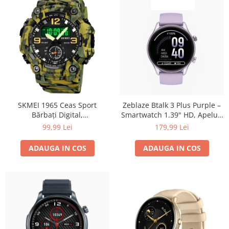
SKMEI 1965 Ceas Sport
Zeblaze Btalk 3 Plus Purple –
Bărbați Digital,
Smartwatch 1.39" HD, Apeluri
Multifuncțional, 5ATM
Bluetooth, HR, SpO₂, Fitness,
99,99 Lei
179,99 Lei
Waterproof, Alarmă,
14 Zile
Cronometru, Lumină LED,
ADAUGA IN COS
ADAUGA IN COS
Calendar