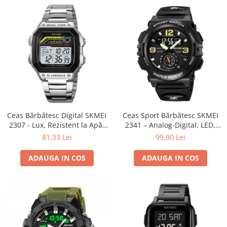
Ceas Bărbătesc Digital SKMEI
Ceas Sport Bărbătesc SKMEI
2307 - Lux, Rezistent la Apă,
2341 – Analog-Digital, LED,
LED, Cronometru, Inoxidabil
Rezistent la Apă 5ATM,
81,33 Lei
99,90 Lei
Alarmă, Cronometru, Dial
Mare
ADAUGA IN COS
ADAUGA IN COS