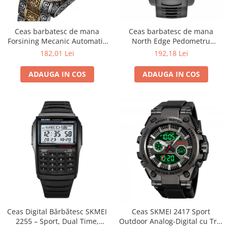
Ceas barbatesc de mana
Ceas barbatesc de mana
Forsining Mecanic Automatic
North Edge Pedometru
Skeleton Analog Argintiu
Lumina de fundal DST Negru
182,01 Lei
192,18 Lei
Auriu
ADAUGA IN COS
ADAUGA IN COS
Ceas Digital Bărbătesc SKMEI
Ceas SKMEI 2417 Sport
2255 – Sport, Dual Time,
Outdoor Analog-Digital cu Trei