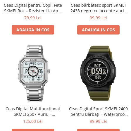
Ceas Digital pentru Copii Fete
Ceas bărbătesc sport SKMEI
SKMEI Roz – Rezistent la Apă,
2438 negru cu accente aurii,
Alarmă, Cronometru
digital & analog, waterproof
79,99 Lei
99,99 Lei
50M, cronometru și alarmă
ADAUGA IN COS
ADAUGA IN COS
Ceas Digital Multifuncțional
Ceas Digital Sport SKMEI 2400
SKMEI 2507 Auriu –
pentru Bărbați – Waterproof
Pedometru, Countdown și
50M, LED, Alarmă, Verde
125,00 Lei
99,99 Lei
Dual Time
Militar