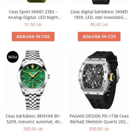
Ceas Sport SKMEI 2383 –
Ceas digital bărbătesc SKMEI
Analog-Digital, LED Night
1859, LED, oțel inoxidabil,
Light, Cronometru, Calendar,
waterproof 5ATM
91,50 Lei
86,42 Lei
Rezistent la Apă 5ATM, Dual
Time, Shockproof
ADAUGA IN COS
ADAUGA IN COS
NOU
Ceas bărbătesc BENYAR BY-
PAGANI DESIGN PD-1738 Ceas
5209, mecanic automat, 40
Bărbați Skeleton Quartz 2025
mm, diver, rezistent la apă
| Safir, Curea Silicon,
350,00 Lei
650,00 Lei