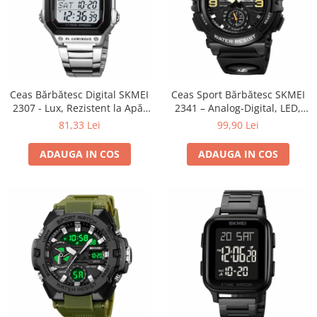
Ceas Bărbătesc Digital SKMEI
Ceas Sport Bărbătesc SKMEI
2307 - Lux, Rezistent la Apă,
2341 – Analog-Digital, LED,
LED, Cronometru, Inoxidabil
Rezistent la Apă 5ATM,
81,33 Lei
99,90 Lei
Alarmă, Cronometru, Dial
Mare
ADAUGA IN COS
ADAUGA IN COS