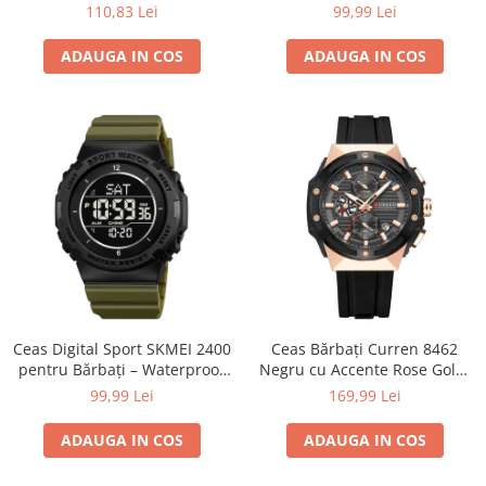
Brățară și Carcasă din Oțel
inoxidabil, rezistent la apă
110,83 Lei
99,99 Lei
Inoxidabil, Cadran Albastru,
30M
Indici Luminoși
ADAUGA IN COS
ADAUGA IN COS
Ceas Digital Sport SKMEI 2400
Ceas Bărbați Curren 8462
pentru Bărbați – Waterproof
Negru cu Accente Rose Gold,
50M, LED, Alarmă, Verde
Cronograf Quartz, Curea
99,99 Lei
169,99 Lei
Militar
Silicon Neagră, 45 mm
ADAUGA IN COS
ADAUGA IN COS