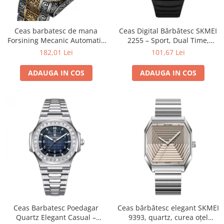
Ceas barbatesc de mana
Ceas Digital Bărbătesc SKMEI
Forsining Mecanic Automatic
2255 – Sport, Dual Time,
Skeleton Analog Argintiu
Cronometru, Agenda
182,01 Lei
101,67 Lei
Auriu
Telefonică, Casual, Afișaj LED
ADAUGA IN COS
ADAUGA IN COS
Ceas Barbatesc Poedagar
Ceas bărbătesc elegant SKMEI
Quartz Elegant Casual –
9393, quartz, curea oțel