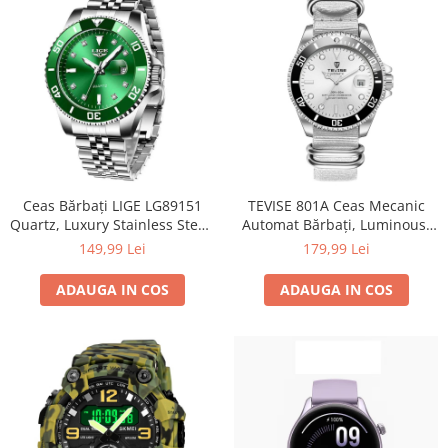
Ceas Bărbați LIGE LG89151
TEVISE 801A Ceas Mecanic
Quartz, Luxury Stainless Steel,
Automat Bărbați, Luminous,
Waterproof 3ATM, Luminous,
Calendar Complet,
149,99 Lei
179,99 Lei
Calendar, Cronometru
Waterproof 3ATM, Business
ADAUGA IN COS
ADAUGA IN COS