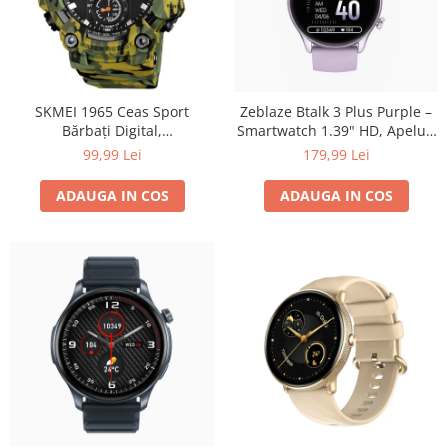
SKMEI 1965 Ceas Sport
Zeblaze Btalk 3 Plus Purple –
Bărbați Digital,
Smartwatch 1.39" HD, Apeluri
Multifuncțional, 5ATM
Bluetooth, HR, SpO₂, Fitness,
99,99 Lei
179,99 Lei
Waterproof, Alarmă,
14 Zile
Cronometru, Lumină LED,
ADAUGA IN COS
ADAUGA IN COS
Calendar