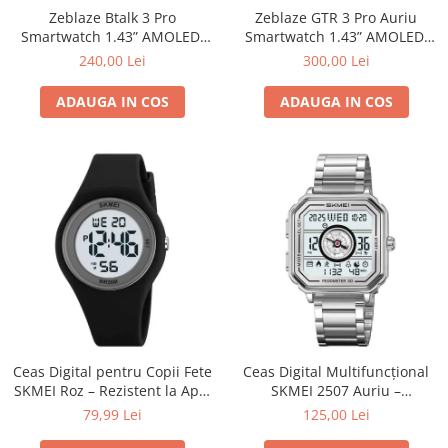
Zeblaze Btalk 3 Pro
Zeblaze GTR 3 Pro Auriu
Smartwatch 1.43” AMOLED,
Smartwatch 1.43” AMOLED,
Apeluri Bluetooth, IP68, HR,
Oțel Inoxidabil, Apeluri
240,00 Lei
300,00 Lei
SpO₂, 14 Zile Autonomie
Bluetooth & Sănătate 24/7
ADAUGA IN COS
ADAUGA IN COS
Ceas Digital pentru Copii Fete
Ceas Digital Multifuncțional
SKMEI Roz – Rezistent la Apă,
SKMEI 2507 Auriu –
Alarmă, Cronometru
Pedometru, Countdown și
79,99 Lei
125,00 Lei
Dual Time