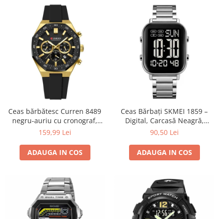
Ceas bărbătesc Curren 8489
Ceas Bărbați SKMEI 1859 –
negru-auriu cu cronograf,
Digital, Carcasă Neagră,
curea din silicon și afișare
Brățară Inox Argintie, LED,
159,99 Lei
90,50 Lei
dată
Cronometru, Waterproof
ADAUGA IN COS
ADAUGA IN COS