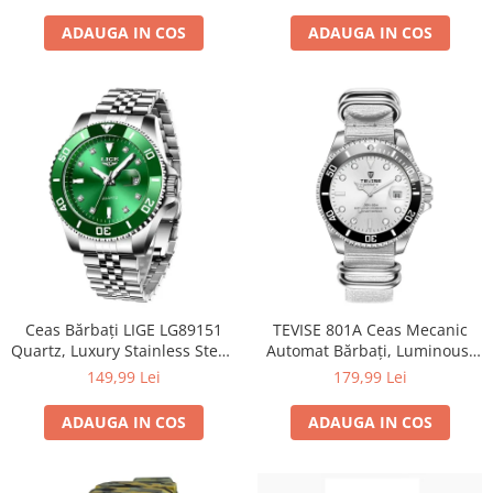
la Apă 5ATM
TPR+Nylon, sticlă minerală,
5ATM
ADAUGA IN COS
ADAUGA IN COS
Ceas Bărbați LIGE LG89151
TEVISE 801A Ceas Mecanic
Quartz, Luxury Stainless Steel,
Automat Bărbați, Luminous,
Waterproof 3ATM, Luminous,
Calendar Complet,
149,99 Lei
179,99 Lei
Calendar, Cronometru
Waterproof 3ATM, Business
ADAUGA IN COS
ADAUGA IN COS