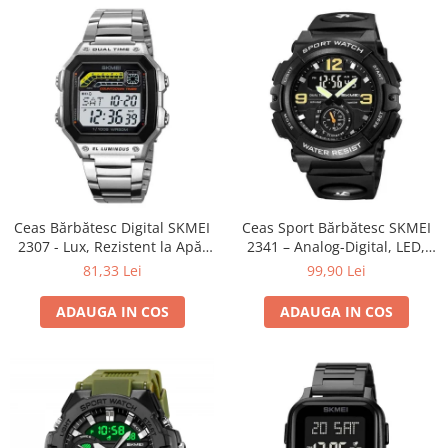
Ceas Bărbătesc Digital SKMEI
Ceas Sport Bărbătesc SKMEI
2307 - Lux, Rezistent la Apă,
2341 – Analog-Digital, LED,
LED, Cronometru, Inoxidabil
Rezistent la Apă 5ATM,
81,33 Lei
99,90 Lei
Alarmă, Cronometru, Dial
Mare
ADAUGA IN COS
ADAUGA IN COS