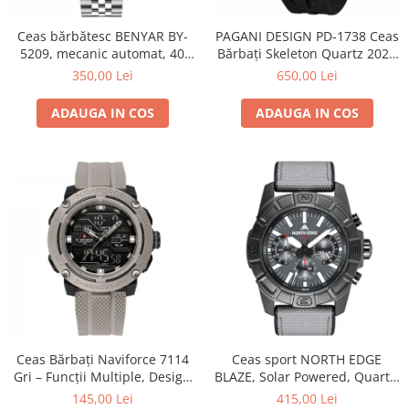
Ceas bărbătesc BENYAR BY-
PAGANI DESIGN PD-1738 Ceas
5209, mecanic automat, 40
Bărbați Skeleton Quartz 2025
mm, diver, rezistent la apă
| Safir, Curea Silicon,
350,00 Lei
650,00 Lei
5Bar, oțel inoxidabil
Rezistent 100m, Luxury
ADAUGA IN COS
ADAUGA IN COS
Ceas Bărbați Naviforce 7114
Ceas sport NORTH EDGE
Gri – Funcții Multiple, Design
BLAZE, Solar Powered, Quartz,
Sport, Cronometru, Rezistent
carcasă aliaj zinc, curea
145,00 Lei
415,00 Lei