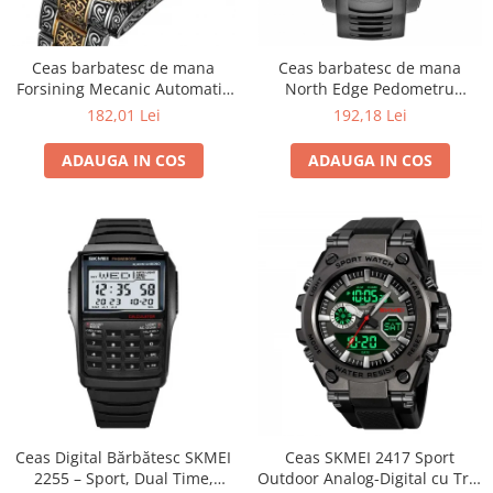
Ceas barbatesc de mana
Ceas barbatesc de mana
Forsining Mecanic Automatic
North Edge Pedometru
Skeleton Analog Argintiu
Lumina de fundal DST Negru
182,01 Lei
192,18 Lei
Auriu
ADAUGA IN COS
ADAUGA IN COS
Ceas Digital Bărbătesc SKMEI
Ceas SKMEI 2417 Sport
2255 – Sport, Dual Time,
Outdoor Analog-Digital cu Trei