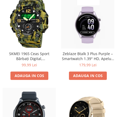
SKMEI 1965 Ceas Sport
Zeblaze Btalk 3 Plus Purple –
Bărbați Digital,
Smartwatch 1.39" HD, Apeluri
Multifuncțional, 5ATM
Bluetooth, HR, SpO₂, Fitness,
99,99 Lei
179,99 Lei
Waterproof, Alarmă,
14 Zile
Cronometru, Lumină LED,
ADAUGA IN COS
ADAUGA IN COS
Calendar