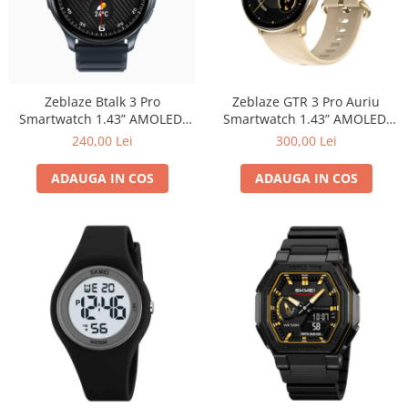
Zeblaze Btalk 3 Pro
Zeblaze GTR 3 Pro Auriu
Smartwatch 1.43” AMOLED,
Smartwatch 1.43” AMOLED,
Apeluri Bluetooth, IP68, HR,
Oțel Inoxidabil, Apeluri
240,00 Lei
300,00 Lei
SpO₂, 14 Zile Autonomie
Bluetooth & Sănătate 24/7
ADAUGA IN COS
ADAUGA IN COS