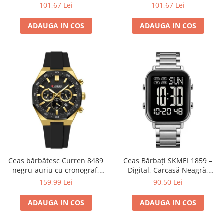
Cronometru, Agenda
Fusuri Orare, Cronograf,
101,67 Lei
101,67 Lei
Telefonică, Casual, Afișaj LED
Calendar, Alarmă și
Rezistență la Apă 5ATM
ADAUGA IN COS
ADAUGA IN COS
Ceas bărbătesc Curren 8489
Ceas Bărbați SKMEI 1859 –
negru-auriu cu cronograf,
Digital, Carcasă Neagră,
curea din silicon și afișare
Brățară Inox Argintie, LED,
159,99 Lei
90,50 Lei
dată
Cronometru, Waterproof
ADAUGA IN COS
ADAUGA IN COS