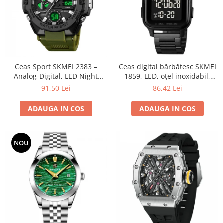
Ceas Sport SKMEI 2383 –
Ceas digital bărbătesc SKMEI
Analog-Digital, LED Night
1859, LED, oțel inoxidabil,
Light, Cronometru, Calendar,
waterproof 5ATM
91,50 Lei
86,42 Lei
Rezistent la Apă 5ATM, Dual
Time, Shockproof
ADAUGA IN COS
ADAUGA IN COS
NOU