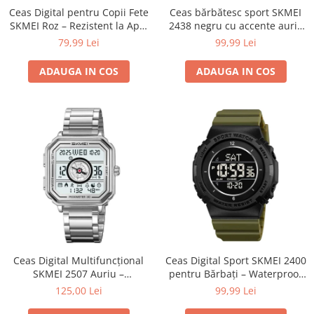
Ceas Digital pentru Copii Fete
Ceas bărbătesc sport SKMEI
SKMEI Roz – Rezistent la Apă,
2438 negru cu accente aurii,
Alarmă, Cronometru
digital & analog, waterproof
79,99 Lei
99,99 Lei
50M, cronometru și alarmă
ADAUGA IN COS
ADAUGA IN COS
Ceas Digital Multifuncțional
Ceas Digital Sport SKMEI 2400
SKMEI 2507 Auriu –
pentru Bărbați – Waterproof
Pedometru, Countdown și
50M, LED, Alarmă, Verde
125,00 Lei
99,99 Lei
Dual Time
Militar