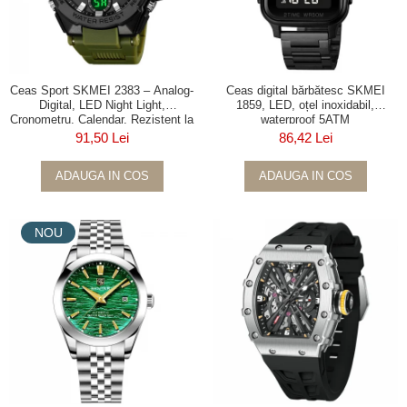
Ceas Sport SKMEI 2383 – Analog-
Ceas digital bărbătesc SKMEI
Digital, LED Night Light,
1859, LED, oțel inoxidabil,
Cronometru, Calendar, Rezistent la
waterproof 5ATM
Apă 5ATM, Dual Time, Shockproof
91,50 Lei
86,42 Lei
ADAUGA IN COS
ADAUGA IN COS
NOU