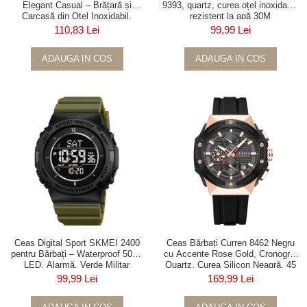
Elegant Casual – Brățară și
9393, quartz, curea oțel inoxidabil,
Carcasă din Oțel Inoxidabil,
rezistent la apă 30M
Cadran Albastru, Indici Luminoși
110,83 Lei
99,99 Lei
ADAUGA IN COS
ADAUGA IN COS
Ceas Digital Sport SKMEI 2400
Ceas Bărbați Curren 8462 Negru
pentru Bărbați – Waterproof 50M,
cu Accente Rose Gold, Cronograf
LED, Alarmă, Verde Militar
Quartz, Curea Silicon Neagră, 45
mm
99,99 Lei
169,99 Lei