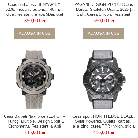
Ceas bărbătesc BENYAR BY-
PAGANI DESIGN PD-1738 Ceas
5209, mecanic automat, 40 mm,
Bărbați Skeleton Quartz 2025 |
diver, rezistent la apă 5Bar, oțel
Safir, Curea Silicon, Rezistent
inoxidabil
100m, Luxury
350,00 Lei
650,00 Lei
ADAUGA IN COS
ADAUGA IN COS
Ceas Bărbați Naviforce 7114 Gri –
Ceas sport NORTH EDGE BLAZE,
Funcții Multiple, Design Sport,
Solar Powered, Quartz, carcasă
Cronometru, Rezistent la Apă
aliaj zinc, curea TPR+Nylon, sticlă
5ATM
minerală, 5ATM
145,00 Lei
415,00 Lei