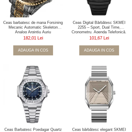
Ceas barbatesc de mana Forsining
Ceas Digital Bărbătesc SKMEI
Mecanic Automatic Skeleton
2255 – Sport, Dual Time,
Analog Argintiu Auriu
Cronometru, Agenda Telefonică,
Casual, Afișaj LED
182,01 Lei
101,67 Lei
ADAUGA IN COS
ADAUGA IN COS
Ceas Barbatesc Poedagar Quartz
Ceas bărbătesc elegant SKMEI