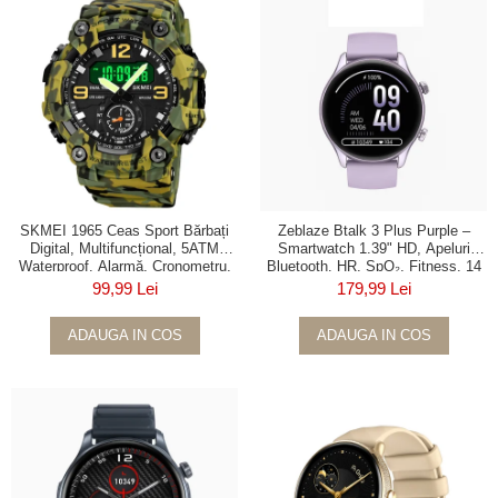
SKMEI 1965 Ceas Sport Bărbați
Zeblaze Btalk 3 Plus Purple –
Digital, Multifuncțional, 5ATM
Smartwatch 1.39" HD, Apeluri
Waterproof, Alarmă, Cronometru,
Bluetooth, HR, SpO₂, Fitness, 14
Lumină LED, Calendar
Zile
99,99 Lei
179,99 Lei
ADAUGA IN COS
ADAUGA IN COS