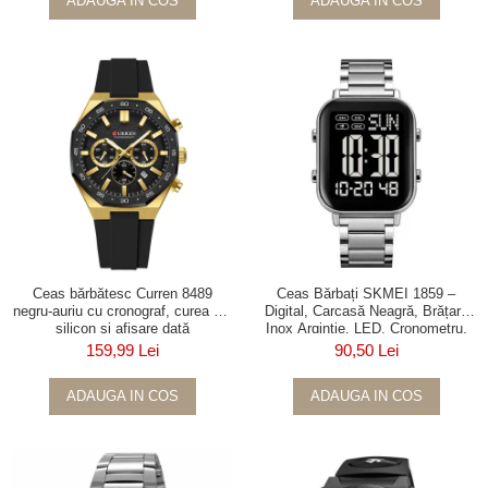
ADAUGA IN COS
ADAUGA IN COS
Ceas bărbătesc Curren 8489
Ceas Bărbați SKMEI 1859 –
negru-auriu cu cronograf, curea din
Digital, Carcasă Neagră, Brățară
silicon și afișare dată
Inox Argintie, LED, Cronometru,
Waterproof
159,99 Lei
90,50 Lei
ADAUGA IN COS
ADAUGA IN COS