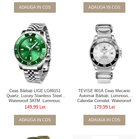
ADAUGA IN COS
ADAUGA IN COS
Ceas Bărbați LIGE LG89151
TEVISE 801A Ceas Mecanic
Quartz, Luxury Stainless Steel,
Automat Bărbați, Luminous,
Waterproof 3ATM, Luminous,
Calendar Complet, Waterproof
Calendar, Cronometru
3ATM, Business
149,99 Lei
179,99 Lei
ADAUGA IN COS
ADAUGA IN COS