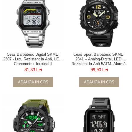
Ceas Bărbătesc Digital SKMEI
Ceas Sport Bărbătesc SKMEI
2307 - Lux, Rezistent la Apă, LED,
2341 – Analog-Digital, LED,
Cronometru, Inoxidabil
Rezistent la Apă 5ATM, Alarmă,
Cronometru, Dial Mare
81,33 Lei
99,90 Lei
ADAUGA IN COS
ADAUGA IN COS