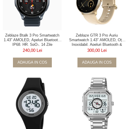
Zeblaze Btalk 3 Pro Smartwatch
Zeblaze GTR 3 Pro Auriu
1.43” AMOLED, Apeluri Bluetooth,
Smartwatch 1.43” AMOLED, Oțel
IP68, HR, SpO₂, 14 Zile
Inoxidabil, Apeluri Bluetooth &
Autonomie
Sănătate 24/7
240,00 Lei
300,00 Lei
ADAUGA IN COS
ADAUGA IN COS