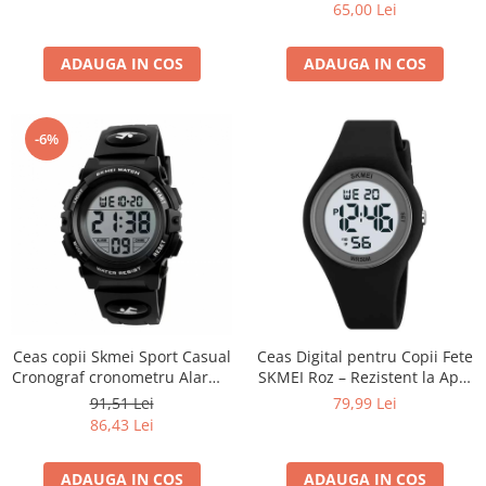
Calendar
65,00 Lei
ADAUGA IN COS
ADAUGA IN COS
-6%
Ceas copii Skmei Sport Casual
Ceas Digital pentru Copii Fete
Cronograf cronometru Alarma
SKMEI Roz – Rezistent la Apă,
Negru
Alarmă, Cronometru
91,51 Lei
79,99 Lei
86,43 Lei
ADAUGA IN COS
ADAUGA IN COS