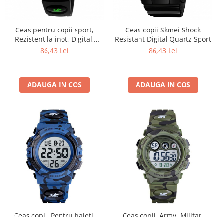
Ceas pentru copii sport,
Ceas copii Skmei Shock
Rezistent la inot, Digital,
Resistant Digital Quartz Sport
Curea PU
86,43 Lei
86,43 Lei
ADAUGA IN COS
ADAUGA IN COS
Ceas copii, Pentru baieti,
Ceas copii, Army, Militar,