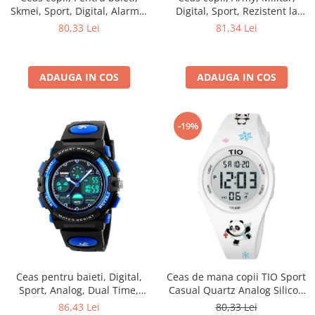
Skmei, Sport, Digital, Alarma,
Digital, Sport, Rezistent la
Cronometru, Alarma,
socuri
80,33 Lei
81,34 Lei
Camuflaj, Albastru
ADAUGA IN COS
ADAUGA IN COS
-19%
Ceas pentru baieti, Digital,
Ceas de mana copii TIO Sport
Sport, Analog, Dual Time,
Casual Quartz Analog Silicon
Cronometru, Alarma,
Alb
86,43 Lei
80,33 Lei