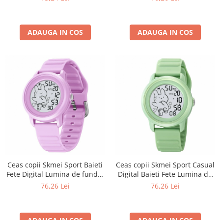
Albastru
ADAUGA IN COS
ADAUGA IN COS
Ceas copii Skmei Sport Baieti
Ceas copii Skmei Sport Casual
Fete Digital Lumina de fundal
Digital Baieti Fete Lumina de
Negru Visiniu
fundal Verde
76,26 Lei
76,26 Lei