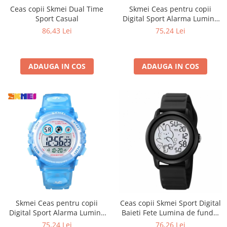
Ceas copii Skmei Dual Time
Skmei Ceas pentru copii
Sport Casual
Digital Sport Alarma Lumina
de fundal Cronometru 5 ATM
86,43 Lei
75,24 Lei
ADAUGA IN COS
ADAUGA IN COS
Skmei Ceas pentru copii
Ceas copii Skmei Sport Digital
Digital Sport Alarma Lumina
Baieti Fete Lumina de fundal
de fundal Cronometru 5 ATM
Negru
75,24 Lei
76,26 Lei