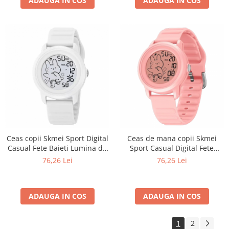
ADAUGA IN COS
ADAUGA IN COS
Ceas copii Skmei Sport Digital
Ceas de mana copii Skmei
Casual Fete Baieti Lumina de
Sport Casual Digital Fete
fundal Alb
Baieti Lumina de fundal Roz
76,26 Lei
76,26 Lei
ADAUGA IN COS
ADAUGA IN COS
1
2