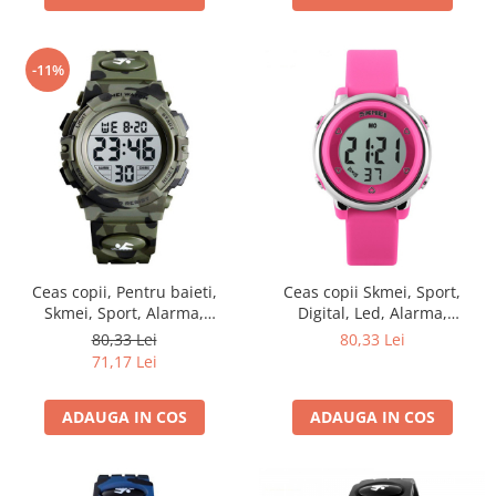
-11%
Ceas copii, Pentru baieti,
Ceas copii Skmei, Sport,
Skmei, Sport, Alarma,
Digital, Led, Alarma,
Cronometru, Digital, Camuflaj,
Cronometru, Rezistent la apa
80,33 Lei
80,33 Lei
Army Green
71,17 Lei
ADAUGA IN COS
ADAUGA IN COS