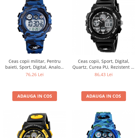
Ceas copii militar, Pentru
Ceas copii, Sport, Digital,
baieti, Sport, Digital, Analog,
Quartz, Curea PU, Rezistent la
Army, Rezistent la socuri
inot
76,26 Lei
86,43 Lei
ADAUGA IN COS
ADAUGA IN COS