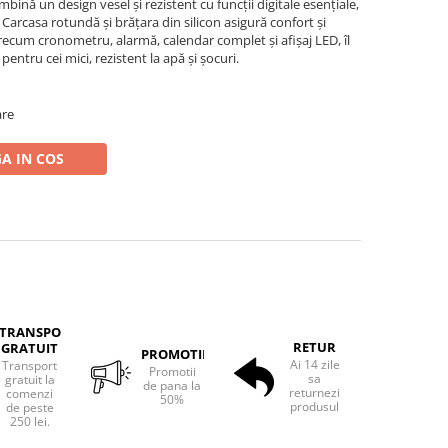
nă un design vesel și rezistent cu funcții digitale esențiale,
e. Carcasa rotundă și brățara din silicon asigură confort și
 precum cronometru, alarmă, calendar complet și afișaj LED, îl
 pentru cei mici, rezistent la apă și șocuri.
are
A IN COS
TRANSPORT
RETUR
GRATUIT
PROMOTII
Ai 14 zile
Transport
Promotii
sa
gratuit la
de pana la
returnezi
comenzi
50%
produsul
de peste
250 lei.