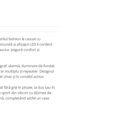
stilul fashion & casual cu
rotundă și afișajul LED îi conferă
auciuc asigură confort și
graf, alarmă, iluminare de fundal,
ar multiplu și repeater. Designul
t chiar și în condiții active.
 fără griji în ploaie, la duș sau în
a sport din silicon cu lățimea de
mă, completând astfel un ceas