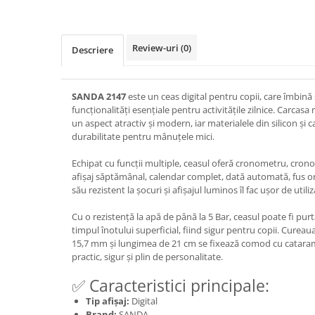
Review-uri
(0)
Descriere
SANDA 2147
este un ceas digital pentru copii, care îmbină 
funcționalități esențiale pentru activitățile zilnice. Carcasa 
un aspect atractiv și modern, iar materialele din silicon și c
durabilitate pentru mânuțele mici.
Echipat cu funcții multiple, ceasul oferă cronometru, crono
afișaj săptămânal, calendar complet, dată automată, fus or
său rezistent la șocuri și afișajul luminos îl fac ușor de utiliza
Cu o rezistență la apă de până la 5 Bar, ceasul poate fi purtat
timpul înotului superficial, fiind sigur pentru copii. Cureau
15,7 mm și lungimea de 21 cm se fixează comod cu catara
practic, sigur și plin de personalitate.
✅ Caracteristici principale:
Tip afișaj:
Digital
Brand:
SANDA