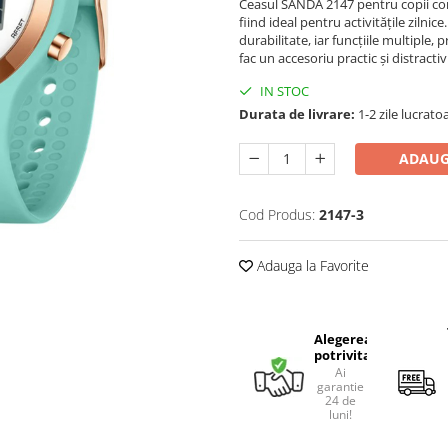
Ceasul SANDA 2147 pentru copii combi
fiind ideal pentru activitățile zilnic
durabilitate, iar funcțiile multiple,
fac un accesoriu practic și distractiv
IN STOC
Durata de livrare:
1-2 zile lucrato
ADAUG
Cod Produs:
2147-3
Adauga la Favorite
Alegerea
potrivita
Ai
garantie
24 de
luni!