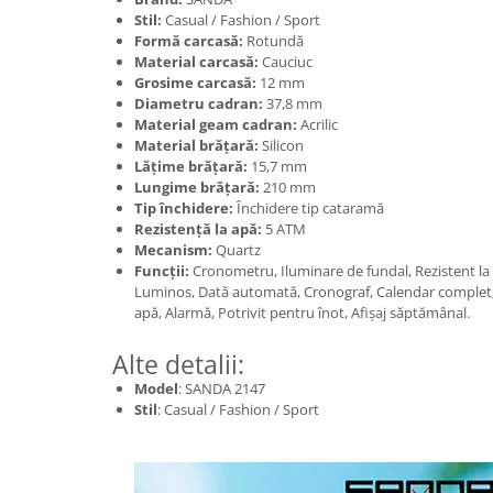
Stil:
Casual / Fashion / Sport
Formă carcasă:
Rotundă
Material carcasă:
Cauciuc
Grosime carcasă:
12 mm
Diametru cadran:
37,8 mm
Material geam cadran:
Acrilic
Material brățară:
Silicon
Lățime brățară:
15,7 mm
Lungime brățară:
210 mm
Tip închidere:
Închidere tip cataramă
Rezistență la apă:
5 ATM
Mecanism:
Quartz
Funcții:
Cronometru, Iluminare de fundal, Rezistent la ș
Luminos, Dată automată, Cronograf, Calendar complet, 
apă, Alarmă, Potrivit pentru înot, Afișaj săptămânal.
Alte detalii:
Model
: SANDA 2147
Stil
: Casual / Fashion / Sport