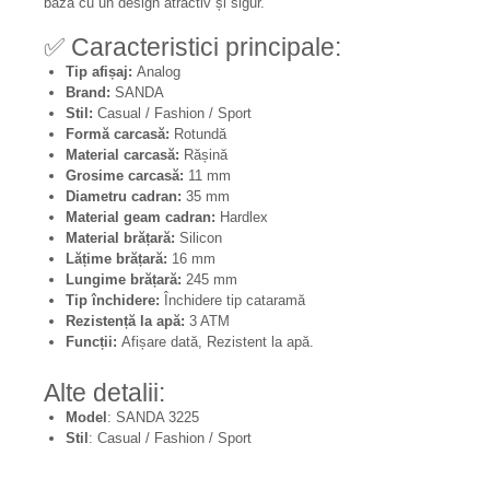
bază cu un design atractiv și sigur.
✅ Caracteristici principale:
Tip afișaj:
Analog
Brand:
SANDA
Stil:
Casual / Fashion / Sport
Formă carcasă:
Rotundă
Material carcasă:
Rășină
Grosime carcasă:
11 mm
Diametru cadran:
35 mm
Material geam cadran:
Hardlex
Material brățară:
Silicon
Lățime brățară:
16 mm
Lungime brățară:
245 mm
Tip închidere:
Închidere tip cataramă
Rezistență la apă:
3 ATM
Funcții:
Afișare dată, Rezistent la apă.
Alte detalii:
Model
: SANDA 3225
Stil
: Casual / Fashion / Sport