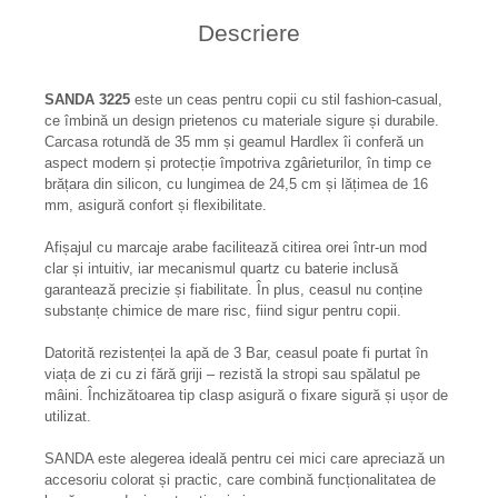
Descriere
SANDA 3225
este un ceas pentru copii cu stil fashion-casual,
ce îmbină un design prietenos cu materiale sigure și durabile.
Carcasa rotundă de 35 mm și geamul Hardlex îi conferă un
aspect modern și protecție împotriva zgârieturilor, în timp ce
brățara din silicon, cu lungimea de 24,5 cm și lățimea de 16
mm, asigură confort și flexibilitate.
Afișajul cu marcaje arabe facilitează citirea orei într-un mod
clar și intuitiv, iar mecanismul quartz cu baterie inclusă
garantează precizie și fiabilitate. În plus, ceasul nu conține
substanțe chimice de mare risc, fiind sigur pentru copii.
Datorită rezistenței la apă de 3 Bar, ceasul poate fi purtat în
viața de zi cu zi fără griji – rezistă la stropi sau spălatul pe
mâini. Închizătoarea tip clasp asigură o fixare sigură și ușor de
utilizat.
SANDA este alegerea ideală pentru cei mici care apreciază un
accesoriu colorat și practic, care combină funcționalitatea de