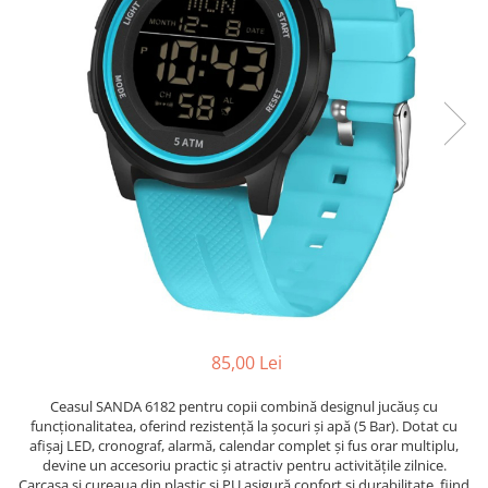
85,00 Lei
Ceasul SANDA 6182 pentru copii combină designul jucăuș cu
funcționalitatea, oferind rezistență la șocuri și apă (5 Bar). Dotat cu
afișaj LED, cronograf, alarmă, calendar complet și fus orar multiplu,
devine un accesoriu practic și atractiv pentru activitățile zilnice.
Carcasa și cureaua din plastic și PU asigură confort și durabilitate, fiind