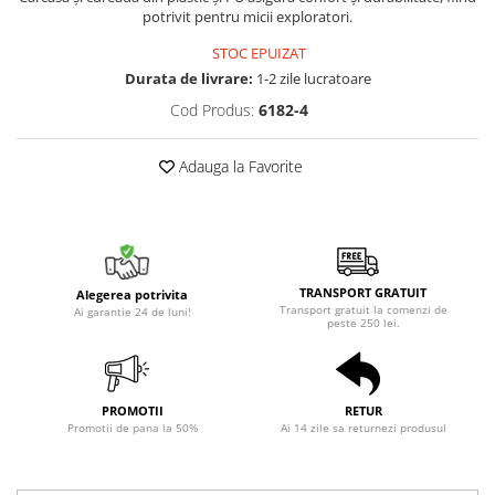
potrivit pentru micii exploratori.
STOC EPUIZAT
Durata de livrare:
1-2 zile lucratoare
Cod Produs:
6182-4
Adauga la Favorite
TRANSPORT GRATUIT
Alegerea potrivita
Transport gratuit la comenzi de
Ai garantie 24 de luni!
peste 250 lei.
PROMOTII
RETUR
Promotii de pana la 50%
Ai 14 zile sa returnezi produsul