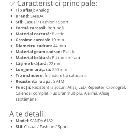
✅ Caracteristici principale:
Tip afișaj:
Analog
Brand:
SANDA
Stil:
Casual / Fashion / Sport
Formă carcasă:
Rotundă
Material carcasă:
Plastic
Grosime carcasă:
10 mm
Diametru cadran:
44 mm
Material geam cadran:
Plastic
Material brățară:
PU (poliuretan)
Lățime brățară:
22 mm
Lungime brățară:
250 mm
Tip închidere:
Închidere tip cataramă
Rezistență la apă:
5 ATM
Funcții:
Rezistent la șocuri, Afișaj LED, Repeater, Cronograf,
Calendar complet, Fus orar multiplu, Alarmă, Afișaj
săptămânal.
Alte detalii:
Model
: SANDA 6182
Stil
: Casual / Fashion / Sport