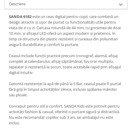
Descriere
SANDA 6182
este un ceas digital pentru copii, care combină un
design atractiv și ușor de purtat cu funcționalități utile pentru
viața de zi cu zi. Carcasa rotundă de 44 mm, cu grosimea de doar
10 mm, și afișajul LED oferă un aspect modern și prietenos, în
timp ce structura din plastic rezistent și cureaua din poliuretan
asigură durabilitate și confort la purtare.
Ceasul include funcții practice precum cronograf, alarmă, afișaj
complet al calendarului, afișaj săptămânal, fus orar multiplu,
repeater și rezistență la șocuri, toate accesibile rapid prin afișajul
digital intuitiv.
Datorită rezistenței la apă de până la 5 Bar, ceasul poate fi purtat
fără griji în timpul activităților zilnice, inclusiv spălarea mâinilor
sau ploaie.
Conceput pentru stil și confort, SANDA Kids este potrivit pentru
activități fashion & casual, oferind o purtare sigură și distractivă.
Nu este recomandat copiilor sub 3 ani, iar ambalajul nu este
inclus.