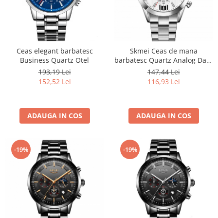
Ceas elegant barbatesc
Skmei Ceas de mana
Business Quartz Otel
barbatesc Quartz Analog Data
Otel Argintiu
193,19 Lei
147,44 Lei
152,52 Lei
116,93 Lei
ADAUGA IN COS
ADAUGA IN COS
-19%
-19%