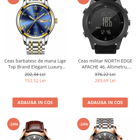
Ceas barbatesc de mana Lige
Ceas militar NORTH EDGE
Top Brand Elegant Luxury
APACHE 46, Altimetru,
Casual Fashion Quartz
Barometru, Cronometru,
202,34 Lei
376,22 Lei
Argintiu/Albastru
Termometru, Pedometru,
152,52 Lei
283,69 Lei
Busola
ADAUGA IN COS
ADAUGA IN COS
-24%
-24%