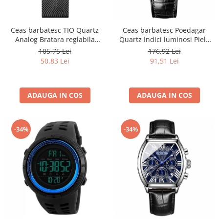
Ceas barbatesc TIO Quartz
Ceas barbatesc Poedagar
Analog Bratara reglabila
Quartz Indici luminosi Piele
Fashion Elegant Luxury Otel
Analog Negru
105,75 Lei
176,92 Lei
inoxidabil
50,83 Lei
91,51 Lei
ADAUGA IN COS
ADAUGA IN COS
-34%
-34%