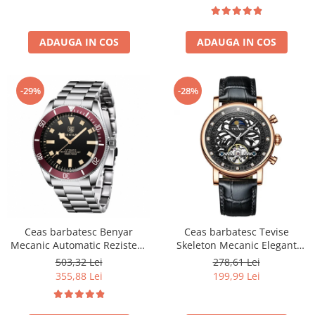
ADAUGA IN COS
ADAUGA IN COS
-29%
-28%
Ceas barbatesc Benyar
Ceas barbatesc Tevise
Mecanic Automatic Rezistent
Skeleton Mecanic Elegant
la inot Analog Business
Fashion Automatic Self Wind
503,32 Lei
278,61 Lei
Luxury Casual Rosu
Luxury Negru
355,88 Lei
199,99 Lei