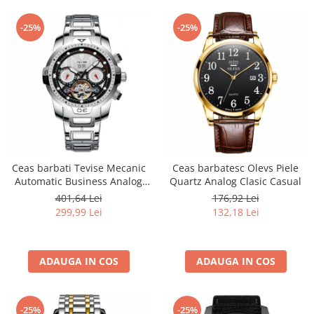
-25%
-25%
Ceas barbati Tevise Mecanic
Ceas barbatesc Olevs Piele
Automatic Business Analog
Quartz Analog Clasic Casual
Skeleton Argintiu
401,64 Lei
176,92 Lei
299,99 Lei
132,18 Lei
ADAUGA IN COS
ADAUGA IN COS
-25%
-25%