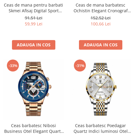
Ceas de mana pentru barbati
Ceas de mana barbatesc
Skmei Afisaj Digital Sport
Ochistin Elegant Cronograf
Rezistent la socuri si apa
Luxury Fashion Business
91,51 Lei
152,52 Lei
Analog Quartz
59,99 Lei
100,66 Lei
ADAUGA IN COS
ADAUGA IN COS
-33%
-31%
Ceas barbatesc Nibosi
Ceas barbatesc Poedagar
Business Otel Elegant Quartz
Quartz Indici luminosi Otel