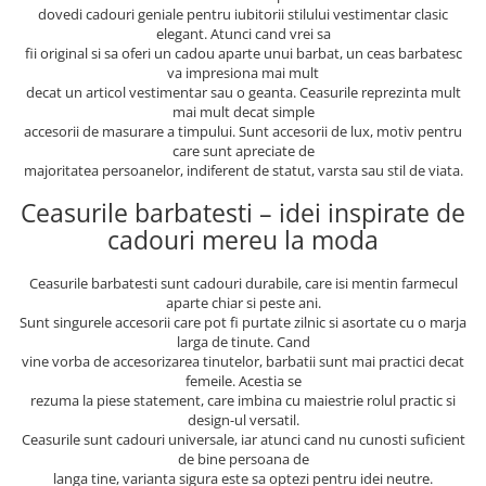
dovedi cadouri geniale pentru iubitorii stilului vestimentar clasic
elegant. Atunci cand vrei sa
fii original si sa oferi un cadou aparte unui barbat, un ceas barbatesc
va impresiona mai mult
decat un articol vestimentar sau o geanta. Ceasurile reprezinta mult
mai mult decat simple
accesorii de masurare a timpului. Sunt accesorii de lux, motiv pentru
care sunt apreciate de
majoritatea persoanelor, indiferent de statut, varsta sau stil de viata.
Ceasurile barbatesti – idei inspirate de
cadouri mereu la moda
Ceasurile barbatesti sunt cadouri durabile, care isi mentin farmecul
aparte chiar si peste ani.
Sunt singurele accesorii care pot fi purtate zilnic si asortate cu o marja
larga de tinute. Cand
vine vorba de accesorizarea tinutelor, barbatii sunt mai practici decat
femeile. Acestia se
rezuma la piese statement, care imbina cu maiestrie rolul practic si
design-ul versatil.
Ceasurile sunt cadouri universale, iar atunci cand nu cunosti suficient
de bine persoana de
langa tine, varianta sigura este sa optezi pentru idei neutre.