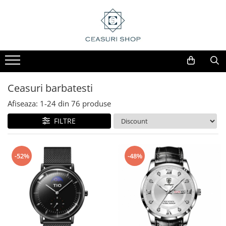
Ceasuri barbatesti
Afiseaza:
1-
24
din
76
produse
FILTRE
-52%
-48%