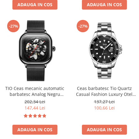
ADAUGA IN COS
ADAUGA IN COS
-27%
-27%
TIO Ceas mecanic automatic
Ceas barbatesc Tio Quartz
barbatesc Analog Negru
Casual Fashion Luxury Otel
Bratara reglabila
inoxidabil
202,34 Lei
137,27 Lei
147,44 Lei
100,66 Lei
ADAUGA IN COS
ADAUGA IN COS