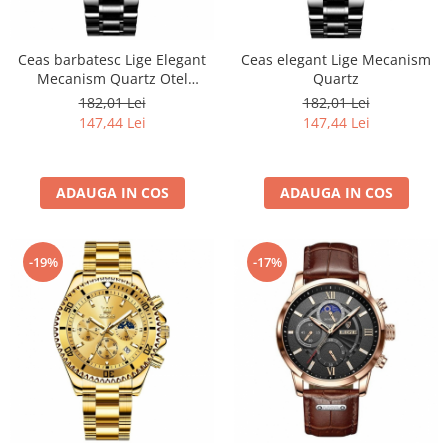
Ceas barbatesc Lige Elegant
Ceas elegant Lige Mecanism
Mecanism Quartz Otel
Quartz
inoxidabil
182,01 Lei
182,01 Lei
147,44 Lei
147,44 Lei
ADAUGA IN COS
ADAUGA IN COS
-19%
-17%