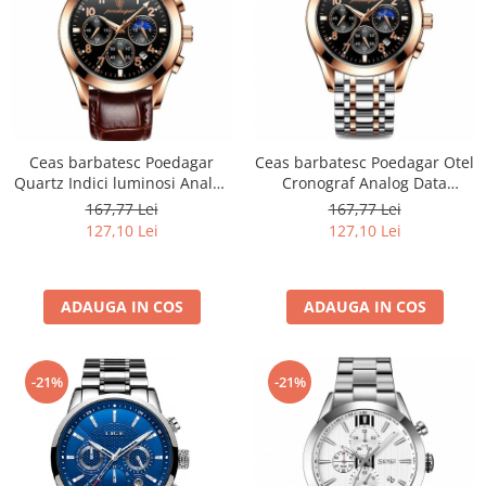
Ceas barbatesc Poedagar
Ceas barbatesc Poedagar Otel
Quartz Indici luminosi Analog
Cronograf Analog Data
Piele Maro
Business
167,77 Lei
167,77 Lei
127,10 Lei
127,10 Lei
ADAUGA IN COS
ADAUGA IN COS
-21%
-21%