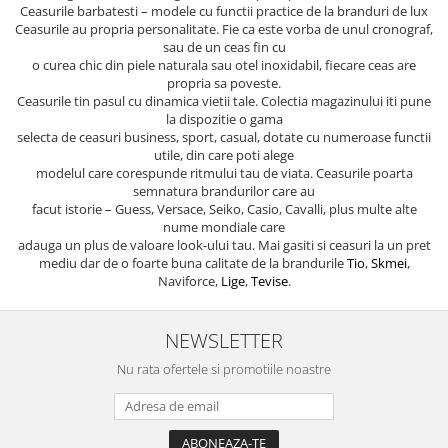
Ceasurile barbatesti – modele cu functii practice de la branduri de lux
Ceasurile au propria personalitate. Fie ca este vorba de unul cronograf,
sau de un ceas fin cu
o curea chic din piele naturala sau otel inoxidabil, fiecare ceas are
propria sa poveste.
Ceasurile tin pasul cu dinamica vietii tale. Colectia magazinului iti pune
la dispozitie o gama
selecta de ceasuri business, sport, casual, dotate cu numeroase functii
utile, din care poti alege
modelul care corespunde ritmului tau de viata. Ceasurile poarta
semnatura brandurilor care au
facut istorie – Guess, Versace, Seiko, Casio, Cavalli, plus multe alte
nume mondiale care
adauga un plus de valoare look-ului tau. Mai gasiti si ceasuri la un pret
mediu dar de o foarte buna calitate de la brandurile
Tio
,
Skmei
,
Naviforce,
Lige
,
Tevise
.
NEWSLETTER
Nu rata ofertele si promotiile noastre