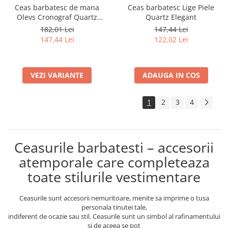
Ceas barbatesc de mana
Ceas barbatesc Lige Piele
Olevs Cronograf Quartz
Quartz Elegant
Elegant Luxury Casual Fashion
182,01 Lei
147,44 Lei
Data
147,44 Lei
122,02 Lei
VEZI VARIANTE
ADAUGA IN COS
1
2
3
4
Ceasurile barbatesti – accesorii
atemporale care completeaza
toate stilurile vestimentare
Ceasurile sunt accesorii nemuritoare, menite sa imprime o tusa
personala tinutei tale,
indiferent de ocazie sau stil. Ceasurile sunt un simbol al rafinamentului
si de aceea se pot