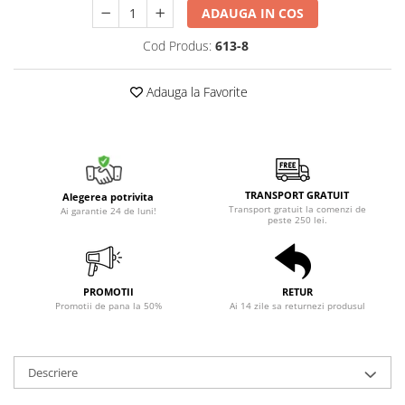
ADAUGA IN COS
Cod Produs:
613-8
Adauga la Favorite
TRANSPORT GRATUIT
Alegerea potrivita
Transport gratuit la comenzi de
Ai garantie 24 de luni!
peste 250 lei.
PROMOTII
RETUR
Promotii de pana la 50%
Ai 14 zile sa returnezi produsul
Descriere