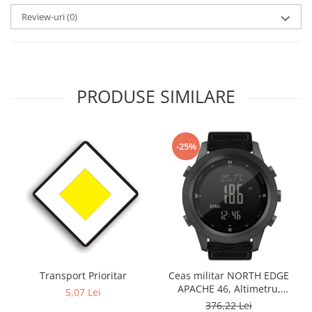
Review-uri
(0)
PRODUSE SIMILARE
-25%
Transport Prioritar
Ceas militar NORTH EDGE
APACHE 46, Altimetru,
5,07 Lei
Barometru, Cronometru,
376,22 Lei