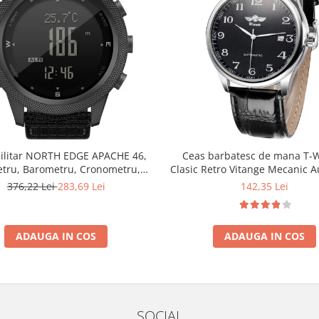
ilitar NORTH EDGE APACHE 46,
Ceas barbatesc de mana T-
etru, Barometru, Cronometru,
Clasic Retro Vitange Mecanic 
ometru, Pedometru, Busola
Fashion Casual Elegan
376,22 Lei
283,69 Lei
142,35 Lei
ADAUGA IN COS
ADAUGA IN COS
SOCIAL