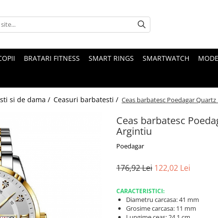
COPII
BRATARI FITNESS
SMART RINGS
SMARTWATCH
MODE
sti si de dama /
Ceasuri barbatesti /
Ceas barbatesc Poedagar Quartz I
Ceas barbatesc Poedag
Argintiu
Poedagar
176,92 Lei
122,02 Lei
CARACTERISTICI:
Diametru carcasa: 41 mm
Grosime carcasa: 11 mm
Lungime ceas: 24.1 cm