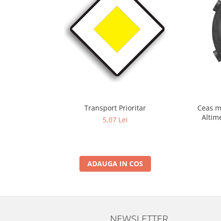
Transport Prioritar
Ceas m
Altim
5,07 Lei
Term
ADAUGA IN COS
NEWSLETTER