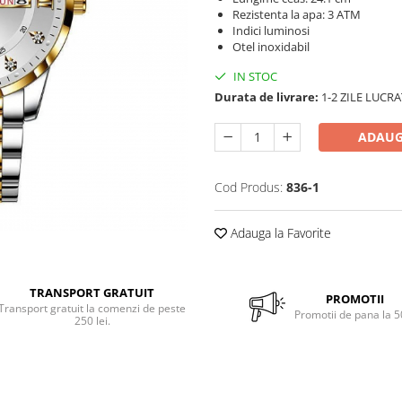
Rezistenta la apa: 3 ATM
Indici luminosi
Otel inoxidabil
IN STOC
Durata de livrare:
1-2 ZILE LUCR
ADAUG
Cod Produs:
836-1
Adauga la Favorite
TRANSPORT GRATUIT
PROMOTII
Transport gratuit la comenzi de peste
Promotii de pana la 
250 lei.