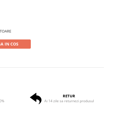
ATOARE
A IN COS
RETUR
50%
Ai 14 zile sa returnezi produsul