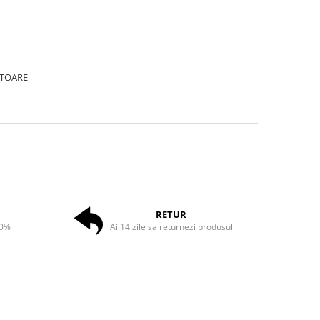
ATOARE
RETUR
50%
Ai 14 zile sa returnezi produsul