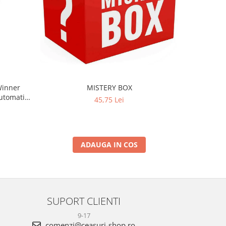
-34%
Winner
MISTERY BOX
Ceas de 
Automatic
Afisaj Digi
45,75 Lei
t
ADAUGA IN COS
SUPORT CLIENTI
9-17
comenzi@ceasuri-shop.ro