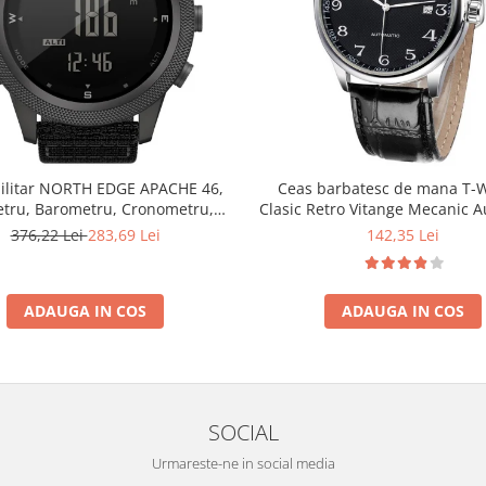
ilitar NORTH EDGE APACHE 46,
Ceas barbatesc de mana T-
etru, Barometru, Cronometru,
Clasic Retro Vitange Mecanic 
ometru, Pedometru, Busola
Fashion Casual Elegan
376,22 Lei
283,69 Lei
142,35 Lei
ADAUGA IN COS
ADAUGA IN COS
SOCIAL
Urmareste-ne in social media