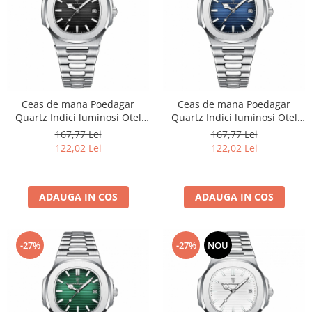
Ceas de mana Poedagar
Ceas de mana Poedagar
Quartz Indici luminosi Otel
Quartz Indici luminosi Otel
Analog Business Argintiu
Analog Business Argintiu
167,77 Lei
167,77 Lei
Negru
Albastru
122,02 Lei
122,02 Lei
ADAUGA IN COS
ADAUGA IN COS
-27%
-27%
NOU