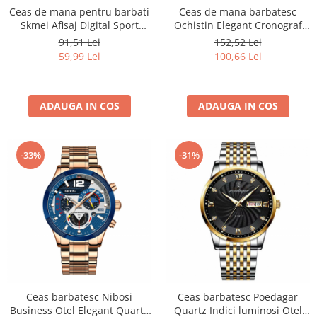
Ceas de mana pentru barbati
Ceas de mana barbatesc
Skmei Afisaj Digital Sport
Ochistin Elegant Cronograf
Rezistent la socuri si apa
Luxury Fashion Business
91,51 Lei
152,52 Lei
Analog Quartz
59,99 Lei
100,66 Lei
ADAUGA IN COS
ADAUGA IN COS
-33%
-31%
Ceas barbatesc Nibosi
Ceas barbatesc Poedagar
Business Otel Elegant Quartz
Quartz Indici luminosi Otel