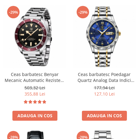
-29%
-29%
Ceas barbatesc Benyar
Ceas barbatesc Poedagar
Mecanic Automatic Rezistent
Quartz Analog Data Indici
la inot Analog Business
luminosi Argintiu Albastru
503,32 Lei
177,94 Lei
Luxury Casual Rosu
355,88 Lei
127,10 Lei
ADAUGA IN COS
ADAUGA IN COS
-28%
-28%