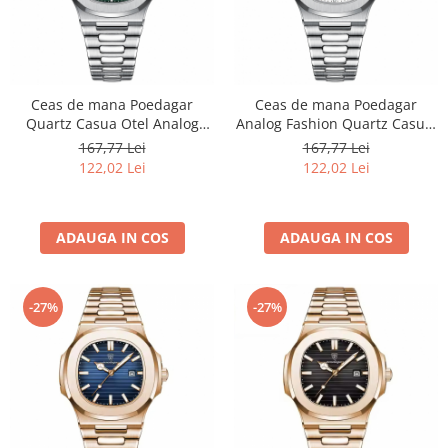
Ceas de mana Poedagar
Ceas de mana Poedagar
Quartz Casua Otel Analog
Analog Fashion Quartz Casual
Fashion Argintiu Verde
Otel Argintiu Alb
167,77 Lei
167,77 Lei
122,02 Lei
122,02 Lei
ADAUGA IN COS
ADAUGA IN COS
-27%
-27%