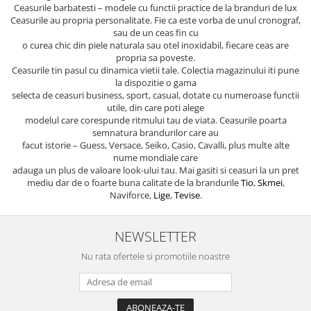
Ceasurile barbatesti – modele cu functii practice de la branduri de lux
Ceasurile au propria personalitate. Fie ca este vorba de unul cronograf,
sau de un ceas fin cu
o curea chic din piele naturala sau otel inoxidabil, fiecare ceas are
propria sa poveste.
Ceasurile tin pasul cu dinamica vietii tale. Colectia magazinului iti pune
la dispozitie o gama
selecta de ceasuri business, sport, casual, dotate cu numeroase functii
utile, din care poti alege
modelul care corespunde ritmului tau de viata. Ceasurile poarta
semnatura brandurilor care au
facut istorie – Guess, Versace, Seiko, Casio, Cavalli, plus multe alte
nume mondiale care
adauga un plus de valoare look-ului tau. Mai gasiti si ceasuri la un pret
mediu dar de o foarte buna calitate de la brandurile
Tio
,
Skmei
,
Naviforce,
Lige
,
Tevise
.
NEWSLETTER
Nu rata ofertele si promotiile noastre