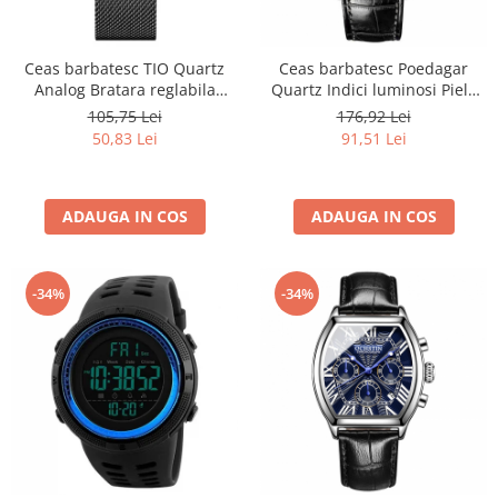
Ceas barbatesc TIO Quartz
Ceas barbatesc Poedagar
Analog Bratara reglabila
Quartz Indici luminosi Piele
Fashion Elegant Luxury Otel
Analog Negru
105,75 Lei
176,92 Lei
inoxidabil
50,83 Lei
91,51 Lei
ADAUGA IN COS
ADAUGA IN COS
-34%
-34%