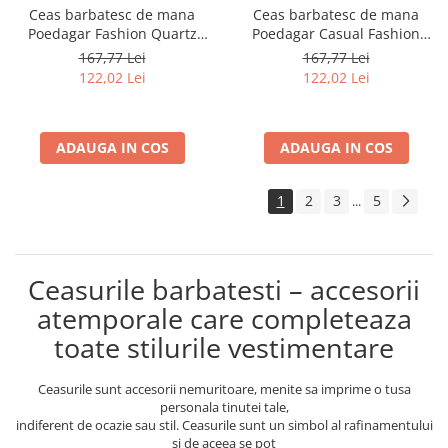
Ceas barbatesc de mana
Ceas barbatesc de mana
Poedagar Fashion Quartz
Poedagar Casual Fashion
Casual Piele Maro Albastru
Quartz Piele Maro Verde
167,77 Lei
167,77 Lei
122,02 Lei
122,02 Lei
ADAUGA IN COS
ADAUGA IN COS
1
2
3
5
...
Ceasurile barbatesti – accesorii
atemporale care completeaza
toate stilurile vestimentare
Ceasurile sunt accesorii nemuritoare, menite sa imprime o tusa
personala tinutei tale,
indiferent de ocazie sau stil. Ceasurile sunt un simbol al rafinamentului
si de aceea se pot