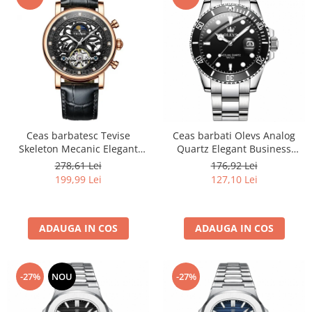
Ceas barbatesc Tevise
Ceas barbati Olevs Analog
Skeleton Mecanic Elegant
Quartz Elegant Business
Fashion Automatic Self Wind
Argintiu
278,61 Lei
176,92 Lei
Luxury Negru
199,99 Lei
127,10 Lei
ADAUGA IN COS
ADAUGA IN COS
-27%
NOU
-27%