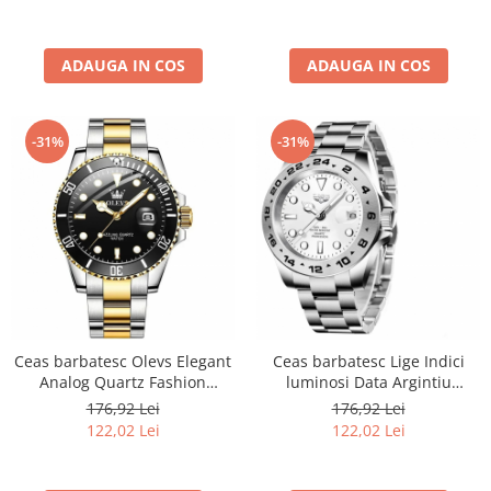
ADAUGA IN COS
ADAUGA IN COS
-31%
-31%
Ceas barbatesc Olevs Elegant
Ceas barbatesc Lige Indici
Analog Quartz Fashion
luminosi Data Argintiu
Business Argintiu Negru
Business Analog Quartz Otel
176,92 Lei
176,92 Lei
122,02 Lei
122,02 Lei