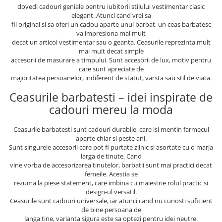
dovedi cadouri geniale pentru iubitorii stilului vestimentar clasic
elegant. Atunci cand vrei sa
fii original si sa oferi un cadou aparte unui barbat, un ceas barbatesc
va impresiona mai mult
decat un articol vestimentar sau o geanta. Ceasurile reprezinta mult
mai mult decat simple
accesorii de masurare a timpului. Sunt accesorii de lux, motiv pentru
care sunt apreciate de
majoritatea persoanelor, indiferent de statut, varsta sau stil de viata.
Ceasurile barbatesti – idei inspirate de
cadouri mereu la moda
Ceasurile barbatesti sunt cadouri durabile, care isi mentin farmecul
aparte chiar si peste ani.
Sunt singurele accesorii care pot fi purtate zilnic si asortate cu o marja
larga de tinute. Cand
vine vorba de accesorizarea tinutelor, barbatii sunt mai practici decat
femeile. Acestia se
rezuma la piese statement, care imbina cu maiestrie rolul practic si
design-ul versatil.
Ceasurile sunt cadouri universale, iar atunci cand nu cunosti suficient
de bine persoana de
langa tine, varianta sigura este sa optezi pentru idei neutre.