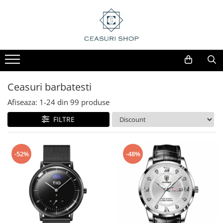
Ceasuri barbatesti
Afiseaza:
1-
24
din
99
produse
FILTRE
-52%
-48%