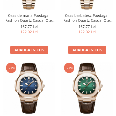
Ceas de mana Poedagar
Ceas barbatesc Poedagar
Fashion Quartz Casual Otel
Fashion Quartz Casual Otel
Auriu Albastru
Auriu Negru
167,77 Lei
167,77 Lei
122,02 Lei
122,02 Lei
ADAUGA IN COS
ADAUGA IN COS
-27%
-27%