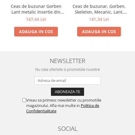
Ceas de buzunar Gorben
Ceas de buzunar, Gorben,
Lant metalic Insertie din
Skeleton, Mecanic, Lant,
lemn Skeleton Vintage
Vintage, Clasic
147,44 Lei
141,34 Lei
Mecanic Maro Argintiu
ADAUGA IN COS
ADAUGA IN COS
NEWSLETTER
Nu rata ofertele si promotiile noastre
Vreau sa primesc newsletter cu promotiile
magazinului. Afla mai multe in
Politica de
Confidentialitate
SOCIAL