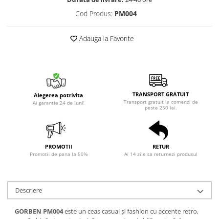
Cod Produs:
PM004
Adauga la Favorite
TRANSPORT GRATUIT
Alegerea potrivita
Transport gratuit la comenzi de
Ai garantie 24 de luni!
peste 250 lei.
PROMOTII
RETUR
Promotii de pana la 50%
Ai 14 zile sa returnezi produsul
Descriere
GORBEN PM004
este un ceas casual și fashion cu accente retro,