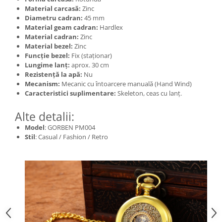
Material carcasă:
Zinc
Diametru cadran:
45 mm
Material geam cadran:
Hardlex
Material cadran:
Zinc
Material bezel:
Zinc
Funcție bezel:
Fix (staționar)
Lungime lanț:
aprox. 30 cm
Rezistență la apă:
Nu
Mecanism:
Mecanic cu întoarcere manuală (Hand Wind)
Caracteristici suplimentare:
Skeleton, ceas cu lanț.
Alte detalii:
Model
: GORBEN PM004
Stil
: Casual / Fashion / Retro