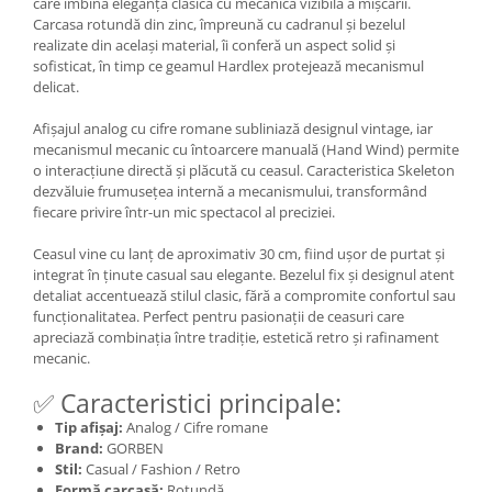
care îmbină eleganța clasică cu mecanica vizibilă a mișcării.
Carcasa rotundă din zinc, împreună cu cadranul și bezelul
realizate din același material, îi conferă un aspect solid și
sofisticat, în timp ce geamul Hardlex protejează mecanismul
delicat.
Afișajul analog cu cifre romane subliniază designul vintage, iar
mecanismul mecanic cu întoarcere manuală (Hand Wind) permite
o interacțiune directă și plăcută cu ceasul. Caracteristica Skeleton
dezvăluie frumusețea internă a mecanismului, transformând
fiecare privire într-un mic spectacol al preciziei.
Ceasul vine cu lanț de aproximativ 30 cm, fiind ușor de purtat și
integrat în ținute casual sau elegante. Bezelul fix și designul atent
detaliat accentuează stilul clasic, fără a compromite confortul sau
funcționalitatea. Perfect pentru pasionații de ceasuri care
apreciază combinația între tradiție, estetică retro și rafinament
mecanic.
✅ Caracteristici principale:
Tip afișaj:
Analog / Cifre romane
Brand:
GORBEN
Stil:
Casual / Fashion / Retro
Formă carcasă:
Rotundă