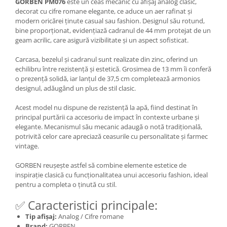
GORBEN PM076
este un ceas mecanic cu afișaj analog clasic,
decorat cu cifre romane elegante, ce aduce un aer rafinat și
modern oricărei ținute casual sau fashion. Designul său rotund,
bine proporționat, evidențiază cadranul de 44 mm protejat de un
geam acrilic, care asigură vizibilitate și un aspect sofisticat.
Carcasa, bezelul și cadranul sunt realizate din zinc, oferind un
echilibru între rezistență și estetică. Grosimea de 13 mm îi conferă
o prezență solidă, iar lanțul de 37,5 cm completează armonios
designul, adăugând un plus de stil clasic.
Acest model nu dispune de rezistență la apă, fiind destinat în
principal purtării ca accesoriu de impact în contexte urbane și
elegante. Mecanismul său mecanic adaugă o notă tradițională,
potrivită celor care apreciază ceasurile cu personalitate și farmec
vintage.
GORBEN reușește astfel să combine elemente estetice de
inspirație clasică cu funcționalitatea unui accesoriu fashion, ideal
pentru a completa o ținută cu stil.
✅ Caracteristici principale:
Tip afișaj:
Analog / Cifre romane
Brand:
GORBEN