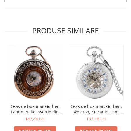
PRODUSE SIMILARE
Ceas de buzunar Gorben
Ceas de buzunar, Gorben,
Lant metalic Insertie din
Skeleton, Mecanic, Lant,
lemn Skeleton Vintage
Vintage
147,44 Lei
132,18 Lei
Mecanic Maro Argintiu
ADAUGA IN COS
ADAUGA IN COS