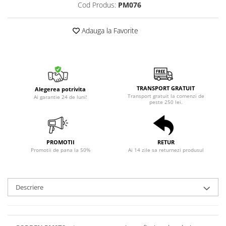
Cod Produs:
PM076
Adauga la Favorite
TRANSPORT GRATUIT
Alegerea potrivita
Transport gratuit la comenzi de
Ai garantie 24 de luni!
peste 250 lei.
PROMOTII
RETUR
Promotii de pana la 50%
Ai 14 zile sa returnezi produsul
Descriere