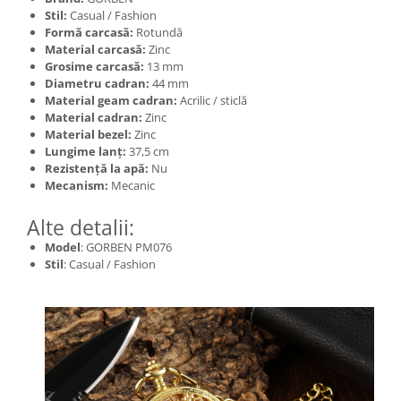
Stil:
Casual / Fashion
Formă carcasă:
Rotundă
Material carcasă:
Zinc
Grosime carcasă:
13 mm
Diametru cadran:
44 mm
Material geam cadran:
Acrilic / sticlă
Material cadran:
Zinc
Material bezel:
Zinc
Lungime lanț:
37,5 cm
Rezistență la apă:
Nu
Mecanism:
Mecanic
Alte detalii:
Model
: GORBEN PM076
Stil
: Casual / Fashion