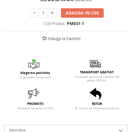
ADAUGA IN COS
Cod Produs:
PM031-1
Adauga la Favorite
TRANSPORT GRATUIT
Alegerea potrivita
Transport gratuit la comenzi de
Ai garantie 24 de luni!
peste 250 lei.
PROMOTII
RETUR
Promotii de pana la 50%
Ai 14 zile sa returnezi produsul
Descriere