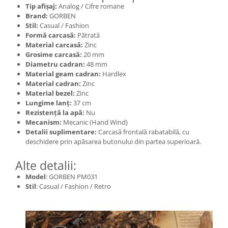
Tip afișaj:
Analog / Cifre romane
Brand:
GORBEN
Stil:
Casual / Fashion
Formă carcasă:
Pătrată
Material carcasă:
Zinc
Grosime carcasă:
20 mm
Diametru cadran:
48 mm
Material geam cadran:
Hardlex
Material cadran:
Zinc
Material bezel:
Zinc
Lungime lanț:
37 cm
Rezistență la apă:
Nu
Mecanism:
Mecanic (Hand Wind)
Detalii suplimentare:
Carcasă frontală rabatabilă, cu
deschidere prin apăsarea butonului din partea superioară.
Alte detalii:
Model
: GORBEN PM031
Stil
: Casual / Fashion / Retro