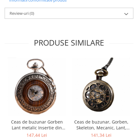
Review-uri
(0)
PRODUSE SIMILARE
Ceas de buzunar Gorben
Ceas de buzunar, Gorben,
Lant metalic Insertie din
Skeleton, Mecanic, Lant,
lemn Skeleton Vintage
Vintage, Clasic
147,44 Lei
141,34 Lei