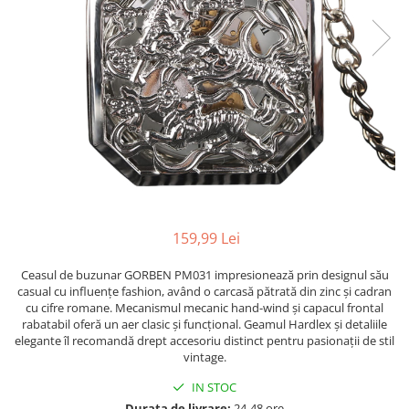
159,99 Lei
Ceasul de buzunar GORBEN PM031 impresionează prin designul său
casual cu influențe fashion, având o carcasă pătrată din zinc și cadran
cu cifre romane. Mecanismul mecanic hand-wind și capacul frontal
rabatabil oferă un aer clasic și funcțional. Geamul Hardlex și detaliile
elegante îl recomandă drept accesoriu distinct pentru pasionații de stil
vintage.
IN STOC
Durata de livrare:
24-48 ore