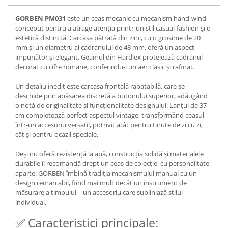
GORBEN PM031
este un ceas mecanic cu mecanism hand-wind,
conceput pentru a atrage atenția printr-un stil casual-fashion și o
estetică distinctă. Carcasa pătrată din zinc, cu o grosime de 20
mm și un diametru al cadranului de 48 mm, oferă un aspect
impunător și elegant. Geamul din Hardlex protejează cadranul
decorat cu cifre romane, conferindu-i un aer clasic și rafinat.
Un detaliu inedit este carcasa frontală rabatabilă, care se
deschide prin apăsarea discretă a butonului superior, adăugând
o notă de originalitate și funcționalitate designului. Lanțul de 37
cm completează perfect aspectul vintage, transformând ceasul
într-un accesoriu versatil, potrivit atât pentru ținute de zi cu zi,
cât și pentru ocazii speciale.
Deși nu oferă rezistență la apă, construcția solidă și materialele
durabile îl recomandă drept un ceas de colecție, cu personalitate
aparte. GORBEN îmbină tradiția mecanismului manual cu un
design remarcabil, fiind mai mult decât un instrument de
măsurare a timpului – un accesoriu care subliniază stilul
individual.
✅ Caracteristici principale: