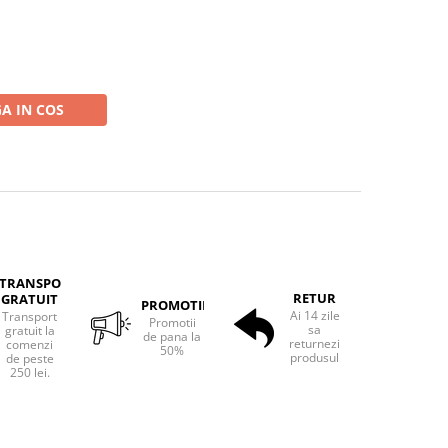
A IN COS
TRANSPORT
RETUR
GRATUIT
PROMOTII
Ai 14 zile
Transport
Promotii
sa
gratuit la
de pana la
returnezi
comenzi
50%
produsul
de peste
250 lei.