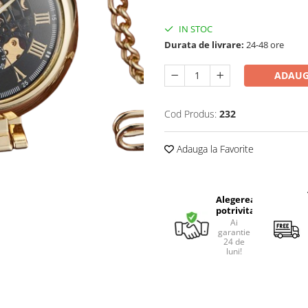
IN STOC
Durata de livrare:
24-48 ore
ADAUG
Cod Produs:
232
Adauga la Favorite
Alegerea
potrivita
Ai
garantie
24 de
luni!