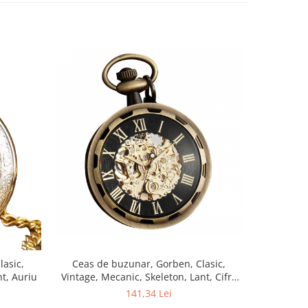
Ceas de buzunar, Gorben, Clasic,
Ceas d
lasic,
Vintage, Mecanic, Skeleton, Lant, Cifre
Argintiu 
nt, Auriu
romane, Auriu Negru
Cifre Ro
141,34 Lei