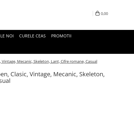
0,00
LE NOI
CURELE CEAS
PROMOTII
, Vintage, Mecanic, Skeleton, Lant, Cifre romane, Casual
n, Clasic, Vintage, Mecanic, Skeleton,
sual