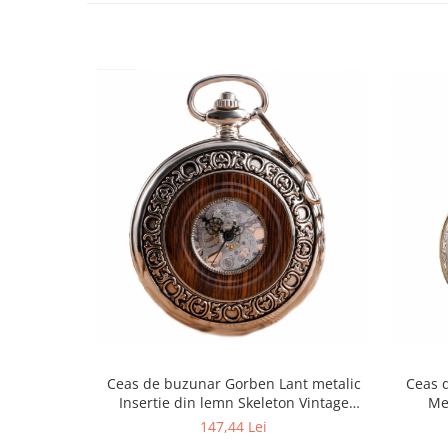
Ceas de buzunar Gorben Lant metalic
Ceas 
Insertie din lemn Skeleton Vintage
Mec
Mecanic Maro Argintiu
147,44 Lei