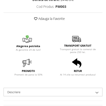
Cod Produs:
PM003
Adauga la Favorite
TRANSPORT GRATUIT
Alegerea potrivita
Transport gratuit la comenzi de
Ai garantie 24 de luni!
peste 250 lei.
PROMOTII
RETUR
Promotii de pana la 50%
Ai 14 zile sa returnezi produsul
Descriere