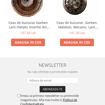
Ceas de buzunar Gorben
Ceas de buzunar, Gorben,
Lant metalic Insertie din
Skeleton, Mecanic, Lant,
lemn Skeleton Vintage
Vintage, Clasic
147,44 Lei
141,34 Lei
Mecanic Maro Argintiu
ADAUGA IN COS
ADAUGA IN COS
NEWSLETTER
Nu rata ofertele si promotiile noastre
Vreau sa primesc newsletter cu promotiile
magazinului. Afla mai multe in
Politica de
Confidentialitate