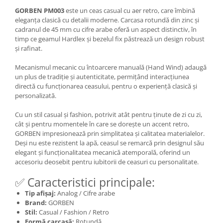
GORBEN PM003
este un ceas casual cu aer retro, care îmbină
eleganța clasică cu detalii moderne. Carcasa rotundă din zinc și
cadranul de 45 mm cu cifre arabe oferă un aspect distinctiv, în
timp ce geamul Hardlex și bezelul fix păstrează un design robust
și rafinat.
Mecanismul mecanic cu întoarcere manuală (Hand Wind) adaugă
un plus de tradiție și autenticitate, permițând interacțiunea
directă cu funcționarea ceasului, pentru o experiență clasică și
personalizată.
Cu un stil casual și fashion, potrivit atât pentru ținute de zi cu zi,
cât și pentru momentele în care se dorește un accent retro,
GORBEN impresionează prin simplitatea și calitatea materialelor.
Deși nu este rezistent la apă, ceasul se remarcă prin designul său
elegant și funcționalitatea mecanică atemporală, oferind un
accesoriu deosebit pentru iubitorii de ceasuri cu personalitate.
✅ Caracteristici principale:
Tip afișaj:
Analog / Cifre arabe
Brand:
GORBEN
Stil:
Casual / Fashion / Retro
Formă carcasă:
Rotundă