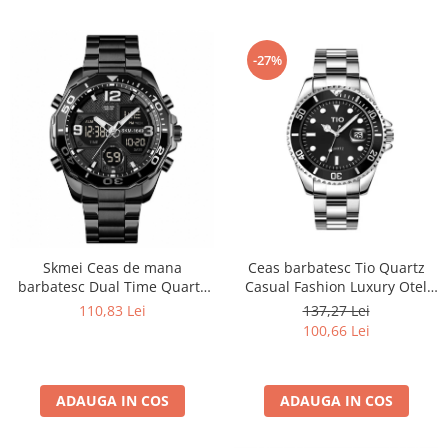
-27%
Ceas barbatesc Tio Quartz
Skmei Ceas de mana
Casual Fashion Luxury Otel
barbatesc Dual Time Quartz
inoxidabil
Digital Otel inoxidabil
137,27 Lei
110,83 Lei
100,66 Lei
ADAUGA IN COS
ADAUGA IN COS