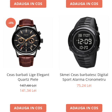
ADAUGA IN COS
ADAUGA IN COS
-4%
Ceas barbati Lige Elegant
Skmei Ceas barbatesc Digital
Quartz Piele
Sport Alarma Cronometru
147,44 Lei
75,24 Lei
141,34 Lei
ADAUGA IN COS
ADAUGA IN COS