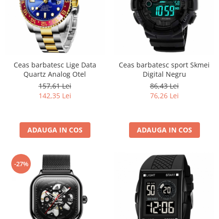
Ceas barbatesc Lige Data
Ceas barbatesc sport Skmei
Quartz Analog Otel
Digital Negru
157,61 Lei
86,43 Lei
142,35 Lei
76,26 Lei
ADAUGA IN COS
ADAUGA IN COS
-27%