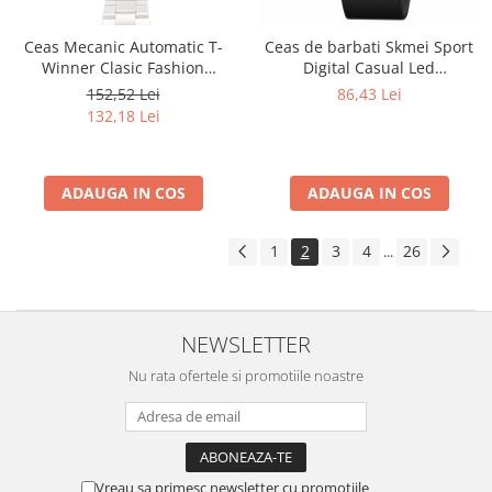
Ceas Mecanic Automatic T-
Ceas de barbati Skmei Sport
Winner Clasic Fashion
Digital Casual Led
Argintiu
Negru/Auriu
152,52 Lei
86,43 Lei
132,18 Lei
ADAUGA IN COS
ADAUGA IN COS
1
2
3
4
26
...
NEWSLETTER
Nu rata ofertele si promotiile noastre
Vreau sa primesc newsletter cu promotiile