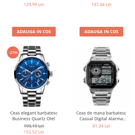
Business, Funcții Multiple,
Mecanism Quartz
129,99 Lei
147,44 Lei
Afișaj Luminos, Rezistent la
Apă 3ATM
ADAUGA IN COS
ADAUGA IN COS
-21%
Ceas elegant barbatesc
Ceas de mana barbatesc
Business Quartz Otel
Casual Digital Alarma
Cronograf Otel inoxidabil
193,19 Lei
81,34 Lei
152,52 Lei