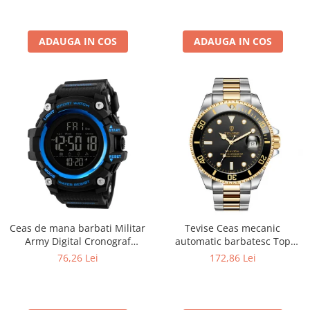
ADAUGA IN COS
ADAUGA IN COS
Ceas de mana barbati Militar
Tevise Ceas mecanic
Army Digital Cronograf
automatic barbatesc Top
Rezistent la apa si socuri
Brand Fashion Otel inoxidabil
76,26 Lei
172,86 Lei