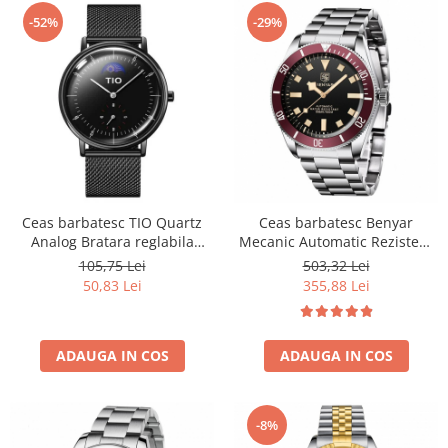
-52%
-29%
Ceas barbatesc TIO Quartz
Ceas barbatesc Benyar
Analog Bratara reglabila
Mecanic Automatic Rezistent
Fashion Elegant Luxury Otel
la inot Analog Business
105,75 Lei
503,32 Lei
inoxidabil
Luxury Casual Rosu
50,83 Lei
355,88 Lei
ADAUGA IN COS
ADAUGA IN COS
-8%