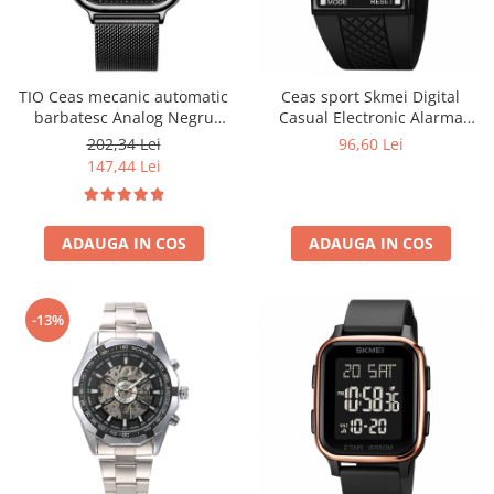
TIO Ceas mecanic automatic
Ceas sport Skmei Digital
barbatesc Analog Negru
Casual Electronic Alarma
Bratara reglabila
Cronometru Negru
202,34 Lei
96,60 Lei
147,44 Lei
ADAUGA IN COS
ADAUGA IN COS
-13%