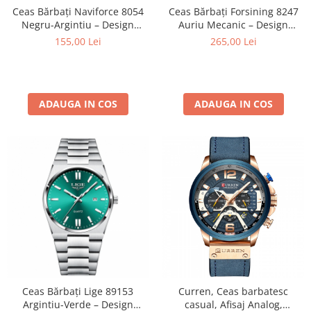
Ceas Bărbați Naviforce 8054
Ceas Bărbați Forsining 8247
Negru-Argintiu – Design
Auriu Mecanic – Design
Military, Funcții Multiple,
Luxury, Funcții Multiple,
155,00 Lei
265,00 Lei
Rezistent la Șocuri, Rezistent
Rezistent la Apă 3ATM
la Apă 3ATM
ADAUGA IN COS
ADAUGA IN COS
Ceas Bărbați Lige 89153
Curren, Ceas barbatesc
Argintiu-Verde – Design
casual, Afisaj Analog,