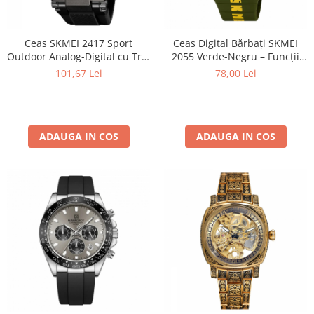
Ceas SKMEI 2417 Sport
Ceas Digital Bărbați SKMEI
Outdoor Analog-Digital cu Trei
2055 Verde-Negru – Funcții
Fusuri Orare, Cronograf,
Multiple, Afișaj LED, Design
101,67 Lei
78,00 Lei
Calendar, Alarmă și
Sport, Cronometru, Alarmă,
Rezistență la Apă 5ATM
Rezistent la Apă 5ATM
ADAUGA IN COS
ADAUGA IN COS