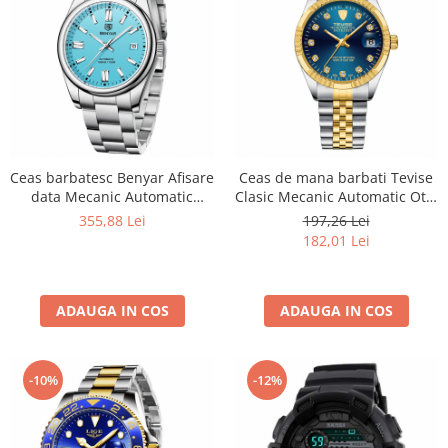
Ceas barbatesc Benyar Afisare
Ceas de mana barbati Tevise
data Mecanic Automatic
Clasic Mecanic Automatic Otel
Analog Elegant Business
inoxidabil
355,88 Lei
197,26 Lei
Luxury
182,01 Lei
ADAUGA IN COS
ADAUGA IN COS
-10%
-12%