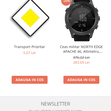
-25%
Transport Prioritar
Ceas militar NORTH EDGE
APACHE 46, Altimetru,
5,07 Lei
Barometru, Cronometru,
376,22 Lei
Termometru, Pedometru,
283,69 Lei
Busola
ADAUGA IN COS
ADAUGA IN COS
NEWSLETTER
Nu rata ofertele si promotiile noastre