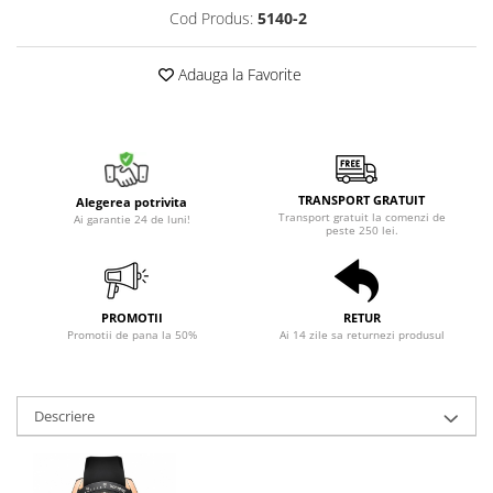
Cod Produs:
5140-2
Adauga la Favorite
TRANSPORT GRATUIT
Alegerea potrivita
Transport gratuit la comenzi de
Ai garantie 24 de luni!
peste 250 lei.
PROMOTII
RETUR
Promotii de pana la 50%
Ai 14 zile sa returnezi produsul
Descriere