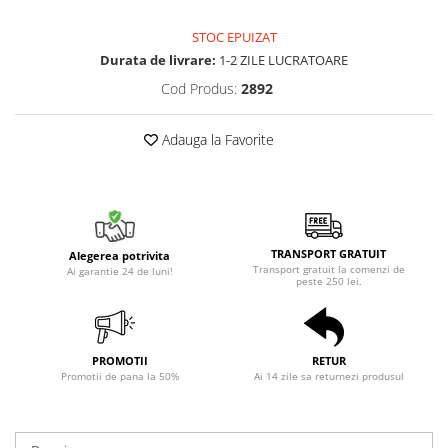
STOC EPUIZAT
Durata de livrare:
1-2 ZILE LUCRATOARE
Cod Produs:
2892
Adauga la Favorite
TRANSPORT GRATUIT
Alegerea potrivita
Transport gratuit la comenzi de
Ai garantie 24 de luni!
peste 250 lei.
PROMOTII
RETUR
Promotii de pana la 50%
Ai 14 zile sa returnezi produsul