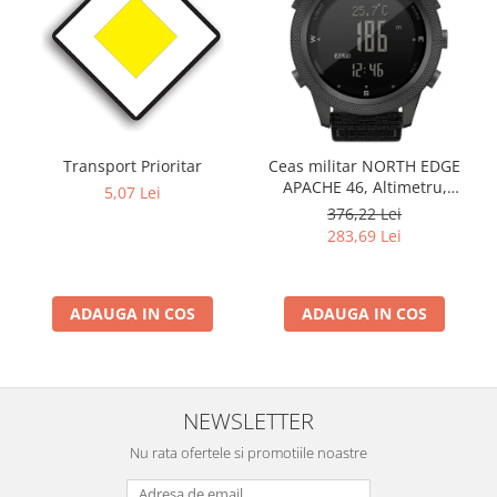
Transport Prioritar
Ceas militar NORTH EDGE
APACHE 46, Altimetru,
5,07 Lei
Barometru, Cronometru,
376,22 Lei
Termometru, Pedometru,
283,69 Lei
Busola
ADAUGA IN COS
ADAUGA IN COS
NEWSLETTER
Nu rata ofertele si promotiile noastre