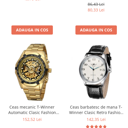
Militar, Sport, Digital,
86,43 Lei
Rezistent la apa si socuri
80,33 Lei
ADAUGA IN COS
ADAUGA IN COS
Ceas mecanic T-Winner
Ceas barbatesc de mana T-
Automatic Clasic Fashion
Winner Clasic Retro Fashion
Auriu
Mecanic Automatic Vintage
152,52 Lei
142,35 Lei
Casual Elegant Negru/Alb