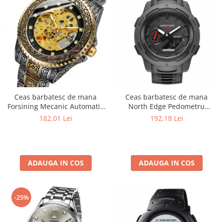
Ceas barbatesc de mana
Ceas barbatesc de mana
Forsining Mecanic Automatic
North Edge Pedometru
Skeleton Analog Argintiu
Lumina de fundal DST Negru
182,01 Lei
192,18 Lei
Auriu
ADAUGA IN COS
ADAUGA IN COS
-25%