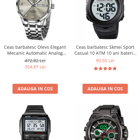
Ceas barbatesc Olevs Elegant
Ceas barbatesc Skmei Sport
Mecanic Automatic Analog
Casual 10 ATM 10 ani baterie
Data Zilele saptamanii
Negru
472,82 Lei
90,50 Lei
354,87 Lei
ADAUGA IN COS
ADAUGA IN COS