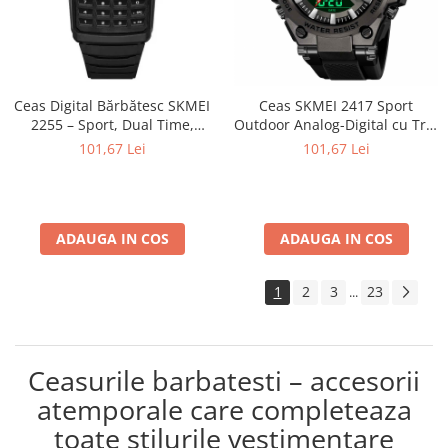
Ceas Digital Bărbătesc SKMEI
Ceas SKMEI 2417 Sport
2255 – Sport, Dual Time,
Outdoor Analog-Digital cu Trei
Cronometru, Agenda
Fusuri Orare, Cronograf,
101,67 Lei
101,67 Lei
Telefonică, Casual, Afișaj LED
Calendar, Alarmă și
Rezistență la Apă 5ATM
ADAUGA IN COS
ADAUGA IN COS
1
2
3
23
...
Ceasurile barbatesti – accesorii
atemporale care completeaza
toate stilurile vestimentare