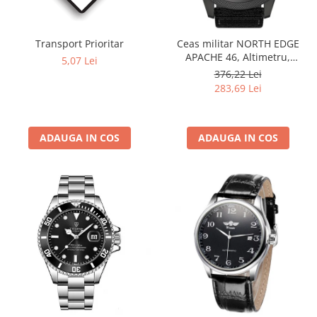
Transport Prioritar
Ceas militar NORTH EDGE
APACHE 46, Altimetru,
5,07 Lei
Barometru, Cronometru,
376,22 Lei
Termometru, Pedometru,
283,69 Lei
Busola
ADAUGA IN COS
ADAUGA IN COS