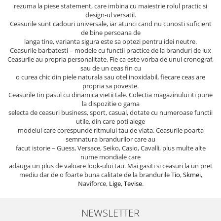
rezuma la piese statement, care imbina cu maiestrie rolul practic si
design-ul versatil.
Ceasurile sunt cadouri universale, iar atunci cand nu cunosti suficient
de bine persoana de
langa tine, varianta sigura este sa optezi pentru idei neutre.
Ceasurile barbatesti – modele cu functii practice de la branduri de lux
Ceasurile au propria personalitate. Fie ca este vorba de unul cronograf,
sau de un ceas fin cu
o curea chic din piele naturala sau otel inoxidabil, fiecare ceas are
propria sa poveste.
Ceasurile tin pasul cu dinamica vietii tale. Colectia magazinului iti pune
la dispozitie o gama
selecta de ceasuri business, sport, casual, dotate cu numeroase functii
utile, din care poti alege
modelul care corespunde ritmului tau de viata. Ceasurile poarta
semnatura brandurilor care au
facut istorie – Guess, Versace, Seiko, Casio, Cavalli, plus multe alte
nume mondiale care
adauga un plus de valoare look-ului tau. Mai gasiti si ceasuri la un pret
mediu dar de o foarte buna calitate de la brandurile
Tio
,
Skmei
,
Naviforce,
Lige
,
Tevise
.
NEWSLETTER