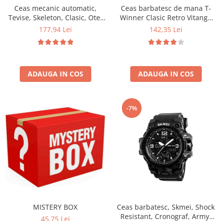
Ceas mecanic automatic,
Ceas barbatesc de mana T-
Tevise, Skeleton, Clasic, Otel
Winner Clasic Retro Vitange
inoxidabil
Mecanic Automatic Fashion
177,94 Lei
142,35 Lei
Casual Elegant
ADAUGA IN COS
ADAUGA IN COS
-7%
MISTERY BOX
Ceas barbatesc, Skmei, Shock
Resistant, Cronograf, Army,
45,75 Lei