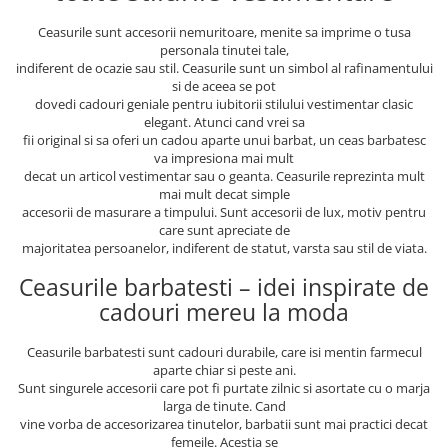
Ceasurile sunt accesorii nemuritoare, menite sa imprime o tusa
personala tinutei tale,
indiferent de ocazie sau stil. Ceasurile sunt un simbol al rafinamentului
si de aceea se pot
dovedi cadouri geniale pentru iubitorii stilului vestimentar clasic
elegant. Atunci cand vrei sa
fii original si sa oferi un cadou aparte unui barbat, un ceas barbatesc
va impresiona mai mult
decat un articol vestimentar sau o geanta. Ceasurile reprezinta mult
mai mult decat simple
accesorii de masurare a timpului. Sunt accesorii de lux, motiv pentru
care sunt apreciate de
majoritatea persoanelor, indiferent de statut, varsta sau stil de viata.
Ceasurile barbatesti – idei inspirate de
cadouri mereu la moda
Ceasurile barbatesti sunt cadouri durabile, care isi mentin farmecul
aparte chiar si peste ani.
Sunt singurele accesorii care pot fi purtate zilnic si asortate cu o marja
larga de tinute. Cand
vine vorba de accesorizarea tinutelor, barbatii sunt mai practici decat
femeile. Acestia se