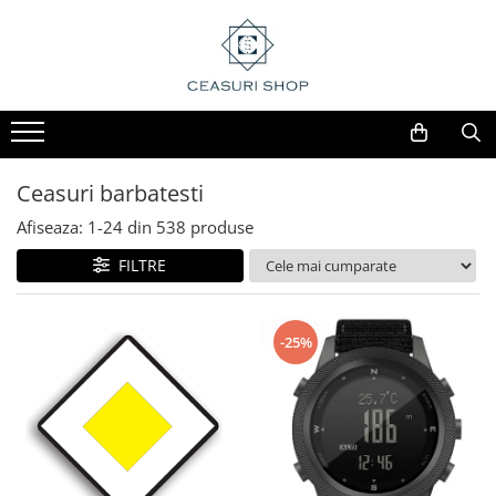
Ceasuri barbatesti
Afiseaza:
1-
24
din
538
produse
FILTRE
-25%