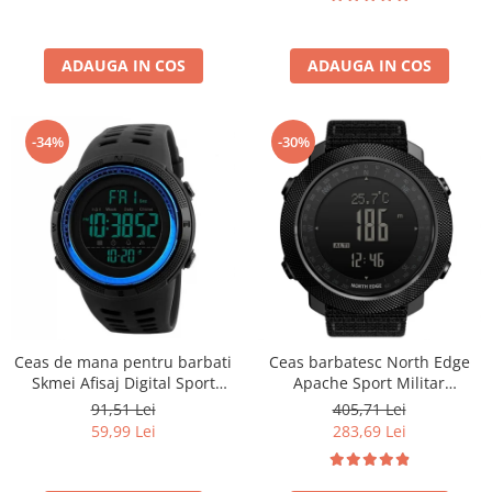
ADAUGA IN COS
ADAUGA IN COS
-34%
-30%
Ceas de mana pentru barbati
Ceas barbatesc North Edge
Skmei Afisaj Digital Sport
Apache Sport Militar
Rezistent la socuri si apa
Altimetru Busola Temperatura
91,51 Lei
405,71 Lei
Barometru Alarma Negru
59,99 Lei
283,69 Lei