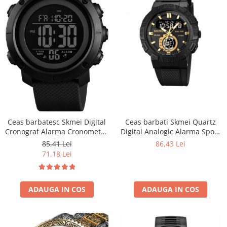
Ceas barbati Skmei Quartz
Ceas barbatesc Skmei Digital
Digital Analogic Alarma Sport
Cronograf Alarma Cronometru
Negru Auriu
5 ATM
86,43 Lei
85,41 Lei
71,18 Lei
ADAUGA IN COS
ADAUGA IN COS