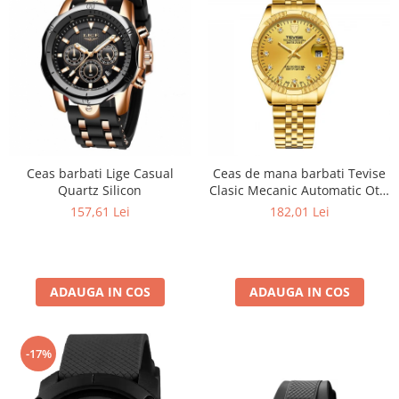
Ceas barbati Lige Casual
Ceas de mana barbati Tevise
Quartz Silicon
Clasic Mecanic Automatic Otel
inoxidabil Auriu
157,61 Lei
182,01 Lei
ADAUGA IN COS
ADAUGA IN COS
-17%