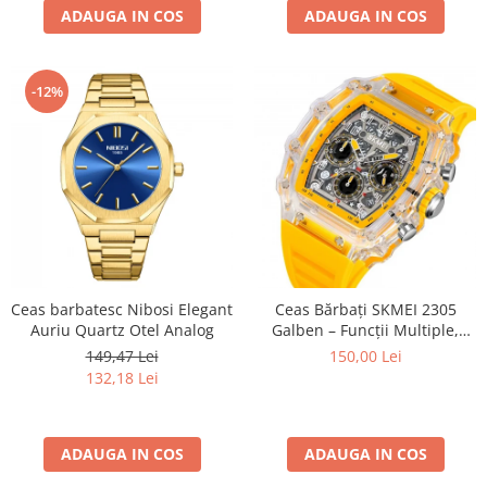
ADAUGA IN COS
ADAUGA IN COS
-12%
Ceas barbatesc Nibosi Elegant
Ceas Bărbați SKMEI 2305
Auriu Quartz Otel Analog
Galben – Funcții Multiple,
Design Fashion, Cronometru,
149,47 Lei
150,00 Lei
Alarmă, Rezistent la Apă
132,18 Lei
5ATM
ADAUGA IN COS
ADAUGA IN COS