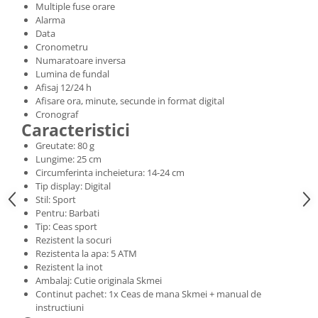
Multiple fuse orare
Alarma
Data
Cronometru
Numaratoare inversa
Lumina de fundal
Afisaj 12/24 h
Afisare ora, minute, secunde in format digital
Cronograf
Caracteristici
Greutate: 80 g
Lungime: 25 cm
Circumferinta incheietura: 14-24 cm
Tip display: Digital
Stil: Sport
Pentru: Barbati
Tip: Ceas sport
Rezistent la socuri
Rezistenta la apa: 5 ATM
Rezistent la inot
Ambalaj: Cutie originala Skmei
Continut pachet: 1x Ceas de mana Skmei + manual de
instructiuni