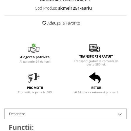
Cod Produs:
skmei1251-auriu
Adauga la Favorite
TRANSPORT GRATUIT
Alegerea potrivita
Transport gratuit la comenzi de
Ai garantie 24 de luni!
peste 250 lei.
PROMOTII
RETUR
Promotii de pana la 50%
Ai 14 zile sa returnezi produsul
Descriere
Functii: