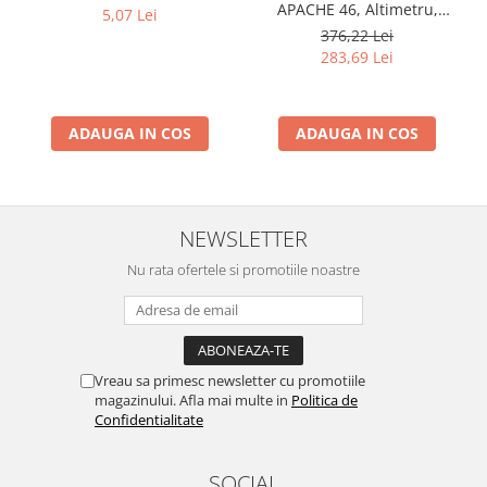
APACHE 46, Altimetru,
5,07 Lei
Barometru, Cronometru,
376,22 Lei
Termometru, Pedometru,
283,69 Lei
Busola
ADAUGA IN COS
ADAUGA IN COS
NEWSLETTER
Nu rata ofertele si promotiile noastre
Vreau sa primesc newsletter cu promotiile
magazinului. Afla mai multe in
Politica de
Confidentialitate
SOCIAL