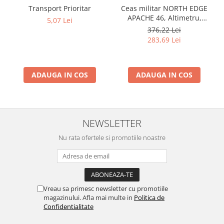
Transport Prioritar
Ceas militar NORTH EDGE
APACHE 46, Altimetru,
5,07 Lei
Barometru, Cronometru,
376,22 Lei
Termometru, Pedometru,
283,69 Lei
Busola
ADAUGA IN COS
ADAUGA IN COS
NEWSLETTER
Nu rata ofertele si promotiile noastre
Vreau sa primesc newsletter cu promotiile
magazinului. Afla mai multe in
Politica de
Confidentialitate