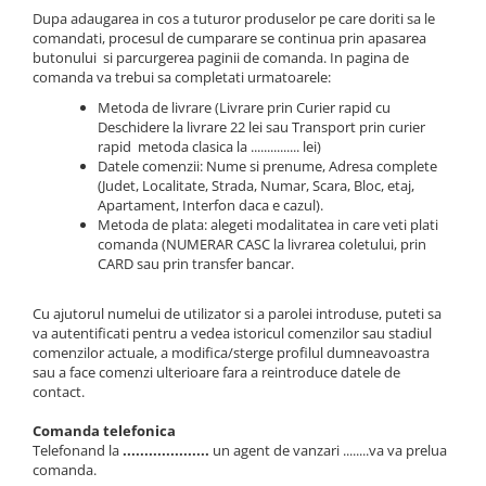
Dupa adaugarea in cos a tuturor produselor pe care doriti sa le
comandati, procesul de cumparare se continua prin apasarea
butonului si parcurgerea paginii de comanda. In pagina de
comanda va trebui sa completati urmatoarele:
Metoda de livrare (Livrare prin Curier rapid cu
Deschidere la livrare 22 lei sau Transport prin curier
rapid metoda clasica la ............... lei)
Datele comenzii: Nume si prenume, Adresa complete
(Judet, Localitate, Strada, Numar, Scara, Bloc, etaj,
Apartament, Interfon daca e cazul).
Metoda de plata: alegeti modalitatea in care veti plati
comanda (NUMERAR CASC la livrarea coletului, prin
CARD sau prin transfer bancar.
Cu ajutorul numelui de utilizator si a parolei introduse, puteti sa
va autentificati pentru a vedea istoricul comenzilor sau stadiul
comenzilor actuale, a modifica/sterge profilul dumneavoastra
sau a face comenzi ulterioare fara a reintroduce datele de
contact.
Comanda telefonica
Telefonand la
....................
un agent de vanzari ........va va prelua
comanda.