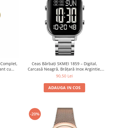
Complet,
Ceas Bărbați SKMEI 1859 – Digital,
ant cu
Carcasă Neagră, Brățară Inox Argintie,
istent la
LED, Cronometru, Waterproof
90,50 Lei
ADAUGA IN COS
-20%