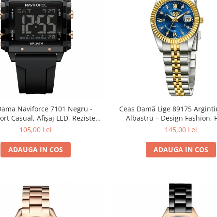
Dama Naviforce 7101 Negru -
Ceas Damă Lige 89175 Arginti
port Casual, Afișaj LED, Rezistent
Albastru – Design Fashion, F
la Apă 3ATM
Multiple, Afișaj Luminos, Rezist
105,00 Lei
145,00 Lei
3ATM
ADAUGA IN COS
ADAUGA IN COS