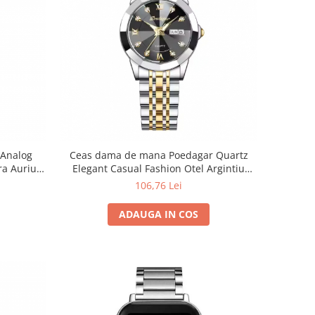
 Analog
Ceas dama de mana Poedagar Quartz
ra Auriu
Elegant Casual Fashion Otel Argintiu
Auriu Negru
106,76 Lei
ADAUGA IN COS