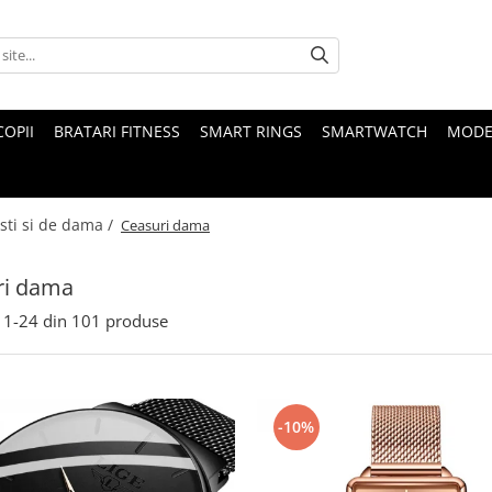
COPII
BRATARI FITNESS
SMART RINGS
SMARTWATCH
MODE
sti si de dama /
Ceasuri dama
ri dama
1-
24
din
101
produse
-10%