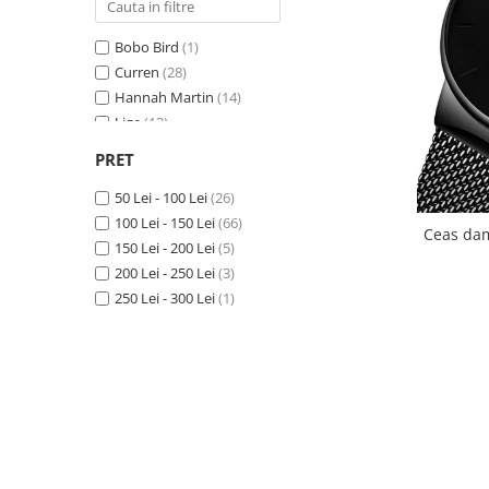
Bobo Bird
(1)
Curren
(28)
Hannah Martin
(14)
Lige
(13)
Miss Fox
(3)
PRET
Naviforce
(15)
Olevs
50 Lei - 100 Lei
(3)
(26)
Poedagar
100 Lei - 150 Lei
(15)
(66)
Ceas dama de
Skmei
150 Lei - 200 Lei
(8)
(5)
t-winner
200 Lei - 250 Lei
(1)
(3)
250 Lei - 300 Lei
(1)