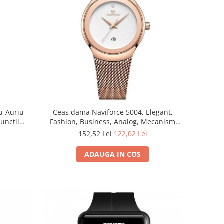
u-Auriu-
Ceas dama Naviforce 5004, Elegant,
uncții
Fashion, Business, Analog, Mecanism
ent la Apă
Quartz
152,52 Lei
122,02 Lei
ADAUGA IN COS