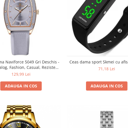
a Naviforce 5049 Gri Deschis -
Ceas dama sport Skmei cu afisa
alog, Fashion, Casual, Rezistent
71,18 Lei
la Apă 3ATM
129,99 Lei
ADAUGA IN COS
ADAUGA IN COS