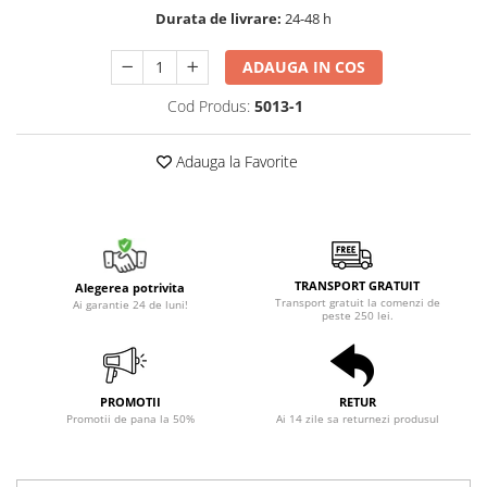
Durata de livrare:
24-48 h
ADAUGA IN COS
Cod Produs:
5013-1
Adauga la Favorite
TRANSPORT GRATUIT
Alegerea potrivita
Transport gratuit la comenzi de
Ai garantie 24 de luni!
peste 250 lei.
PROMOTII
RETUR
Promotii de pana la 50%
Ai 14 zile sa returnezi produsul