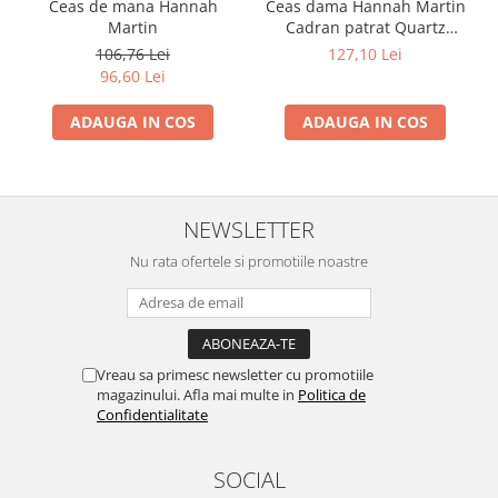
Ceas de mana Hannah
Ceas dama Hannah Martin
Martin
Cadran patrat Quartz
Analog Elegant Auriu verde
106,76 Lei
127,10 Lei
smarald
96,60 Lei
ADAUGA IN COS
ADAUGA IN COS
NEWSLETTER
Nu rata ofertele si promotiile noastre
Vreau sa primesc newsletter cu promotiile
magazinului. Afla mai multe in
Politica de
Confidentialitate
SOCIAL