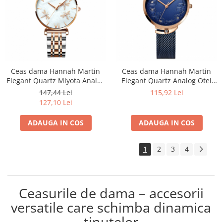
Ceas dama Hannah Martin
Ceas dama Hannah Martin
Elegant Quartz Miyota Analog
Elegant Quartz Analog Otel
Otel inoxidabil
Fashion Luxury Bratara tip
147,44 Lei
115,92 Lei
plasa
127,10 Lei
ADAUGA IN COS
ADAUGA IN COS
1
2
3
4
Ceasurile de dama – accesorii
versatile care schimba dinamica
tinutelor