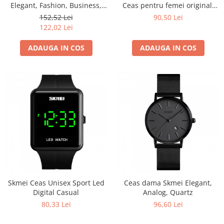
Elegant, Fashion, Business,
Ceas pentru femei original,
Analog, Mecanism Quartz
Quartz, Otel inoxidabil
152,52 Lei
90,50 Lei
122,02 Lei
ADAUGA IN COS
ADAUGA IN COS
Skmei Ceas Unisex Sport Led
Ceas dama Skmei Elegant,
Digital Casual
Analog, Quartz
80,33 Lei
96,60 Lei