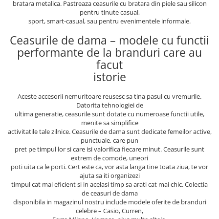
bratara metalica. Pastreaza ceasurile cu bratara din piele sau silicon
pentru tinute casual,
sport, smart-casual, sau pentru evenimentele informale.
Ceasurile de dama – modele cu functii
performante de la branduri care au
facut
istorie
Aceste accesorii nemuritoare reusesc sa tina pasul cu vremurile.
Datorita tehnologiei de
ultima generatie, ceasurile sunt dotate cu numeroase functii utile,
menite sa simplifice
activitatile tale zilnice. Ceasurile de dama sunt dedicate femeilor active,
punctuale, care pun
pret pe timpul lor si care isi valorifica fiecare minut. Ceasurile sunt
extrem de comode, uneori
poti uita ca le porti. Cert este ca, vor asta langa tine toata ziua, te vor
ajuta sa iti organizezi
timpul cat mai eficient si in acelasi timp sa arati cat mai chic. Colectia
de ceasuri de dama
disponibila in magazinul nostru include modele oferite de branduri
celebre – Casio, Curren,