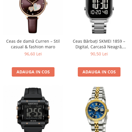
Ceas de damă Curren – Stil
Ceas Bărbați SKMEI 1859 –
casual & fashion maro
Digital, Carcasă Neagră,
Brățară Inox Argintie, LED,
96,60 Lei
90,50 Lei
Cronometru, Waterproof
ADAUGA IN COS
ADAUGA IN COS