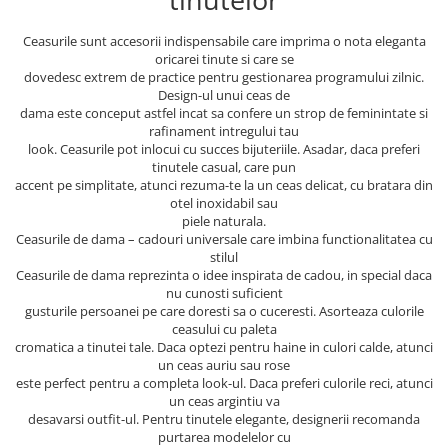
Ceasurile sunt accesorii indispensabile care imprima o nota eleganta
oricarei tinute si care se
dovedesc extrem de practice pentru gestionarea programului zilnic.
Design-ul unui ceas de
dama este conceput astfel incat sa confere un strop de feminintate si
rafinament intregului tau
look. Ceasurile pot inlocui cu succes bijuteriile. Asadar, daca preferi
tinutele casual, care pun
accent pe simplitate, atunci rezuma-te la un ceas delicat, cu bratara din
otel inoxidabil sau
piele naturala.
Ceasurile de dama – cadouri universale care imbina functionalitatea cu
stilul
Ceasurile de dama reprezinta o idee inspirata de cadou, in special daca
nu cunosti suficient
gusturile persoanei pe care doresti sa o cuceresti. Asorteaza culorile
ceasului cu paleta
cromatica a tinutei tale. Daca optezi pentru haine in culori calde, atunci
un ceas auriu sau rose
este perfect pentru a completa look-ul. Daca preferi culorile reci, atunci
un ceas argintiu va
desavarsi outfit-ul. Pentru tinutele elegante, designerii recomanda
purtarea modelelor cu