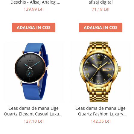
Deschis - Afișaj Analog,
afisaj digital
Fashion, Casual, Rezistent la
129,99 Lei
71,18 Lei
Apă 3ATM
ADAUGA IN COS
ADAUGA IN COS
Ceas dama de mana Lige
Ceas dama de mana Lige
Quartz Elegant Casual Luxury
Quartz Fashion Luxury
Top Brand Analog Albastru
Elegant Casual Analog Auriu
127,10 Lei
142,35 Lei