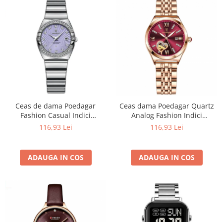
Ceas de dama Poedagar
Ceas dama Poedagar Quartz
Fashion Casual Indici
Analog Fashion Indici
Luminosi Quartz Otel Argintiu
Luminosi Bratara Auriu
116,93 Lei
116,93 Lei
Violet
Visiniu
ADAUGA IN COS
ADAUGA IN COS