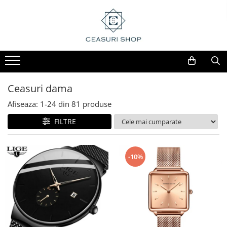
Ceasuri dama
Afiseaza:
1-
24
din
81
produse
FILTRE
-10%