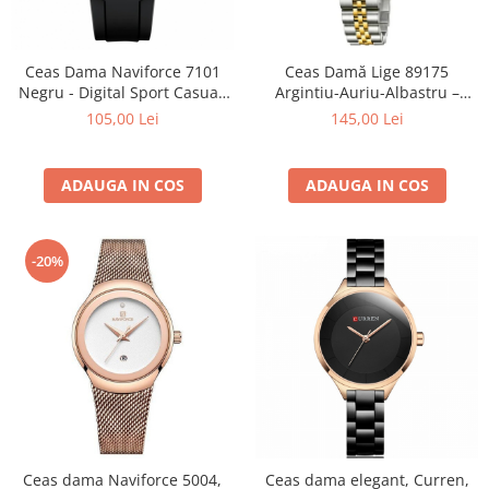
Ceas Dama Naviforce 7101
Ceas Damă Lige 89175
Negru - Digital Sport Casual,
Argintiu-Auriu-Albastru –
Afișaj LED, Rezistent la Apă
Design Fashion, Funcții
105,00 Lei
145,00 Lei
3ATM
Multiple, Afișaj Luminos,
Rezistent la Apă 3ATM
ADAUGA IN COS
ADAUGA IN COS
-20%
Ceas dama Naviforce 5004,
Ceas dama elegant, Curren,