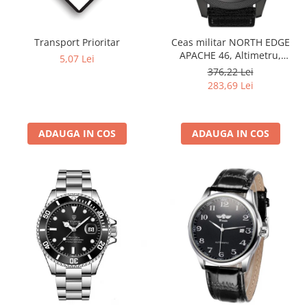
Transport Prioritar
Ceas militar NORTH EDGE
APACHE 46, Altimetru,
5,07 Lei
Barometru, Cronometru,
376,22 Lei
Termometru, Pedometru,
283,69 Lei
Busola
ADAUGA IN COS
ADAUGA IN COS