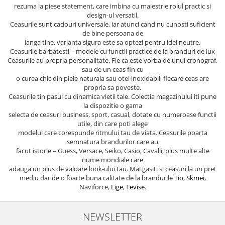
rezuma la piese statement, care imbina cu maiestrie rolul practic si
design-ul versatil.
Ceasurile sunt cadouri universale, iar atunci cand nu cunosti suficient
de bine persoana de
langa tine, varianta sigura este sa optezi pentru idei neutre.
Ceasurile barbatesti – modele cu functii practice de la branduri de lux
Ceasurile au propria personalitate. Fie ca este vorba de unul cronograf,
sau de un ceas fin cu
o curea chic din piele naturala sau otel inoxidabil, fiecare ceas are
propria sa poveste.
Ceasurile tin pasul cu dinamica vietii tale. Colectia magazinului iti pune
la dispozitie o gama
selecta de ceasuri business, sport, casual, dotate cu numeroase functii
utile, din care poti alege
modelul care corespunde ritmului tau de viata. Ceasurile poarta
semnatura brandurilor care au
facut istorie – Guess, Versace, Seiko, Casio, Cavalli, plus multe alte
nume mondiale care
adauga un plus de valoare look-ului tau. Mai gasiti si ceasuri la un pret
mediu dar de o foarte buna calitate de la brandurile
Tio
,
Skmei
,
Naviforce,
Lige
,
Tevise
.
NEWSLETTER