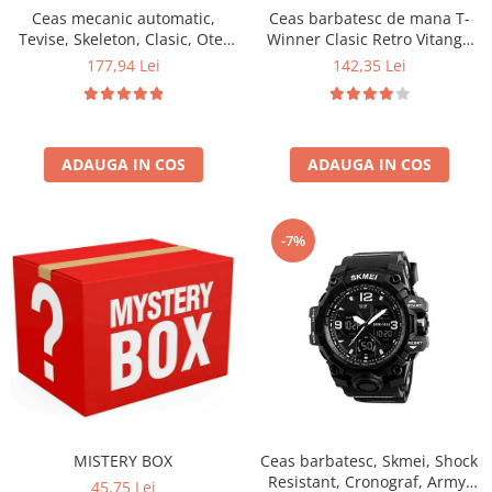
Ceas mecanic automatic,
Ceas barbatesc de mana T-
Tevise, Skeleton, Clasic, Otel
Winner Clasic Retro Vitange
inoxidabil
Mecanic Automatic Fashion
177,94 Lei
142,35 Lei
Casual Elegant
ADAUGA IN COS
ADAUGA IN COS
-7%
MISTERY BOX
Ceas barbatesc, Skmei, Shock
Resistant, Cronograf, Army,
45,75 Lei