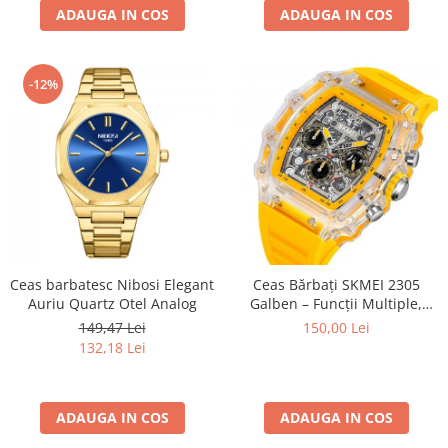
ADAUGA IN COS
ADAUGA IN COS
-12%
Ceas barbatesc Nibosi Elegant
Ceas Bărbați SKMEI 2305
Auriu Quartz Otel Analog
Galben – Funcții Multiple,
Design Fashion, Cronometru,
149,47 Lei
150,00 Lei
Alarmă, Rezistent la Apă
132,18 Lei
5ATM
ADAUGA IN COS
ADAUGA IN COS