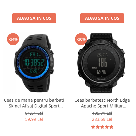
ADAUGA IN COS
ADAUGA IN COS
-34%
-30%
Ceas de mana pentru barbati
Ceas barbatesc North Edge
Skmei Afisaj Digital Sport
Apache Sport Militar
Rezistent la socuri si apa
Altimetru Busola Temperatura
91,51 Lei
405,71 Lei
Barometru Alarma Negru
59,99 Lei
283,69 Lei