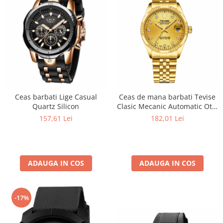
Ceas barbati Lige Casual
Ceas de mana barbati Tevise
Quartz Silicon
Clasic Mecanic Automatic Otel
inoxidabil Auriu
157,61 Lei
182,01 Lei
ADAUGA IN COS
ADAUGA IN COS
-17%