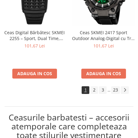
Ceas Digital Bărbătesc SKMEI
Ceas SKMEI 2417 Sport
2255 – Sport, Dual Time,
Outdoor Analog-Digital cu Trei
Cronometru, Agenda
Fusuri Orare, Cronograf,
101,67 Lei
101,67 Lei
Telefonică, Casual, Afișaj LED
Calendar, Alarmă și
Rezistență la Apă 5ATM
ADAUGA IN COS
ADAUGA IN COS
1
2
3
23
...
Ceasurile barbatesti – accesorii
atemporale care completeaza
toate stilurile vestimentare