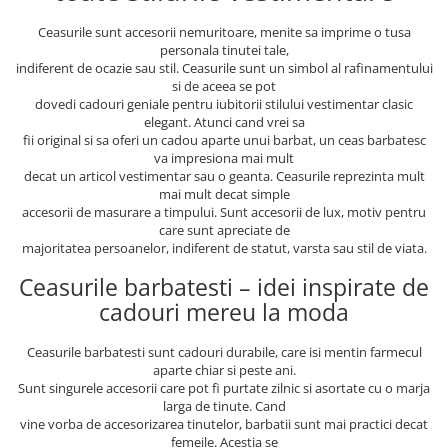
Ceasurile sunt accesorii nemuritoare, menite sa imprime o tusa
personala tinutei tale,
indiferent de ocazie sau stil. Ceasurile sunt un simbol al rafinamentului
si de aceea se pot
dovedi cadouri geniale pentru iubitorii stilului vestimentar clasic
elegant. Atunci cand vrei sa
fii original si sa oferi un cadou aparte unui barbat, un ceas barbatesc
va impresiona mai mult
decat un articol vestimentar sau o geanta. Ceasurile reprezinta mult
mai mult decat simple
accesorii de masurare a timpului. Sunt accesorii de lux, motiv pentru
care sunt apreciate de
majoritatea persoanelor, indiferent de statut, varsta sau stil de viata.
Ceasurile barbatesti – idei inspirate de
cadouri mereu la moda
Ceasurile barbatesti sunt cadouri durabile, care isi mentin farmecul
aparte chiar si peste ani.
Sunt singurele accesorii care pot fi purtate zilnic si asortate cu o marja
larga de tinute. Cand
vine vorba de accesorizarea tinutelor, barbatii sunt mai practici decat
femeile. Acestia se