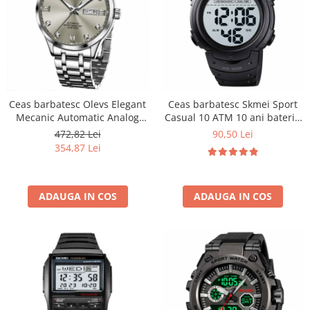
Ceas barbatesc Olevs Elegant
Ceas barbatesc Skmei Sport
Mecanic Automatic Analog
Casual 10 ATM 10 ani baterie
Data Zilele saptamanii
Negru
472,82 Lei
90,50 Lei
354,87 Lei
ADAUGA IN COS
ADAUGA IN COS