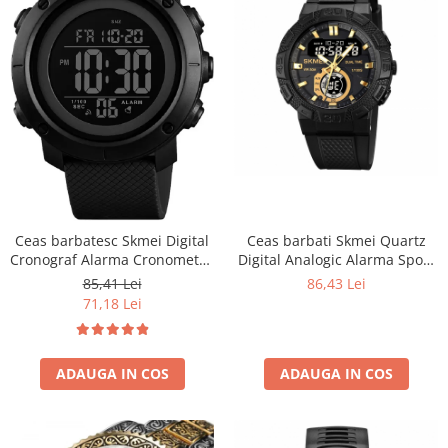
Ceas barbati Skmei Quartz
Ceas barbatesc Skmei Digital
Digital Analogic Alarma Sport
Cronograf Alarma Cronometru
Negru Auriu
5 ATM
86,43 Lei
85,41 Lei
71,18 Lei
ADAUGA IN COS
ADAUGA IN COS