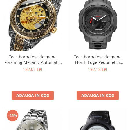
Ceas barbatesc de mana
Ceas barbatesc de mana
Forsining Mecanic Automatic
North Edge Pedometru
Skeleton Analog Argintiu
Lumina de fundal DST Negru
182,01 Lei
192,18 Lei
Auriu
ADAUGA IN COS
ADAUGA IN COS
-25%