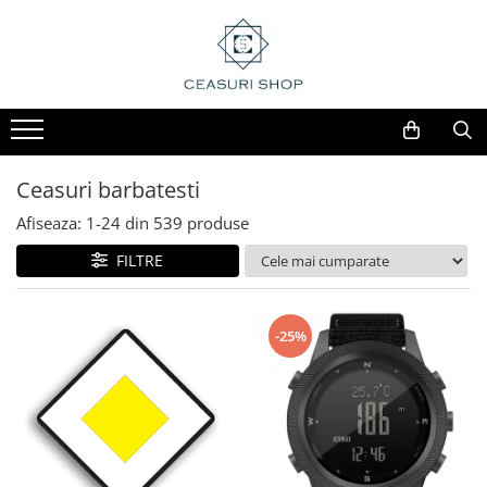
Ceasuri barbatesti
Afiseaza:
1-
24
din
539
produse
FILTRE
-25%