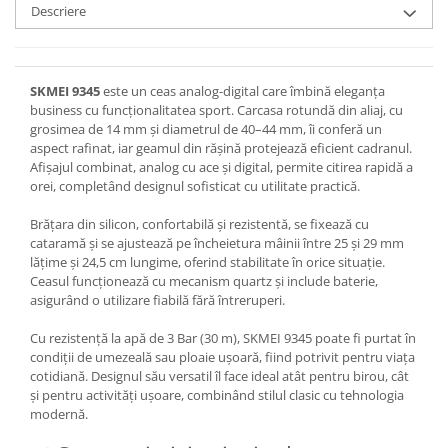
Descriere
SKMEI 9345
este un ceas analog-digital care îmbină eleganța
business cu funcționalitatea sport. Carcasa rotundă din aliaj, cu
grosimea de 14 mm și diametrul de 40–44 mm, îi conferă un
aspect rafinat, iar geamul din rășină protejează eficient cadranul.
Afișajul combinat, analog cu ace și digital, permite citirea rapidă a
orei, completând designul sofisticat cu utilitate practică.
Brățara din silicon, confortabilă și rezistentă, se fixează cu
cataramă și se ajustează pe încheietura mâinii între 25 și 29 mm
lățime și 24,5 cm lungime, oferind stabilitate în orice situație.
Ceasul funcționează cu mecanism quartz și include baterie,
asigurând o utilizare fiabilă fără întreruperi.
Cu rezistență la apă de 3 Bar (30 m), SKMEI 9345 poate fi purtat în
condiții de umezeală sau ploaie ușoară, fiind potrivit pentru viața
cotidiană. Designul său versatil îl face ideal atât pentru birou, cât
și pentru activități ușoare, combinând stilul clasic cu tehnologia
modernă.