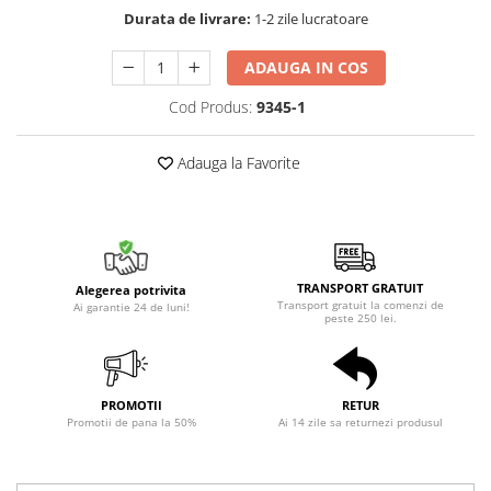
Durata de livrare:
1-2 zile lucratoare
ADAUGA IN COS
Cod Produs:
9345-1
Adauga la Favorite
TRANSPORT GRATUIT
Alegerea potrivita
Transport gratuit la comenzi de
Ai garantie 24 de luni!
peste 250 lei.
PROMOTII
RETUR
Promotii de pana la 50%
Ai 14 zile sa returnezi produsul