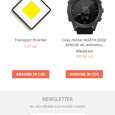
Transport Prioritar
Ceas militar NORTH EDGE
APACHE 46, Altimetru,
5,07 Lei
Barometru, Cronometru,
376,22 Lei
Termometru, Pedometru,
283,69 Lei
Busola
ADAUGA IN COS
ADAUGA IN COS
NEWSLETTER
Nu rata ofertele si promotiile noastre