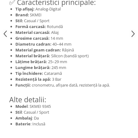
✅ Caracteristici principale:
Tip afișaj:
Analog-Digital
Brand:
SKMEI
Stil:
Casual / Sport
Formă carcasă:
Rotundă
Material carcasă:
Aliaj
Grosime carcasă:
14 mm
Diametru cadran:
40–44 mm
Material geam cadran:
Rășină
Material brățară:
Silicon (bandă sport)
Lățime brățară:
25–29 mm
Lungime brățară:
245 mm
Tip închidere:
Cataramă
Rezistență la apă:
3 Bar
Funcții:
cronometru, afișare dată, rezistență la apă.
Alte detalii:
Model
: SKMEI 9345
Stil
: Casual / Sport
Ambalaj
: Da
Baterie
: Inclusă