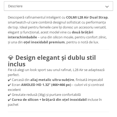
Descriere
Descoperă rafinamentul inteligent cu
COLMI L28 Air Dual Strap
,
smartwatch-ul care combină designul sofisticat cu performanța
de top. Ideal pentru femeile care își doresc un accesoriu versatil,
elegant și funcțional, acest model vine cu
două brățări
interschimbabile
– una din silicon moale, pentru confort zilnic,
și una din
oțel inoxidabil premium
, pentru o notă de lux.
💎
Design elegant și dublu stil
inclus
Fie că alegi un look sport sau unul rafinat, L28 Air se adaptează
perfect.
✔️ Carcasă din
aliaj metalic ultra-subțire
, finisată impecabil
✔️ Ecran
AMOLED HD 1.32” (466×466 px)
– culori vii și contrast
excelent
✔️ Greutate redusă (36g) și purtare confortabilă
✔️
Curea de silicon + brățară din oțel inoxidabil
incluse în
pachet