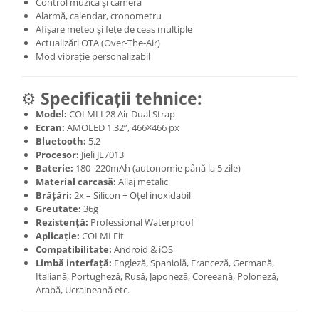
Control muzică și cameră
Alarmă, calendar, cronometru
Afișare meteo și fețe de ceas multiple
Actualizări OTA (Over-The-Air)
Mod vibrație personalizabil
⚙️
Specificații tehnice:
Model:
COLMI L28 Air Dual Strap
Ecran:
AMOLED 1.32”, 466×466 px
Bluetooth:
5.2
Procesor:
Jieli JL7013
Baterie:
180–220mAh (autonomie până la 5 zile)
Material carcasă:
Aliaj metalic
Brățări:
2x – Silicon + Oțel inoxidabil
Greutate:
36g
Rezistență:
Professional Waterproof
Aplicație:
COLMI Fit
Compatibilitate:
Android & iOS
Limbă interfață:
Engleză, Spaniolă, Franceză, Germană,
Italiană, Portugheză, Rusă, Japoneză, Coreeană, Poloneză,
Arabă, Ucraineană etc.