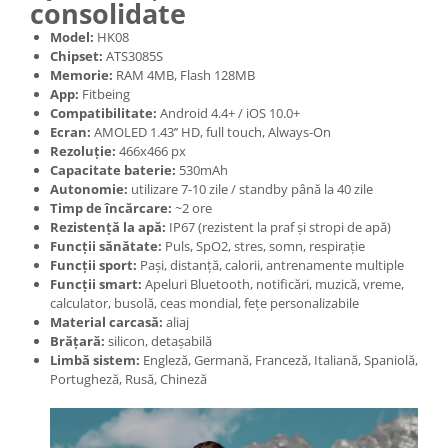
consolidate
Model:
HK08
Chipset:
ATS3085S
Memorie:
RAM 4MB, Flash 128MB
App:
Fitbeing
Compatibilitate:
Android 4.4+ / iOS 10.0+
Ecran:
AMOLED 1.43’’ HD, full touch, Always-On
Rezoluție:
466x466 px
Capacitate baterie:
530mAh
Autonomie:
utilizare 7-10 zile / standby până la 40 zile
Timp de încărcare:
~2 ore
Rezistență la apă:
IP67 (rezistent la praf și stropi de apă)
Funcții sănătate:
Puls, SpO2, stres, somn, respirație
Funcții sport:
Pași, distanță, calorii, antrenamente multiple
Funcții smart:
Apeluri Bluetooth, notificări, muzică, vreme,
calculator, busolă, ceas mondial, fețe personalizabile
Material carcasă:
aliaj
Brățară:
silicon, detașabilă
Limbă sistem:
Engleză, Germană, Franceză, Italiană, Spaniolă,
Portugheză, Rusă, Chineză