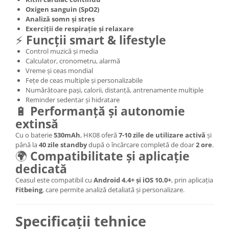
Oxigen sanguin (SpO2)
Analiză somn și stres
Exerciții de respirație și relaxare
⚡
Funcții smart & lifestyle
Control muzică și media
Calculator, cronometru, alarmă
Vreme și ceas mondial
Fețe de ceas multiple și personalizabile
Numărătoare pași, calorii, distanță, antrenamente multiple
Reminder sedentar și hidratare
🔋
Performanță și autonomie
extinsă
Cu o baterie
530mAh
, HK08 oferă
7-10 zile de utilizare activă
și
până la
40 zile standby
după o încărcare completă de doar
2 ore
.
🌍
Compatibilitate și aplicație
dedicată
Ceasul este compatibil cu
Android 4.4+ și iOS 10.0+
, prin aplicația
Fitbeing
, care permite analiză detaliată și personalizare.
Specificații tehnice