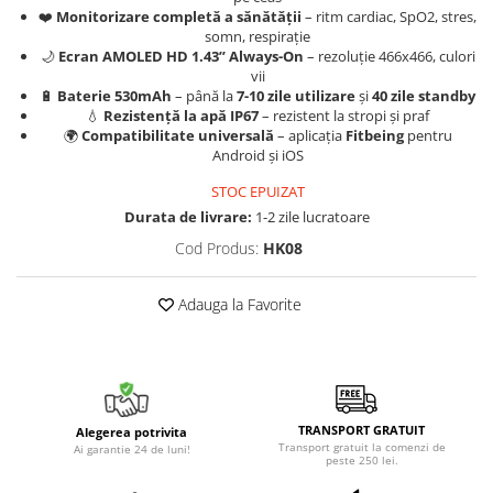
❤️
Monitorizare completă a sănătății
– ritm cardiac, SpO2, stres,
somn, respirație
🌙
Ecran AMOLED HD 1.43’’ Always-On
– rezoluție 466x466, culori
vii
🔋
Baterie 530mAh
– până la
7-10 zile utilizare
și
40 zile standby
💧
Rezistență la apă IP67
– rezistent la stropi și praf
🌍
Compatibilitate universală
– aplicația
Fitbeing
pentru
Android și iOS
STOC EPUIZAT
Durata de livrare:
1-2 zile lucratoare
Cod Produs:
HK08
Adauga la Favorite
TRANSPORT GRATUIT
Alegerea potrivita
Transport gratuit la comenzi de
Ai garantie 24 de luni!
peste 250 lei.