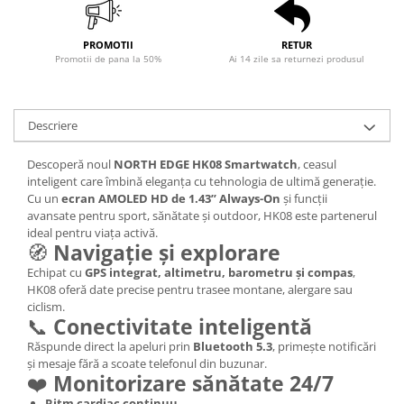
PROMOTII
RETUR
Promotii de pana la 50%
Ai 14 zile sa returnezi produsul
Descriere
Descoperă noul
NORTH EDGE HK08 Smartwatch
, ceasul
inteligent care îmbină eleganța cu tehnologia de ultimă generație.
Cu un
ecran AMOLED HD de 1.43’’ Always-On
și funcții
avansate pentru sport, sănătate și outdoor, HK08 este partenerul
ideal pentru viața activă.
🧭
Navigație și explorare
Echipat cu
GPS integrat, altimetru, barometru și compas
,
HK08 oferă date precise pentru trasee montane, alergare sau
ciclism.
📞
Conectivitate inteligentă
Răspunde direct la apeluri prin
Bluetooth 5.3
, primește notificări
și mesaje fără a scoate telefonul din buzunar.
❤️
Monitorizare sănătate 24/7
Ritm cardiac continuu