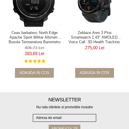
Ceas barbatesc North Edge
Zeblaze Ares 3 Plus
Apache Sport Militar Altimetru
Smartwatch 1.43" AMOLED,
Busola Temperatura Barometru
Voice Call, 3D Health Tracking,
Alarma Negru
280 mAh, BLE 5.2
405,71 Lei
275,00 Lei
283,69 Lei
ADAUGA IN COS
ADAUGA IN COS
NEWSLETTER
Nu rata ofertele si promotiile noastre