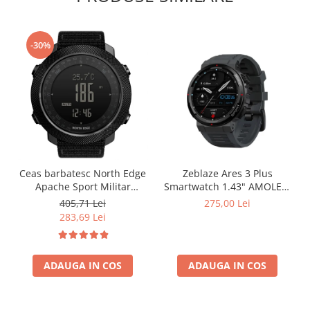
-30%
Ceas barbatesc North Edge
Zeblaze Ares 3 Plus
Apache Sport Militar
Smartwatch 1.43" AMOLED,
Altimetru Busola
Voice Call, 3D Health
405,71 Lei
275,00 Lei
Temperatura Barometru
Tracking, 280 mAh, BLE 5.2
283,69 Lei
Alarma Negru
ADAUGA IN COS
ADAUGA IN COS