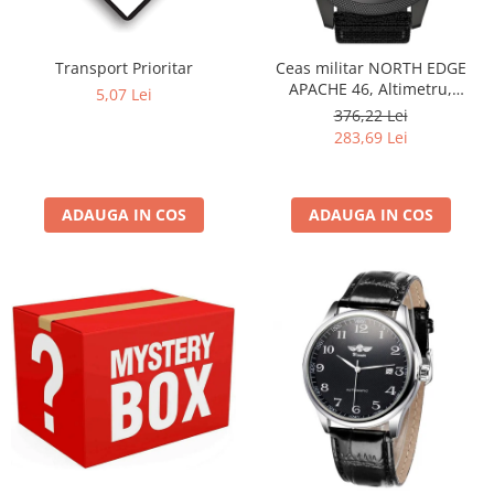
Transport Prioritar
Ceas militar NORTH EDGE
APACHE 46, Altimetru,
5,07 Lei
Barometru, Cronometru,
376,22 Lei
Termometru, Pedometru,
283,69 Lei
Busola
ADAUGA IN COS
ADAUGA IN COS