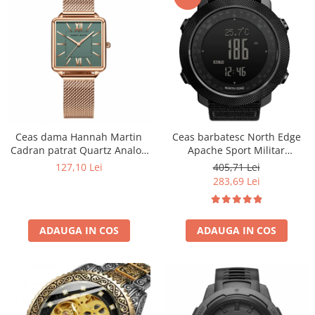
Ceas dama Hannah Martin
Ceas barbatesc North Edge
Cadran patrat Quartz Analog
Apache Sport Militar
Elegant Auriu verde smarald
Altimetru Busola Temperatura
127,10 Lei
405,71 Lei
Barometru Alarma Negru
283,69 Lei
ADAUGA IN COS
ADAUGA IN COS