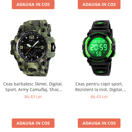
ADAUGA IN COS
ADAUGA IN COS
Ceas barbatesc Skmei, Digital,
Ceas pentru copii sport,
Sport, Army Camuflaj, Shock
Rezistent la inot, Digital,
Resistant, Militar, Army, Dual
Curea PU
86,43 Lei
86,43 Lei
time, Cronograf
ADAUGA IN COS
ADAUGA IN COS