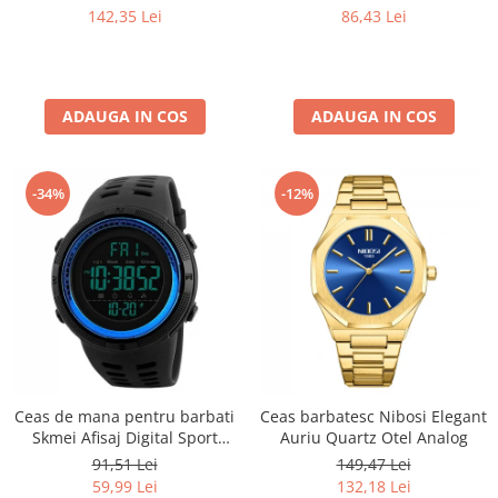
Negru
142,35 Lei
86,43 Lei
ADAUGA IN COS
ADAUGA IN COS
-34%
-12%
Ceas de mana pentru barbati
Ceas barbatesc Nibosi Elegant
Skmei Afisaj Digital Sport
Auriu Quartz Otel Analog
Rezistent la socuri si apa
91,51 Lei
149,47 Lei
59,99 Lei
132,18 Lei