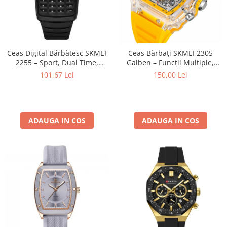
Ceas Digital Bărbătesc SKMEI
Ceas Bărbați SKMEI 2305
2255 – Sport, Dual Time,
Galben – Funcții Multiple,
Cronometru, Agenda
Design Fashion, Cronometru,
101,67 Lei
150,00 Lei
Telefonică, Casual, Afișaj LED
Alarmă, Rezistent la Apă
5ATM
ADAUGA IN COS
ADAUGA IN COS