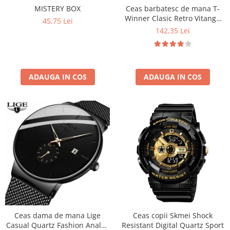
MISTERY BOX
Ceas barbatesc de mana T-
Winner Clasic Retro Vitange
45,75 Lei
Mecanic Automatic Fashion
142,35 Lei
Casual Elegant
ADAUGA IN COS
ADAUGA IN COS
Ceas dama de mana Lige
Ceas copii Skmei Shock
Casual Quartz Fashion Analog
Resistant Digital Quartz Sport