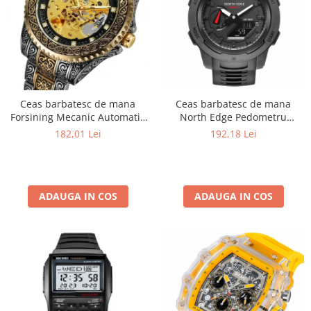
Ceas barbatesc de mana
Ceas barbatesc de mana
Forsining Mecanic Automatic
North Edge Pedometru
Skeleton Analog Argintiu
Lumina de fundal DST Negru
182,01 Lei
192,18 Lei
Auriu
ADAUGA IN COS
ADAUGA IN COS