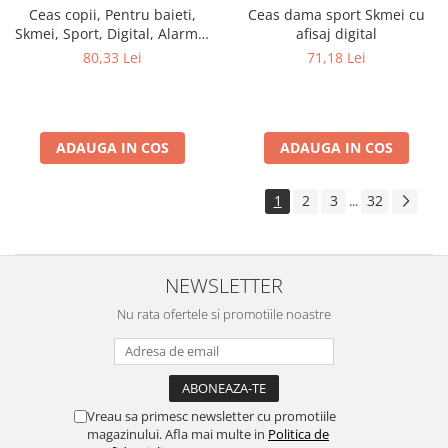
Ceas copii, Pentru baieti,
Ceas dama sport Skmei cu
Skmei, Sport, Digital, Alarma,
afisaj digital
Cronometru, Alarma,
80,33 Lei
71,18 Lei
Camuflaj, Albastru
ADAUGA IN COS
ADAUGA IN COS
1
2
3
32
...
NEWSLETTER
Nu rata ofertele si promotiile noastre
Vreau sa primesc newsletter cu promotiile
magazinului. Afla mai multe in
Politica de