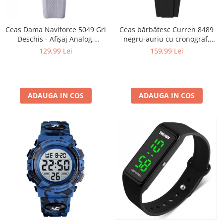
Ceas Dama Naviforce 5049 Gri
Ceas bărbătesc Curren 8489
Deschis - Afișaj Analog,
negru-auriu cu cronograf,
Fashion, Casual, Rezistent la
curea din silicon și afișare
129,99 Lei
159,99 Lei
Apă 3ATM
dată
ADAUGA IN COS
ADAUGA IN COS