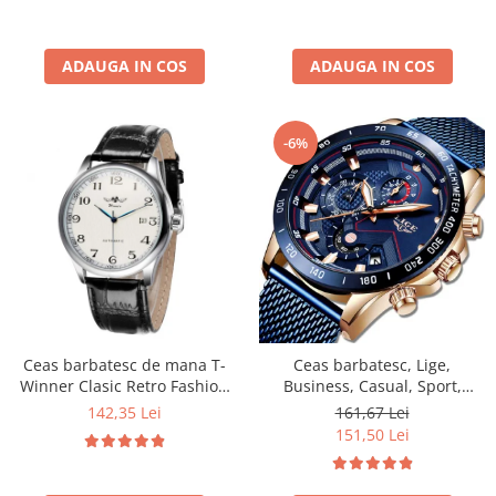
ADAUGA IN COS
ADAUGA IN COS
-6%
Ceas barbatesc de mana T-
Ceas barbatesc, Lige,
Winner Clasic Retro Fashion
Business, Casual, Sport,
Mecanic Automatic Vintage
Quartz Japonez, Rezistent la
142,35 Lei
161,67 Lei
Casual Elegant Negru/Alb
socuri si zgarieturi, Otel
151,50 Lei
inoxidabil