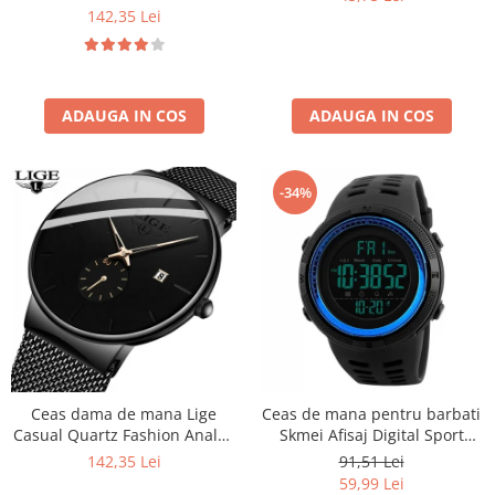
Mecanic Automatic Fashion
142,35 Lei
Casual Elegant
ADAUGA IN COS
ADAUGA IN COS
-34%
Ceas dama de mana Lige
Ceas de mana pentru barbati
Casual Quartz Fashion Analog
Skmei Afisaj Digital Sport
Negru
Rezistent la socuri si apa
142,35 Lei
91,51 Lei
59,99 Lei