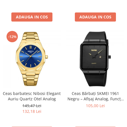
ADAUGA IN COS
ADAUGA IN COS
-12%
Ceas barbatesc Nibosi Elegant
Ceas Bărbați SKMEI 1961
Auriu Quartz Otel Analog
Negru – Afișaj Analog, Funcții
Multiple, Design Elegant,
149,47 Lei
105,00 Lei
Calendar, Rezistent la Apă
132,18 Lei
3ATM