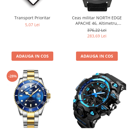
Transport Prioritar
Ceas militar NORTH EDGE
APACHE 46, Altimetru,
5,07 Lei
Barometru, Cronometru,
376,22 Lei
Termometru, Pedometru,
283,69 Lei
Busola
ADAUGA IN COS
ADAUGA IN COS
-28%