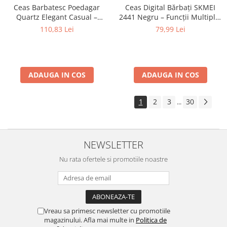
Ceas Barbatesc Poedagar
Ceas Digital Bărbați SKMEI
Quartz Elegant Casual –
2441 Negru – Funcții Multiple,
Brățară și Carcasă din Oțel
Design Sport, Afișaj LED,
110,83 Lei
79,99 Lei
Inoxidabil, Cadran Albastru,
Alarmă, Rezistent la Apă
Indici Luminoși
5ATM
ADAUGA IN COS
ADAUGA IN COS
1
2
3
30
...
NEWSLETTER
Nu rata ofertele si promotiile noastre
Vreau sa primesc newsletter cu promotiile
magazinului. Afla mai multe in
Politica de