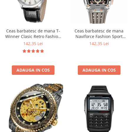
Ceas barbatesc de mana T-
Ceas barbatesc de mana
Winner Clasic Retro Fashion
Naviforce Fashion Sport
Mecanic Automatic Vintage
Casual Analog Quartz Gri
142,35 Lei
142,35 Lei
Casual Elegant Negru/Alb
ADAUGA IN COS
ADAUGA IN COS