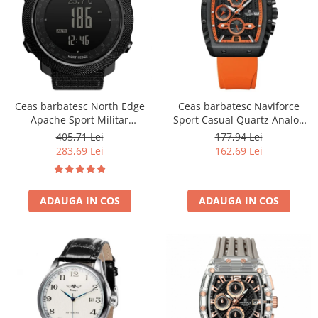
Ceas barbatesc North Edge
Ceas barbatesc Naviforce
Apache Sport Militar
Sport Casual Quartz Analog
Altimetru Busola Temperatura
Silicon Cronograf Portocaliu
405,71 Lei
177,94 Lei
Barometru Alarma Negru
283,69 Lei
162,69 Lei
ADAUGA IN COS
ADAUGA IN COS