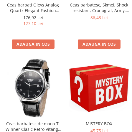
Ceas barbati Olevs Analog
Ceas barbatesc, Skmei, Shock
Quartz Elegant Fashion
resistant, Cronograf, Army,
Business Albastru Otel
Militar, Sport, Digital,
176,92 Lei
86,43 Lei
Rezistent la apa si socuri,
127,10 Lei
Albastru
ADAUGA IN COS
ADAUGA IN COS
Ceas barbatesc de mana T-
MISTERY BOX
Winner Clasic Retro Vitange
45,75 Lei