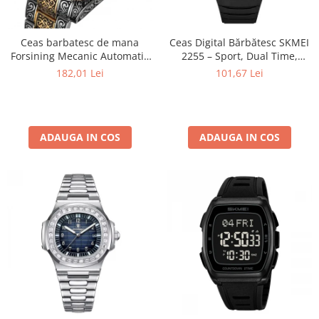
Ceas barbatesc de mana
Ceas Digital Bărbătesc SKMEI
Forsining Mecanic Automatic
2255 – Sport, Dual Time,
Skeleton Analog Argintiu
Cronometru, Agenda
182,01 Lei
101,67 Lei
Auriu
Telefonică, Casual, Afișaj LED
ADAUGA IN COS
ADAUGA IN COS