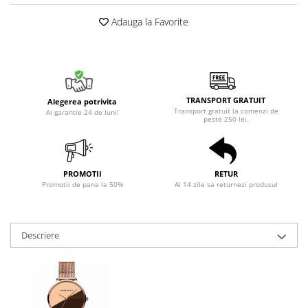
Adauga la Favorite
TRANSPORT GRATUIT
Alegerea potrivita
Transport gratuit la comenzi de
Ai garantie 24 de luni!
peste 250 lei.
PROMOTII
RETUR
Promotii de pana la 50%
Ai 14 zile sa returnezi produsul
Descriere