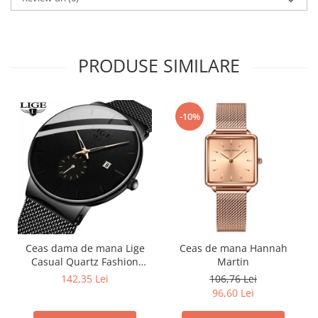
PRODUSE SIMILARE
-10%
Ceas dama de mana Lige
Ceas de mana Hannah
Casual Quartz Fashion
Martin
Analog Negru
142,35 Lei
106,76 Lei
96,60 Lei