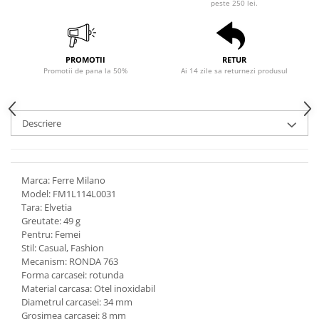
peste 250 lei.
PROMOTII
RETUR
Promotii de pana la 50%
Ai 14 zile sa returnezi produsul
Descriere
Marca: Ferre Milano
Model: FM1L114L0031
Tara: Elvetia
Greutate: 49 g
Pentru: Femei
Stil: Casual, Fashion
Mecanism: RONDA 763
Forma carcasei: rotunda
Material carcasa: Otel inoxidabil
Diametrul carcasei: 34 mm
Grosimea carcasei: 8 mm