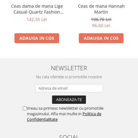
Ceas dama de mana Lige
Ceas de mana Hannah
Casual Quartz Fashion
Martin
Analog Negru
142,35 Lei
106,76 Lei
96,60 Lei
ADAUGA IN COS
ADAUGA IN COS
NEWSLETTER
Nu rata ofertele si promotiile noastre
Vreau sa primesc newsletter cu promotiile
magazinului. Afla mai multe in
Politica de
Confidentialitate
SOCIAL