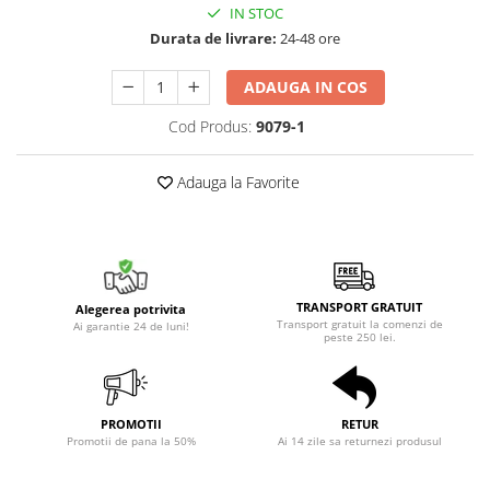
IN STOC
Durata de livrare:
24-48 ore
ADAUGA IN COS
Cod Produs:
9079-1
Adauga la Favorite
TRANSPORT GRATUIT
Alegerea potrivita
Transport gratuit la comenzi de
Ai garantie 24 de luni!
peste 250 lei.
PROMOTII
RETUR
Promotii de pana la 50%
Ai 14 zile sa returnezi produsul