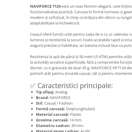
NAVIFORCE 7124
este un ceas feminin elegant, care îmbi
funcționalitatea practică. Carcasa în formă tonneau și geam
modern și sofisticat, în timp ce brățara din silicon cu lung
adaptabilitate la încheietură.
Ceasul oferă funcții utile pentru viața de zi cu zi: calendar
luminos și rezistență la șocuri, toate accesibile rapid și in
asigură precizie și fiabilitate, iar bateria inclusă face ca purta
Rezistența la apă de până la 50 metri (5 ATM) permite utiliz
la activități acvatice superficiale, fără a compromite funcți
discret, cu o greutate de doar 45 g, NAVIFORCE NF7124 devi
potrivit atât pentru ținutele casual, cât și pentru momente
✅ Caracteristici principale:
Tip afișaj:
Analog
Brand:
NAVIFORCE
Stil:
Casual / Fashion
Formă carcasă:
Dreptunghiulară
Material carcasă:
Plastic
Grosime carcasă:
14 mm
Diametru cadran:
39 mm
Material geam cadran:
Acrilic