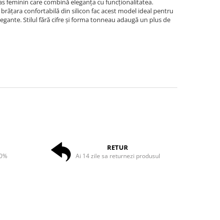
 feminin care combină eleganța cu funcționalitatea.
brățara confortabilă din silicon fac acest model ideal pentru
elegante. Stilul fără cifre și forma tonneau adaugă un plus de
RETUR
50%
Ai 14 zile sa returnezi produsul