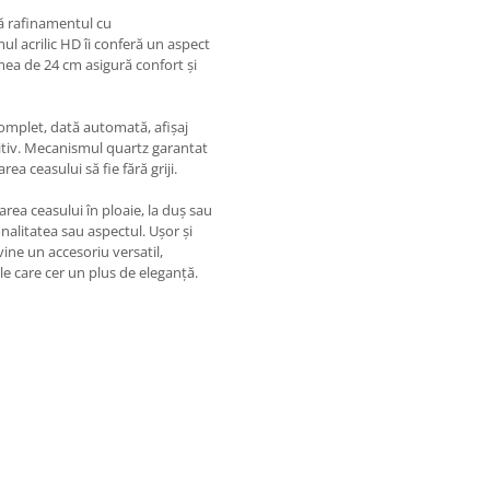
nă rafinamentul cu
ul acrilic HD îi conferă un aspect
imea de 24 cm asigură confort și
 complet, dată automată, afișaj
tuitiv. Mecanismul quartz garantat
rea ceasului să fie fără griji.
area ceasului în ploaie, la duș sau
onalitatea sau aspectul. Ușor și
ne un accesoriu versatil,
le care cer un plus de eleganță.