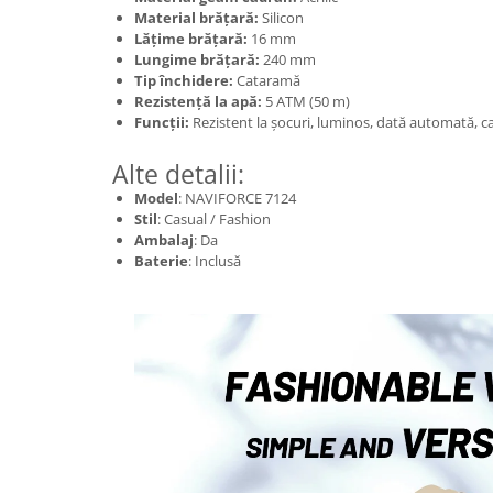
Material brățară:
Silicon
Lățime brățară:
16 mm
Lungime brățară:
240 mm
Tip închidere:
Cataramă
Rezistență la apă:
5 ATM (50 m)
Funcții:
Rezistent la șocuri, luminos, dată automată, c
Alte detalii:
Model
: NAVIFORCE 7124
Stil
: Casual / Fashion
Ambalaj
: Da
Baterie
: Inclusă