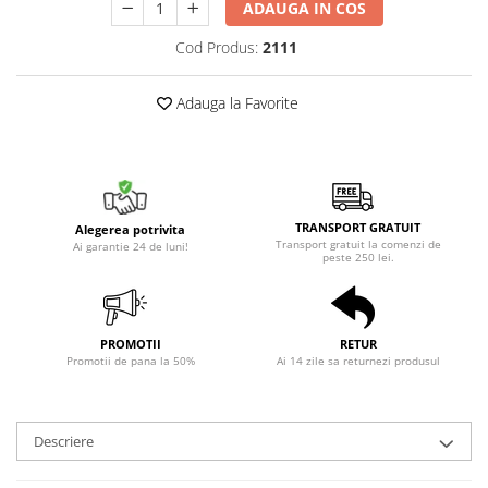
ADAUGA IN COS
Cod Produs:
2111
Adauga la Favorite
TRANSPORT GRATUIT
Alegerea potrivita
Transport gratuit la comenzi de
Ai garantie 24 de luni!
peste 250 lei.
PROMOTII
RETUR
Promotii de pana la 50%
Ai 14 zile sa returnezi produsul
Descriere