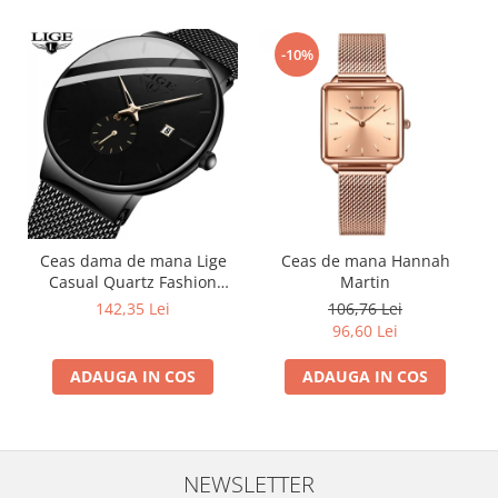
-10%
Ceas dama de mana Lige
Ceas de mana Hannah
Casual Quartz Fashion
Martin
Analog Negru
142,35 Lei
106,76 Lei
96,60 Lei
ADAUGA IN COS
ADAUGA IN COS
NEWSLETTER