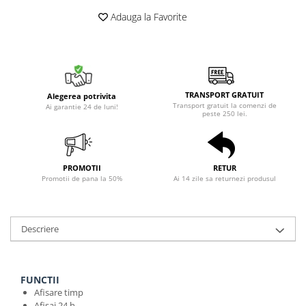
Adauga la Favorite
TRANSPORT GRATUIT
Alegerea potrivita
Transport gratuit la comenzi de
Ai garantie 24 de luni!
peste 250 lei.
PROMOTII
RETUR
Promotii de pana la 50%
Ai 14 zile sa returnezi produsul
Descriere
FUNCTII
Afisare timp
Afisaj 24 h