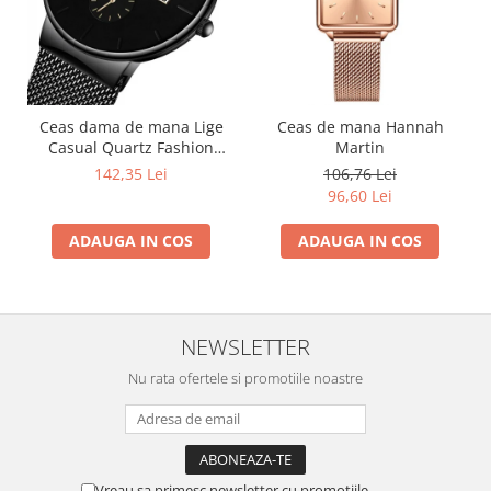
Ceas dama de mana Lige
Ceas de mana Hannah
Casual Quartz Fashion
Martin
Analog Negru
142,35 Lei
106,76 Lei
96,60 Lei
ADAUGA IN COS
ADAUGA IN COS
NEWSLETTER
Nu rata ofertele si promotiile noastre
Vreau sa primesc newsletter cu promotiile