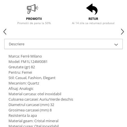
PROMOTII
RETUR
Promotii de pana la 50%
Ai 14 zile sa returnezi produsul
Descriere
Marca: Ferrè Milano
Model: FM1L124M0081
Greutate (gr) 82
Pentru: Femei
Stil: Casual, Fashion, Elegant
Mecanism: Quartz
Afisaj: Analogic
Material carcasa: otel inoxidabil
Culoarea carcasei: Auriu/Verde deschis
Diametrul carcasei (mm) 32
Grosimea carcasei (mm) 8
Rezistenta la apa
Material geam: Cristal mineral
Material curea: Otel inoxidabil