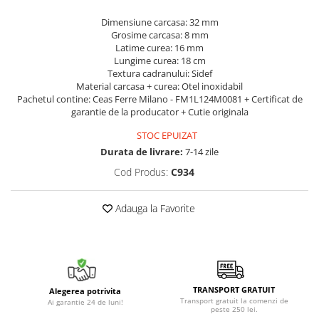
Dimensiune carcasa: 32 mm
Grosime carcasa: 8 mm
Latime curea: 16 mm
Lungime curea: 18 cm
Textura cadranului: Sidef
Material carcasa + curea: Otel inoxidabil
Pachetul contine: Ceas Ferre Milano - FM1L124M0081 + Certificat de
garantie de la producator + Cutie originala
STOC EPUIZAT
Durata de livrare:
7-14 zile
Cod Produs:
C934
Adauga la Favorite
TRANSPORT GRATUIT
Alegerea potrivita
Transport gratuit la comenzi de
Ai garantie 24 de luni!
peste 250 lei.