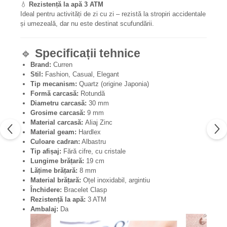
💧
Rezistență la apă 3 ATM
Ideal pentru activități de zi cu zi – rezistă la stropiri accidentale
și umezeală, dar nu este destinat scufundării.
🔹
Specificații tehnice
Brand:
Curren
Stil:
Fashion, Casual, Elegant
Tip mecanism:
Quartz (origine Japonia)
Formă carcasă:
Rotundă
Diametru carcasă:
30 mm
Grosime carcasă:
9 mm
Material carcasă:
Aliaj Zinc
Material geam:
Hardlex
Culoare cadran:
Albastru
Tip afișaj:
Fără cifre, cu cristale
Lungime brățară:
19 cm
Lățime brățară:
8 mm
Material brățară:
Oțel inoxidabil, argintiu
Închidere:
Bracelet Clasp
Rezistență la apă:
3 ATM
Ambalaj:
Da