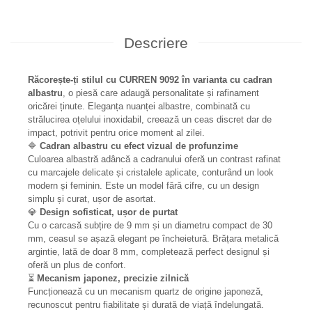
Descriere
Răcorește-ți stilul cu CURREN 9092 în varianta cu cadran
albastru
, o piesă care adaugă personalitate și rafinament
oricărei ținute. Eleganța nuanței albastre, combinată cu
strălucirea oțelului inoxidabil, creează un ceas discret dar de
impact, potrivit pentru orice moment al zilei.
🔷
Cadran albastru cu efect vizual de profunzime
Culoarea albastră adâncă a cadranului oferă un contrast rafinat
cu marcajele delicate și cristalele aplicate, conturând un look
modern și feminin. Este un model fără cifre, cu un design
simplu și curat, ușor de asortat.
💎
Design sofisticat, ușor de purtat
Cu o carcasă subțire de 9 mm și un diametru compact de 30
mm, ceasul se așază elegant pe încheietură. Brățara metalică
argintie, lată de doar 8 mm, completează perfect designul și
oferă un plus de confort.
⏳
Mecanism japonez, precizie zilnică
Funcționează cu un mecanism quartz de origine japoneză,
recunoscut pentru fiabilitate și durată de viață îndelungată.